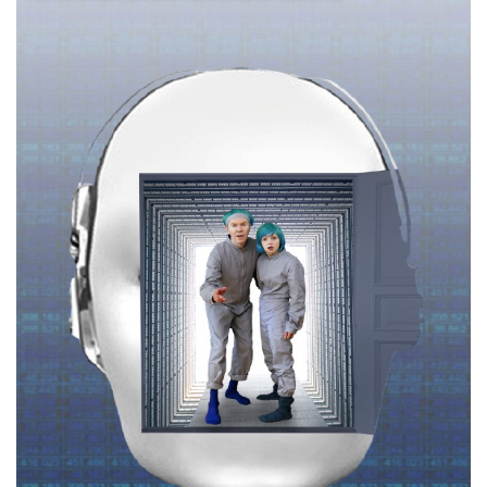
Necessari
Marketing
I cookie strettamente necessari o tecnici sono
indispensabili al funzionamento del sito. I
servizi qui presenti non potranno funzionare
senza.
Provider /
Nome
Scadenza
Descrizione
Dominio
cf_clearance
1 anno
Clearance
Cloudflare,
Cookie from
Inc.
CloudFlare
.oooh.events
stores the proof
of challenge
passed. It is
used to no
longer issue a
captcha or
jschallenge
challenge if
present. It is
required to
reach origin
server.
wordpress_test_cookie
Sessione
Cookie di
Automattic
Wordpress,
Inc.
verifica che il