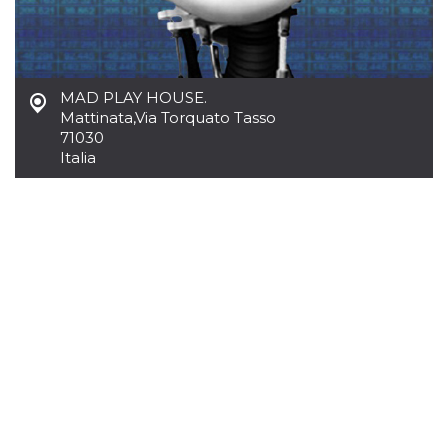
.oooh.events
browser accetti i
cookie.
PHPSESSID
Sessione
Cookie
PHP.net
generato da
oooh.events
applicazioni
MAD PLAY HOUSE.
basate sul
linguaggio PHP.
Mattinata
,
Via Torquato Tasso
Si tratta di un
71030
identificatore
generico
Italia
utilizzato per
mantenere le
variabili di
sessione utente.
Normalmente è
un numero
generato in
modo casuale, il
modo in cui
viene utilizzato
può essere
specifico per il
sito, ma un
buon esempio è
mantenere uno
stato di accesso
per un utente
tra le pagine.
m
1 anno 1
Questo cookie
Stripe