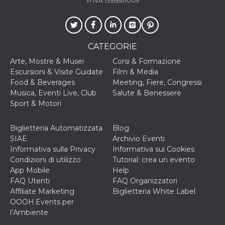
P.IVA 13515531005
correttamente.
Storage declaration
Storage
Nome
Descrizione
type
CATEGORIE
fbssls_314278995690155
Session
Arte, Mostre & Musei
Corsi & Formazione
storage
Escursioni & Visite Guidate
Film & Media
wpEmojiSettingsSupports
Session
Food & Beverages
Meeting, Fiere, Congressi
storage
Musica, Eventi Live, Club
Salute & Benessere
cn_uc__
Local
Sport & Motori
storage
Biglietteria Automatizzata
Blog
SIAE
Archivio Eventi
Informativa sulla Privacy
Informativa sui Cookies
Condizioni di utilizzo
Tutorial: crea un evento
App Mobile
Help
FAQ Utenti
FAQ Organizzatori
Provider /
Nome
Scadenza
Descrizione
Affiliate Marketing
Biglietteria White Label
Dominio
OOOH.Events per
c_user
4
Cookie di a
Meta
l’Ambiente
settimane
utente. Può
Platform Inc.
2 giorni
essere di se
.facebook.com