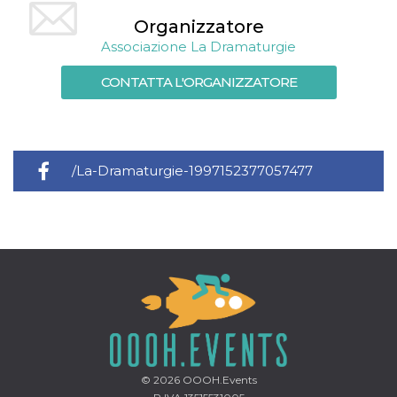
mese
viene
m.stripe.com
generalmente
Organizzatore
utilizzato per le
prestazioni e
Associazione La Dramaturgie
l'ottimizzazione
dei servizi di
elaborazione
CONTATTA L'ORGANIZZATORE
dei pagamenti,
facilitando la
memorizzazione
dei contenuti
sul browser per
rendere le
pagine più
/La-Dramaturgie-1997152377057477
veloci.
CookieScriptConsent
4
Questo cookie
CookieScript
settimane
viene utilizzato
oooh.events
2 giorni
dal servizio
Cookie-
Script.com per
ricordare le
preferenze di
consenso sui
cookie dei
visitatori. È
necessario che il
banner dei
cookie di
Cookie-
Script.com
© 2026
OOOH.Events
funzioni