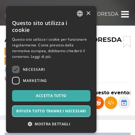
×
A DRESDA, A DRESDA, A DRESDA
Questo sito utilizza i
ITALIAN
cookie
ENGLISH
A DRESDA, A DRESDA, A DRESDA
Questo sito utilizza i cookie per funzionare
regolarmente. Come previsto dalla
SPANISH
normativa europea, dobbiamo chiederti il
8 OTTOBRE 2022 - 20:00
consenso.
Leggi di più
VENDITE ONLINE TERMINATE
NECESSARI
Musica, Eventi Live, Club
Un concerto di musica internazionale
MARKETING
Condividi questo evento:
ACCETTA TUTTO
RIFIUTA TUTTO TRANNE I NECESSARI
MOSTRA DETTAGLI