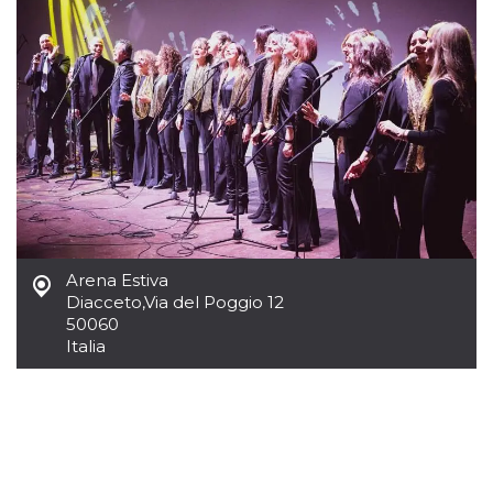
mese
viene
m.stripe.com
generalmente
utilizzato per le
prestazioni e
l'ottimizzazione
dei servizi di
elaborazione
dei pagamenti,
facilitando la
memorizzazione
dei contenuti
sul browser per
rendere le
pagine più
veloci.
CookieScriptConsent
4
Questo cookie
CookieScript
settimane
viene utilizzato
oooh.events
Arena Estiva
2 giorni
dal servizio
Cookie-
Diacceto
,
Via del Poggio 12
Script.com per
50060
ricordare le
preferenze di
Italia
consenso sui
cookie dei
visitatori. È
necessario che il
banner dei
cookie di
Cookie-
Script.com
funzioni