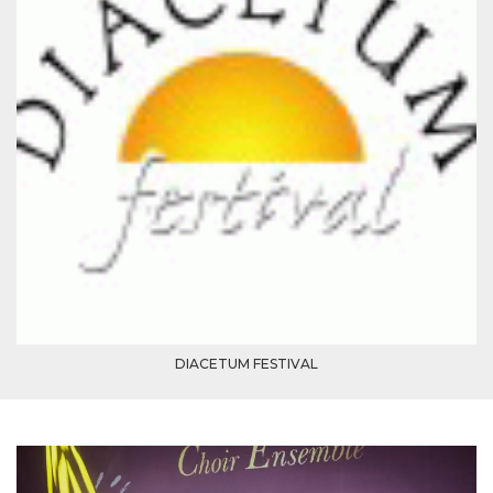
.oooh.events
browser accetti i
cookie.
PHPSESSID
Sessione
Cookie
PHP.net
generato da
oooh.events
applicazioni
basate sul
linguaggio PHP.
Si tratta di un
identificatore
generico
utilizzato per
mantenere le
variabili di
sessione utente.
Normalmente è
un numero
generato in
modo casuale, il
modo in cui
viene utilizzato
può essere
specifico per il
DIACETUM FESTIVAL
sito, ma un
buon esempio è
mantenere uno
stato di accesso
per un utente
tra le pagine.
m
1 anno 1
Questo cookie
Stripe