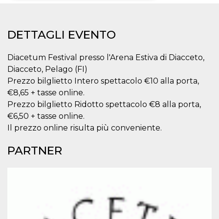
Necessari
Marketing
DETTAGLI EVENTO
I cookie strettamente necessari o tecnici sono
indispensabili al funzionamento del sito. I
servizi qui presenti non potranno funzionare
Diacetum Festival presso l'Arena Estiva di Diacceto,
senza.
Diacceto, Pelago (FI)
Provider /
Nome
Scadenza
Descrizione
Prezzo bilglietto Intero spettacolo €10 alla porta,
Dominio
€8,65 + tasse online.
cf_clearance
1 anno
Clearance
Cloudflare,
Cookie from
Inc.
Prezzo bilglietto Ridotto spettacolo €8 alla porta,
CloudFlare
.oooh.events
€6,50 + tasse online.
stores the proof
of challenge
Il prezzo online risulta più conveniente.
passed. It is
used to no
longer issue a
PARTNER
captcha or
jschallenge
challenge if
present. It is
required to
reach origin
server.
wordpress_test_cookie
Sessione
Cookie di
Automattic
Wordpress,
Inc.
verifica che il