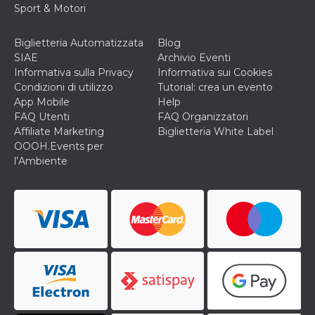
Sport & Motori
cookie viene
anche trami
piace e altri
pulsanti e t
Biglietteria Automatizzata
Blog
Facebook
SIAE
Archivio Eventi
posizionati 
molti siti W
Informativa sulla Privacy
Informativa sui Cookies
diversi.
Condizioni di utilizzo
Tutorial: crea un evento
dpr
.facebook.com
1
permette di
App Mobile
Help
settimana
controllare 
FAQ Utenti
FAQ Organizzatori
funzione “S
su Facebook
Affiliate Marketing
Biglietteria White Label
pulsante “M
OOOH.Events per
piace”, rac
le impostaz
l’Ambiente
della lingua
permettono
condividere
pagina.
fr
3 mesi
Contiene la
Meta
combinazio
Platform Inc.
ID univoco 
.facebook.com
browser e
dell'utente,
utilizzata pe
pubblicità m
oo
5 anni
consente
Meta
all'utente di
Platform Inc.