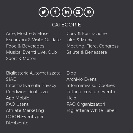
sessione
.facebook.com
VISITOR_INFO1_LIVE
5 mesi 4
Questo cook
Google LLC
settimane
impostato 
.youtube.com
Youtube pe
tenere tracc
CATEGORIE
delle prefe
dell'utente p
Arte, Mostre & Musei
Corsi & Formazione
video di Yo
incorporati 
Escursioni & Visite Guidate
Film & Media
siti; può an
Food & Beverages
Meeting, Fiere, Congressi
determinare 
visitatore de
Musica, Eventi Live, Club
Salute & Benessere
web sta
Sport & Motori
utilizzando 
nuova o la
vecchia ver
dell'interfac
Biglietteria Automatizzata
Blog
Youtube.
SIAE
Archivio Eventi
VISITOR_PRIVACY_METADATA
5 mesi 4
Questo coo
YouTube
Informativa sulla Privacy
Informativa sui Cookies
settimane
viene utiliz
.youtube.com
Condizioni di utilizzo
Tutorial: crea un evento
per memori
le scelte di
App Mobile
Help
consenso e
FAQ Utenti
FAQ Organizzatori
privacy dell
per la loro
Affiliate Marketing
Biglietteria White Label
interazione 
OOOH.Events per
sito. Registr
sul consens
l’Ambiente
visitatore r
a varie poli