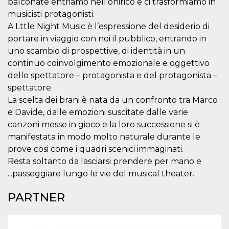
balconate entriamo nell’onirico e ci trasformiamo in
server.
musicisti protagonisti.
wordpress_test_cookie
Sessione
Cookie di
Automattic
A Lttle Night Music è l’espressione del desiderio di
Wordpress,
Inc.
verifica che il
.oooh.events
portare in viaggio con noi il pubblico, entrando in
browser accetti i
cookie.
uno scambio di prospettive, di identità in un
continuo coinvolgimento emozionale e oggettivo
PHPSESSID
Sessione
Cookie
PHP.net
generato da
oooh.events
dello spettatore – protagonista e del protagonista –
applicazioni
basate sul
spettatore.
linguaggio PHP.
La scelta dei brani è nata da un confronto tra Marco
Si tratta di un
identificatore
e Davide, dalle emozioni suscitate dalle varie
generico
utilizzato per
canzoni messe in gioco e la loro successione si è
mantenere le
manifestata in modo molto naturale durante le
variabili di
sessione utente.
prove cosi come i quadri scenici immaginati.
Normalmente è
un numero
Resta soltanto da lasciarsi prendere per mano e
generato in
modo casuale, il
...passeggiare lungo le vie del musical theater.
modo in cui
viene utilizzato
può essere
PARTNER
specifico per il
sito, ma un
buon esempio è
mantenere uno
stato di accesso