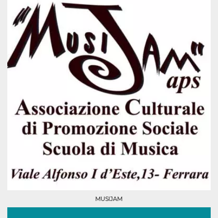
per un utente
tra le pagine.
CookieScriptConsent
4
Questo cookie
CookieScript
settimane
viene utilizzato
oooh.events
2 giorni
dal servizio
Cookie-
Script.com per
ricordare le
preferenze di
consenso sui
cookie dei
visitatori. È
necessario che il
banner dei
cookie di
Cookie-
Script.com
funzioni
correttamente.
m
1 anno 1
Questo cookie
Stripe
mese
viene
m.stripe.com
generalmente
utilizzato per le
prestazioni e
l'ottimizzazione
dei servizi di
elaborazione
MUSIJAM
dei pagamenti,
facilitando la