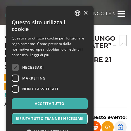
×
“A LITTLE NIGHT MUSIC…LUNGO LE VIE D
Questo sito utilizza i
ITALIAN
cookie
ENGLISH
“A LITTLE NIGHT MUSIC…LUNGO
Questo sito utilizza i cookie per funzionare
regolarmente. Come previsto dalla
LE VIE DEL MUSICAL THEATER” –
SPANISH
normativa europea, dobbiamo chiederti il
ESTATE SUL BALUARDO,
consenso.
Leggi di più
MERCOLEDÌ 23 GIUGNO, ORE 21
@FERRARA OFF
NECESSARI
23 GIUGNO 2021 - 21:00
MARKETING
VENDITE ONLINE TERMINATE
NON CLASSIFICATI
Musica, Eventi Live, Club
ACQUISTA SUBITO I TUOI BIGLIETTI
ACCETTA TUTTO
Condividi questo evento:
RIFIUTA TUTTO TRANNE I NECESSARI