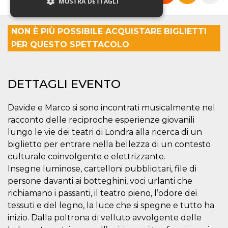
MOSTRA DETTAGLI
NON È PIÙ POSSIBILE ACQUISTARE BIGLIETTI
Necessari
Marketing
PER QUESTO SPETTACOLO
Non classificati
I cookie strettamente necessari o tecnici sono
indispensabili al funzionamento del sito. I
DETTAGLI EVENTO
servizi qui presenti non potranno funzionare
senza.
Davide e Marco si sono incontrati musicalmente nel
Provider /
Nome
Scadenza
Descrizione
racconto delle reciproche esperienze giovanili
Dominio
lungo le vie dei teatri di Londra alla ricerca di un
cf_clearance
1 anno
Clearance
Cloudflare,
Cookie from
Inc.
biglietto per entrare nella bellezza di un contesto
CloudFlare
.oooh.events
culturale coinvolgente e elettrizzante.
stores the proof
of challenge
Insegne luminose, cartelloni pubblicitari, file di
passed. It is
used to no
persone davanti ai botteghini, voci urlanti che
longer issue a
captcha or
richiamano i passanti, il teatro pieno, l’odore dei
jschallenge
tessuti e del legno, la luce che si spegne e tutto ha
challenge if
present. It is
inizio. Dalla poltrona di velluto avvolgente delle
required to
reach origin