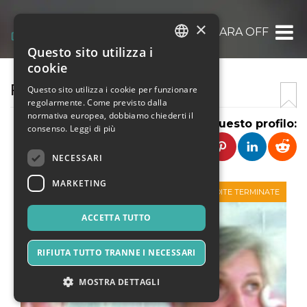
×
FERRARA OFF
Questo sito utilizza i
ITALIAN
cookie
ENGLISH
FERRARA OFF
Questo sito utilizza i cookie per funzionare
regolarmente. Come previsto dalla
SPANISH
normativa europea, dobbiamo chiederti il
Condividi questo profilo:
consenso.
Leggi di più
NECESSARI
MARKETING
VENDITE TERMINATE
ACCETTA TUTTO
RIFIUTA TUTTO TRANNE I NECESSARI
MOSTRA DETTAGLI