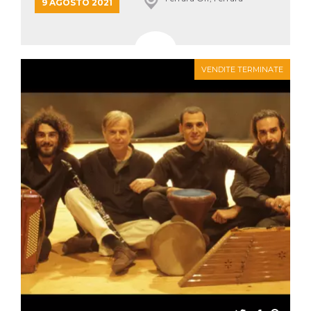
mese
viene
m.stripe.com
9 AGOSTO 2021
generalmente
utilizzato per le
prestazioni e
l'ottimizzazione
dei servizi di
elaborazione
dei pagamenti,
VENDITE TERMINATE
facilitando la
memorizzazione
dei contenuti
sul browser per
rendere le
pagine più
veloci.
CookieScriptConsent
4
Questo cookie
CookieScript
settimane
viene utilizzato
oooh.events
2 giorni
dal servizio
Cookie-
Script.com per
ricordare le
preferenze di
consenso sui
cookie dei
visitatori. È
necessario che il
banner dei
cookie di
Cookie-
Script.com
funzioni