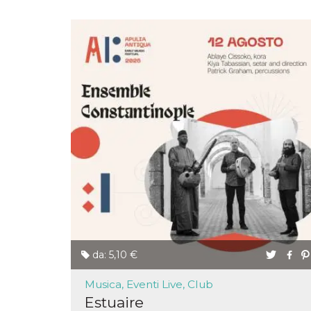
mese
viene
m.stripe.com
generalmente
utilizzato per le
prestazioni e
l'ottimizzazione
dei servizi di
elaborazione
dei pagamenti,
facilitando la
memorizzazione
dei contenuti
sul browser per
rendere le
pagine più
veloci.
CookieScriptConsent
4
Questo cookie
CookieScript
settimane
viene utilizzato
oooh.events
2 giorni
dal servizio
Cookie-
Script.com per
ricordare le
preferenze di
consenso sui
cookie dei
visitatori. È
da: 5,10 €
necessario che il
banner dei
cookie di
Musica, Eventi Live, Club
Cookie-
Script.com
Estuaire
funzioni