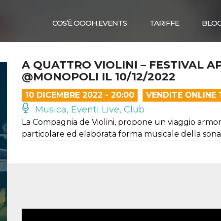
COS’È OOOH.EVENTS
TARIFFE
BLO
A QUATTRO VIOLINI – FESTIVAL A
@MONOPOLI IL 10/12/2022
10 DICEMBRE 2022 - 20:00
VENDITE ONLINE
Musica, Eventi Live, Club
La Compagnia de Violini, propone un viaggio armon
particolare ed elaborata forma musicale della sonat