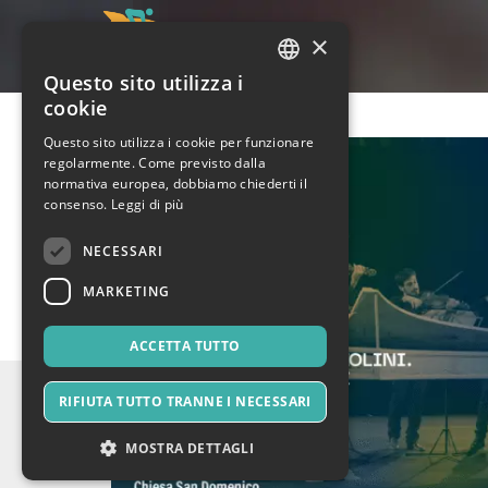
×
Questo sito utilizza i
ITALIAN
cookie
ENGLISH
Questo sito utilizza i cookie per funzionare
regolarmente. Come previsto dalla
SPANISH
normativa europea, dobbiamo chiederti il
consenso.
Leggi di più
NECESSARI
MARKETING
ACCETTA TUTTO
RIFIUTA TUTTO TRANNE I NECESSARI
MOSTRA DETTAGLI