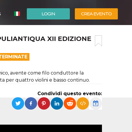
G
LOGIN
CREA EVENTO
ESPAÑOL
PULIANTIQUA XII EDIZIONE
ENGLISH
 TERMINATE
ico, avente come filo conduttore la
a per quattro violini e basso continuo.
Condividi questo evento: