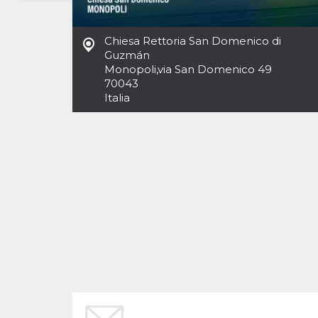
Necessari
Marketing
Chiesa Rettoria San Domenico di
I cookie strettamente necessari o tecnici sono
Guzmán
indispensabili al funzionamento del sito. I
Monopoli
,
via San Domenico 49
servizi qui presenti non potranno funzionare
70043
senza.
Italia
Provider /
Nome
Scadenza
Descrizione
Dominio
cf_clearance
1 anno
Clearance
Cloudflare,
Cookie from
Inc.
CloudFlare
.oooh.events
stores the proof
of challenge
passed. It is
used to no
longer issue a
captcha or
jschallenge
challenge if
present. It is
required to
reach origin
server.
wordpress_test_cookie
Sessione
Cookie di
Automattic
Wordpress,
Inc.
verifica che il