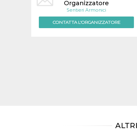
.oooh.events
Organizzatore
browser accetti i
cookie.
Sentieri Armonici
PHPSESSID
Sessione
Cookie
PHP.net
CONTATTA L'ORGANIZZATORE
generato da
oooh.events
applicazioni
basate sul
linguaggio PHP.
Si tratta di un
identificatore
generico
utilizzato per
mantenere le
variabili di
sessione utente.
Normalmente è
un numero
generato in
modo casuale, il
modo in cui
viene utilizzato
può essere
specifico per il
sito, ma un
buon esempio è
mantenere uno
stato di accesso
per un utente
ALTR
tra le pagine.
m
1 anno 1
Questo cookie
Stripe