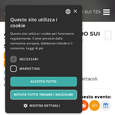
×
ABOCCAPERTA – INCONTRO SUI TEMI E I L
Questo sito utilizza i
ITALIAN
cookie
ENGLISH
ABOCCAPERTA – INCONTRO SUI
Questo sito utilizza i cookie per funzionare
regolarmente. Come previsto dalla
TEMI E I LINGUAGGI DEGLI
SPANISH
normativa europea, dobbiamo chiederti il
SPETTACOLI
consenso.
Leggi di più
11 SETTEMBRE 2020 - 16:00
NECESSARI
VENDITE ONLINE TERMINATE
MARKETING
Arte, Mostre & Musei
Incontro sui temi e i linguaggi degli spettacoli.
ACCETTA TUTTO
Conduce Giulio Sonno.
RIFIUTA TUTTO TRANNE I NECESSARI
Condividi questo evento:
MOSTRA DETTAGLI