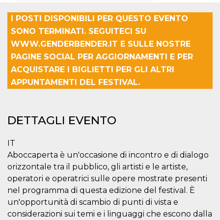
Necessari
Marketing
I POSTI DISPONIBILI PER QUESTO EVENTO
SONO TERMINATI. SEGUITECI SU
I cookie strettamente necessari o tecnici sono
WWW.GENDERBENDER.IT E SULLE NOSTRE
indispensabili al funzionamento del sito. I
servizi qui presenti non potranno funzionare
PAGINE SOCIAL PER AGGIORNAMENTI E PER
senza.
ACQUISTARE I BIGLIETTI PER GLI ALTRI
Provider /
Nome
Scadenza
Descrizione
APPUNTAMENTI DEL FESTIVAL.
Dominio
cf_clearance
1 anno
Clearance
Cloudflare,
Cookie from
Inc.
CloudFlare
.oooh.events
stores the proof
DETTAGLI EVENTO
of challenge
passed. It is
used to no
IT
longer issue a
captcha or
Aboccaperta è un'occasione di incontro e di dialogo
jschallenge
challenge if
orizzontale tra il pubblico, gli artisti e le artiste,
present. It is
operatori e operatrici sulle opere mostrate presenti
required to
reach origin
nel programma di questa edizione del festival. È
server.
un'opportunità di scambio di punti di vista e
wordpress_test_cookie
Sessione
Cookie di
Automattic
considerazioni sui temi e i linguaggi che escono dalla
Wordpress,
Inc.
verifica che il