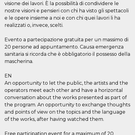
.oooh.events
visione dei lavori. È la possibilità di condividere le
browser accetti i
cookie.
nostre visioni e pensieri con chi ha visto gli spettacoli
PHPSESSID
Sessione
Cookie
e le opere insieme a noi e con chi quei lavori li ha
PHP.net
generato da
oooh.events
realizzati o, invece, scelti.
applicazioni
basate sul
linguaggio PHP.
Si tratta di un
Evento a partecipazione gratuita per un massimo di
identificatore
20 persone ad appuntamento. Causa emergenza
generico
utilizzato per
sanitaria si ricorda che è obbligatorio il possesso della
mantenere le
variabili di
mascherina.
sessione utente.
Normalmente è
un numero
EN
generato in
modo casuale, il
An opportunity to let the public, the artists and the
modo in cui
viene utilizzato
operators meet each other and have a horizontal
può essere
conversation about the works presented as part of
specifico per il
sito, ma un
the program. An opportunity to exchange thoughts
buon esempio è
mantenere uno
and points of view on the topics and the language
stato di accesso
per un utente
of the works, after having watched them.
tra le pagine.
m
1 anno 1
Questo cookie
Stripe
Free participation event for a maximum of 20