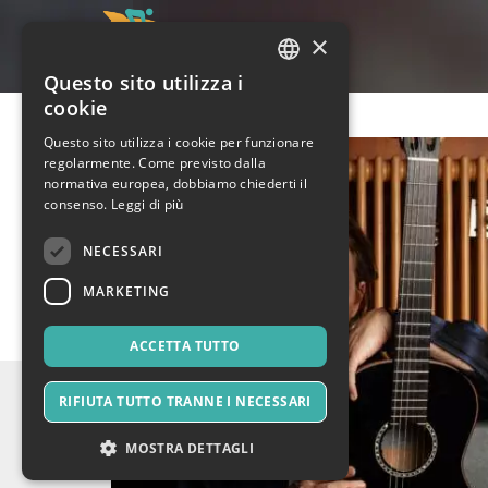
×
Questo sito utilizza i
ITALIAN
cookie
ENGLISH
Questo sito utilizza i cookie per funzionare
regolarmente. Come previsto dalla
SPANISH
normativa europea, dobbiamo chiederti il
consenso.
Leggi di più
NECESSARI
MARKETING
ACCETTA TUTTO
RIFIUTA TUTTO TRANNE I NECESSARI
MOSTRA DETTAGLI