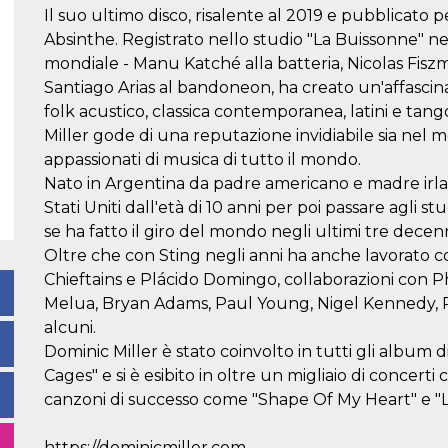
Il suo ultimo disco, risalente al 2019 e pubblicato pe
Absinthe. Registrato nello studio "La Buissonne" ne
mondiale - Manu Katché alla batteria, Nicolas Fiszm
Santiago Arias al bandoneon, ha creato un'affascin
folk acustico, classica contemporanea, latini e tang
Miller gode di una reputazione invidiabile sia nel 
appassionati di musica di tutto il mondo.
Nato in Argentina da padre americano e madre irland
Stati Uniti dall'età di 10 anni per poi passare agli st
se ha fatto il giro del mondo negli ultimi tre decenn
Oltre che con Sting negli anni ha anche lavorato co
Chieftains e Plácido Domingo, collaborazioni con Phi
Melua, Bryan Adams, Paul Young, Nigel Kennedy, P
alcuni.
Dominic Miller è stato coinvolto in tutti gli album d
Cages" e si è esibito in oltre un migliaio di concerti 
canzoni di successo come "Shape Of My Heart" e "
https://dominicmiller.com