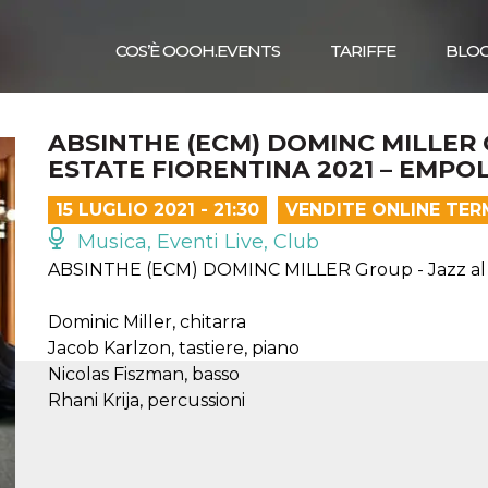
COS’È OOOH.EVENTS
TARIFFE
BLO
ABSINTHE (ECM) DOMINC MILLER 
ESTATE FIORENTINA 2021 – EMPOL
15 LUGLIO 2021 - 21:30
VENDITE ONLINE TER
Musica, Eventi Live, Club
ABSINTHE (ECM) DOMINC MILLER Group - Jazz al Fo
Dominic Miller, chitarra
Jacob Karlzon, tastiere, piano
Nicolas Fiszman, basso
Rhani Krija, percussioni