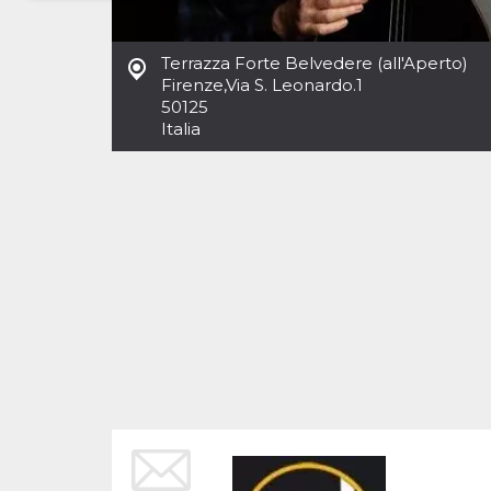
Necessari
Marketing
Terrazza Forte Belvedere (all'Aperto)
I cookie strettamente necessari o tecnici sono
Firenze
,
Via S. Leonardo.1
indispensabili al funzionamento del sito. I
50125
servizi qui presenti non potranno funzionare
Italia
senza.
Provider /
Nome
Scadenza
Descrizione
Dominio
cf_clearance
1 anno
Clearance
Cloudflare,
Cookie from
Inc.
CloudFlare
.oooh.events
stores the proof
of challenge
passed. It is
used to no
longer issue a
captcha or
jschallenge
challenge if
present. It is
required to
reach origin
server.
wordpress_test_cookie
Sessione
Cookie di
Automattic
Wordpress,
Inc.
verifica che il