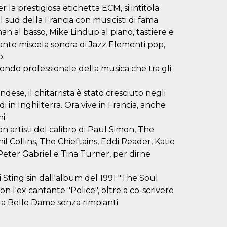
r la prestigiosa etichetta ECM, si intitola
l sud della Francia con musicisti di fama
an al basso, Mike Lindup al piano, tastiere e
ante miscela sonora di Jazz Elementi pop,
o.
mondo professionale della musica che tra gli
ese, il chitarrista è stato cresciuto negli
udi in Inghilterra. Ora vive in Francia, anche
i.
n artisti del calibro di Paul Simon, The
l Collins, The Chieftains, Eddi Reader, Katie
eter Gabriel e Tina Turner, per dirne
i Sting sin dall'album del 1991 "The Soul
con l'ex cantante "Police", oltre a co-scrivere
La Belle Dame senza rimpianti