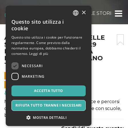
×
ACCAZETA, IL PIANETA DELLE STORIE AB
Questo sito utilizza i
ITALIAN
cookie
ENGLISH
ACCAZETA, IL PIANETA DELLE
Questo sito utilizza i cookie per funzionare
regolarmente. Come previsto dalla
STORIE ABC FESTIVAL @ 29
SPANISH
normativa europea, dobbiamo chiederti il
MAGGIO ORE 16.30 PIAZZA
consenso.
Leggi di più
BERLINGUER MONSUMMANO
TERME (PT)
NECESSARI
29 MAGGIO 2021 - 16:30
MARKETING
VENDITE ONLINE TERMINATE
ACCETTA TUTTO
Musica, Eventi Live, Club
Mimesis realizza spettacoli, performance e percorsi
RIFIUTA TUTTO TRANNE I NECESSARI
di formazione teatrale in collaborazione con scuole,
biblioteche, musei e centri ricerca
MOSTRA DETTAGLI