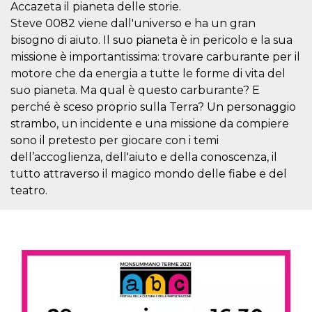
mese
viene
m.stripe.com
Accazeta il pianeta delle storie.
generalmente
utilizzato per le
Steve 0082 viene dall'universo e ha un gran
prestazioni e
bisogno di aiuto. Il suo pianeta è in pericolo e la sua
l'ottimizzazione
dei servizi di
missione è importantissima: trovare carburante per il
elaborazione
dei pagamenti,
motore che da energia a tutte le forme di vita del
facilitando la
suo pianeta. Ma qual è questo carburante? E
memorizzazione
dei contenuti
perché è sceso proprio sulla Terra? Un personaggio
sul browser per
rendere le
strambo, un incidente e una missione da compiere
pagine più
veloci.
sono il pretesto per giocare con i temi
dell’accoglienza, dell'aiuto e della conoscenza, il
CookieScriptConsent
4
Questo cookie
CookieScript
settimane
viene utilizzato
oooh.events
tutto attraverso il magico mondo delle fiabe e del
2 giorni
dal servizio
Cookie-
teatro.
Script.com per
ricordare le
preferenze di
consenso sui
cookie dei
visitatori. È
necessario che il
banner dei
cookie di
Cookie-
Script.com
funzioni