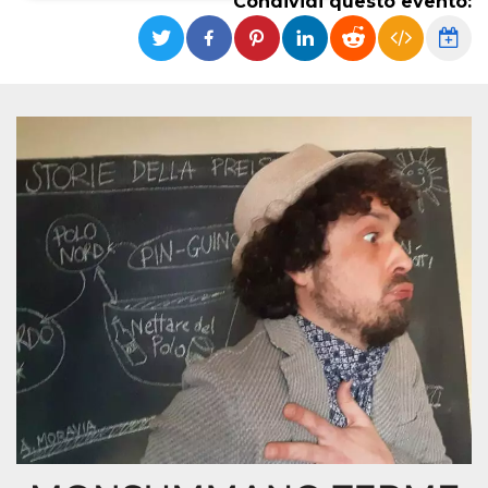
Condividi questo evento:
Necessari
Marketing
I cookie strettamente necessari o tecnici sono
indispensabili al funzionamento del sito. I
servizi qui presenti non potranno funzionare
senza.
Provider /
Nome
Scadenza
Descrizione
Dominio
cf_clearance
1 anno
Clearance
Cloudflare,
Cookie from
Inc.
CloudFlare
.oooh.events
stores the proof
of challenge
passed. It is
used to no
longer issue a
captcha or
jschallenge
challenge if
present. It is
required to
reach origin
server.
wordpress_test_cookie
Sessione
Cookie di
Automattic
Wordpress,
Inc.
verifica che il