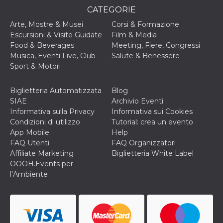
disabilitare 
.facebook.com
visualizzazi
CATEGORIE
delle inserz
Meta in base
Arte, Mostre & Musei
Corsi & Formazione
sue attività 
Escursioni & Visite Guidate
Film & Media
web di terzi
Food & Beverages
Meeting, Fiere, Congressi
sb
2 anni
Identificazi
Meta
Musica, Eventi Live, Club
Salute & Benessere
browser di
Platform Inc.
Facebook,
.facebook.com
Sport & Motori
autenticazi
marketing e 
cookie di
Biglietteria Automatizzata
Blog
funzione spe
di Facebook
SIAE
Archivio Eventi
Informativa sulla Privacy
Informativa sui Cookies
usida
.facebook.com
Sessione
raccoglie
informazion
Condizioni di utilizzo
Tutorial: crea un evento
browser
App Mobile
Help
dell'utente 
dell'identifi
FAQ Utenti
FAQ Organizzatori
univoco, uti
Affiliate Marketing
Biglietteria White Label
per persona
la pubblicit
OOOH.Events per
gli utenti
l’Ambiente
xs
3 mesi
Utilizzato p
Meta
mantenere 
Platform Inc.
sessione
.facebook.com
__cf_bm
29 minuti
Questo coo
Cloudflare
58
viene utiliz
Inc.