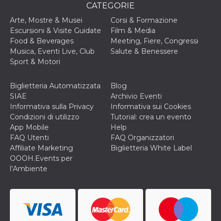
CATEGORIE
VISITOR_INFO1_LIVE
5 mesi 4
Questo cook
Google LLC
settimane
impostato 
.youtube.com
Arte, Mostre & Musei
Corsi & Formazione
Youtube pe
Escursioni & Visite Guidate
Film & Media
tenere tracc
delle prefe
Food & Beverages
Meeting, Fiere, Congressi
dell'utente p
Musica, Eventi Live, Club
Salute & Benessere
video di Yo
incorporati 
Sport & Motori
siti; può an
determinare 
visitatore de
Biglietteria Automatizzata
Blog
web sta
utilizzando 
SIAE
Archivio Eventi
nuova o la
Informativa sulla Privacy
Informativa sui Cookies
vecchia ver
dell'interfac
Condizioni di utilizzo
Tutorial: crea un evento
Youtube.
App Mobile
Help
VISITOR_PRIVACY_METADATA
5 mesi 4
Questo coo
FAQ Utenti
FAQ Organizzatori
YouTube
settimane
viene utiliz
.youtube.com
Affiliate Marketing
Biglietteria White Label
per memori
le scelte di
OOOH.Events per
consenso e
l’Ambiente
privacy dell
per la loro
interazione 
sito. Registr
sul consens
visitatore r
a varie poli
impostazion