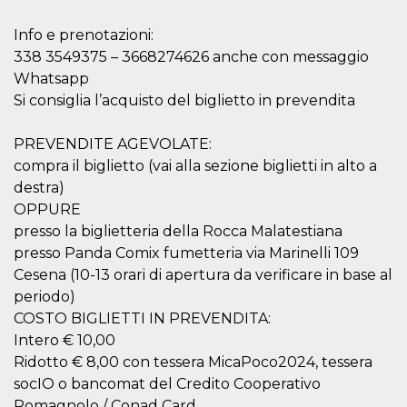
correttamente.
Storage declaration
Info e prenotazioni:
338 3549375 – 3668274626 anche con messaggio
Storage
Nome
Descrizione
Whatsapp
type
Si consiglia l’acquisto del biglietto in prevendita
fbssls_314278995690155
Session
storage
PREVENDITE AGEVOLATE:
wpEmojiSettingsSupports
Session
storage
compra il biglietto (vai alla sezione biglietti in alto a
cn_uc__
Local
destra)
storage
OPPURE
presso la biglietteria della Rocca Malatestiana
presso Panda Comix fumetteria via Marinelli 109
Cesena (10-13 orari di apertura da verificare in base al
periodo)
COSTO BIGLIETTI IN PREVENDITA:
Provider /
Intero € 10,00
Nome
Scadenza
Descrizione
Dominio
Ridotto € 8,00 con tessera MicaPoco2024, tessera
c_user
4
Cookie di a
Meta
socIO o bancomat del Credito Cooperativo
settimane
utente. Può
Platform Inc.
Romagnolo / Conad Card
2 giorni
essere di se
.facebook.com