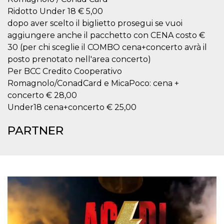
o persistent
Ridotto Under 18 € 5,00
30 giorni
dopo aver scelto il biglietto prosegui se vuoi
datr
2 anni
Questo coo
Meta
identifica il
aggiungere anche il pacchetto con CENA costo €
Platform Inc.
browser che
.facebook.com
30 (per chi sceglie il COMBO cena+concerto avrà il
connette a
Facebook. 
posto prenotato nell'area concerto)
direttament
legato alla 
Per BCC Credito Cooperativo
Facebook
Romagnolo/ConadCard e MicaPoco: cena +
dell'utente.
Facebook s
concerto € 28,00
che viene
utilizzato p
Under18 cena+concerto € 25,00
aiutare con 
sicurezza e a
di accesso
PARTNER
sospette, in
particolare p
rilevamento
bot che ten
di accedere 
servizio. F
afferma anc
il profilo
comportame
associato a
ciascun coo
datr viene
eliminato d
giorni. Que