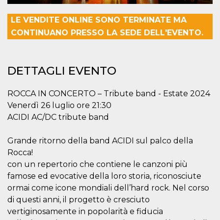
.oooh.events
browser accetti i
cookie.
LE VENDITE ONLINE SONO TERMINATE MA
PHPSESSID
Sessione
Cookie
PHP.net
CONTINUANO PRESSO LA SEDE DELL'EVENTO.
generato da
oooh.events
applicazioni
basate sul
linguaggio PHP.
Si tratta di un
DETTAGLI EVENTO
identificatore
generico
utilizzato per
mantenere le
ROCCA IN CONCERTO – Tribute band - Estate 2024
variabili di
sessione utente.
Venerdì 26 luglio ore 21:30
Normalmente è
ACIDI AC/DC tribute band
un numero
generato in
modo casuale, il
modo in cui
Grande ritorno della band ACIDI sul palco della
viene utilizzato
Rocca!
può essere
specifico per il
con un repertorio che contiene le canzoni più
sito, ma un
buon esempio è
famose ed evocative della loro storia, riconosciute
mantenere uno
stato di accesso
ormai come icone mondiali dell’hard rock. Nel corso
per un utente
di questi anni, il progetto è cresciuto
tra le pagine.
vertiginosamente in popolarità e fiducia
m
1 anno 1
Questo cookie
Stripe