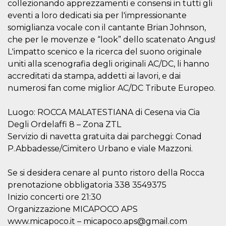
mese
viene
m.stripe.com
collezionando apprezzamenti e consensi in tutti gli
generalmente
eventi a loro dedicati sia per l'impressionante
utilizzato per le
prestazioni e
somiglianza vocale con il cantante Brian Johnson,
l'ottimizzazione
dei servizi di
che per le movenze e “look” dello scatenato Angus!
elaborazione
dei pagamenti,
L'impatto scenico e la ricerca del suono originale
facilitando la
uniti alla scenografia degli originali AC/DC, li hanno
memorizzazione
dei contenuti
accreditati da stampa, addetti ai lavori, e dai
sul browser per
rendere le
numerosi fan come miglior AC/DC Tribute Europeo.
pagine più
veloci.
Luogo: ROCCA MALATESTIANA di Cesena via Cia
CookieScriptConsent
4
Questo cookie
CookieScript
settimane
viene utilizzato
oooh.events
Degli Ordelaffi 8 – Zona ZTL
2 giorni
dal servizio
Servizio di navetta gratuita dai parcheggi: Conad
Cookie-
Script.com per
P.Abbadesse/Cimitero Urbano e viale Mazzoni.
ricordare le
preferenze di
consenso sui
cookie dei
Se si desidera cenare al punto ristoro della Rocca
visitatori. È
prenotazione obbligatoria 338 3549375
necessario che il
banner dei
Inizio concerti ore 21:30
cookie di
Cookie-
Organizzazione MICAPOCO APS
Script.com
www.micapoco.it – micapoco.aps@gmail.com
funzioni