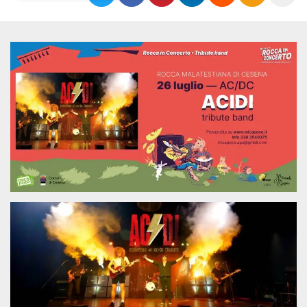
Necessari
Marketing
I cookie strettamente necessari o tecnici sono
indispensabili al funzionamento del sito. I
servizi qui presenti non potranno funzionare
senza.
Provider /
Nome
Scadenza
Descrizione
Dominio
cf_clearance
1 anno
Clearance
Cloudflare,
Cookie from
Inc.
CloudFlare
.oooh.events
stores the proof
of challenge
passed. It is
used to no
longer issue a
captcha or
jschallenge
challenge if
present. It is
required to
reach origin
server.
wordpress_test_cookie
Sessione
Cookie di
Automattic
Wordpress,
Inc.
verifica che il