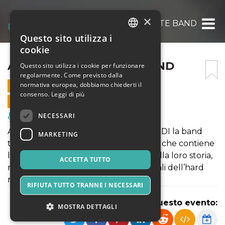
×
ACIDI AC/DC TRIBUTE BAND
Questo sito utilizza i
ITALIAN
cookie
ENGLISH
ACIDI AC/DC TRIBUTE BAND
Questo sito utilizza i cookie per funzionare
regolarmente. Come previsto dalla
SPANISH
normativa europea, dobbiamo chiederti il
26 LUGLIO 2024 - 21:30
consenso.
Leggi di più
VENDITE ONLINE TERMINATE
NECESSARI
Musica, Eventi Live, Club
Alla Rocca un grande ritorno degli ACIDI la band
MARKETING
tributo degli AC/DC con un repertorio che contiene
le canzoni più famose ed evocative della loro storia,
ACCETTA TUTTO
riconosciute ormai come icone mondiali dell’hard
rock.
RIFIUTA TUTTO TRANNE I NECESSARI
Condividi questo evento:
MOSTRA DETTAGLI