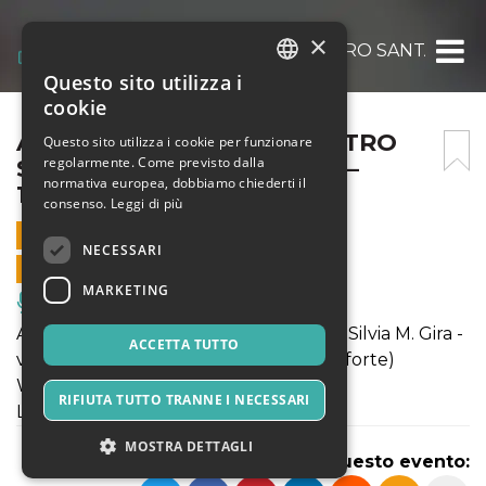
×
ADAGIO MOZART – CHIOSTRO SANTA CATERI
Questo sito utilizza i
ITALIAN
cookie
ENGLISH
ADAGIO MOZART – CHIOSTRO
Questo sito utilizza i cookie per funzionare
regolarmente. Come previsto dalla
SANTA CATERINA, LUCCA –
SPANISH
normativa europea, dobbiamo chiederti il
13/8/2021
consenso.
Leggi di più
13 AGOSTO 2021 - 21:15
NECESSARI
VENDITE ONLINE TERMINATE
MARKETING
Musica, Eventi Live, Club
Aeonium Trio (Cristina Papini - violino / Silvia M. Gira -
ACCETTA TUTTO
violoncello / Andrea Napoleoni - pianoforte)
W. A. Mozart - Adagio - Piano trio K502
RIFIUTA TUTTO TRANNE I NECESSARI
L. van Beethoven - Piano trio, op. 1 n. 3
MOSTRA DETTAGLI
Condividi questo evento: