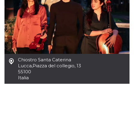
.oooh.events
browser accetti i
cookie.
PHPSESSID
Sessione
Cookie
PHP.net
generato da
oooh.events
applicazioni
basate sul
linguaggio PHP.
Si tratta di un
identificatore
generico
utilizzato per
mantenere le
variabili di
Chiostro Santa Caterina
sessione utente.
Lucca
,
Piazza del collegio, 13
Normalmente è
55100
un numero
generato in
Italia
modo casuale, il
modo in cui
viene utilizzato
può essere
specifico per il
sito, ma un
buon esempio è
mantenere uno
stato di accesso
per un utente
tra le pagine.
m
1 anno 1
Questo cookie
Stripe