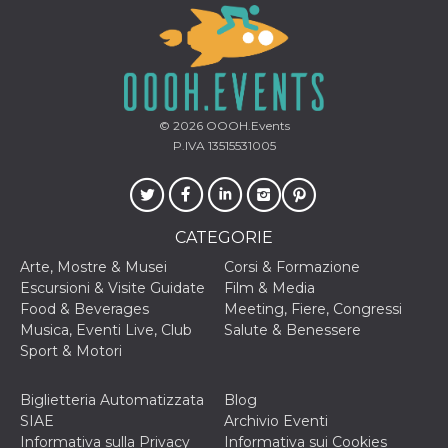
cookie viene
anche trami
piace e altri
pulsanti e t
Facebook
posizionati 
molti siti W
diversi.
© 2026
OOOH.Events
dpr
.facebook.com
1
permette di
P.IVA 13515531005
settimana
controllare 
funzione “S
su Facebook
pulsante “M
piace”, rac
le impostaz
CATEGORIE
della lingua
permettono
condividere
Arte, Mostre & Musei
Corsi & Formazione
pagina.
Escursioni & Visite Guidate
Film & Media
Food & Beverages
Meeting, Fiere, Congressi
fr
3 mesi
Contiene la
Meta
combinazio
Platform Inc.
Musica, Eventi Live, Club
Salute & Benessere
ID univoco 
.facebook.com
Sport & Motori
browser e
dell'utente,
utilizzata pe
pubblicità m
Biglietteria Automatizzata
Blog
SIAE
Archivio Eventi
oo
5 anni
consente
Meta
all'utente di
Platform Inc.
Informativa sulla Privacy
Informativa sui Cookies