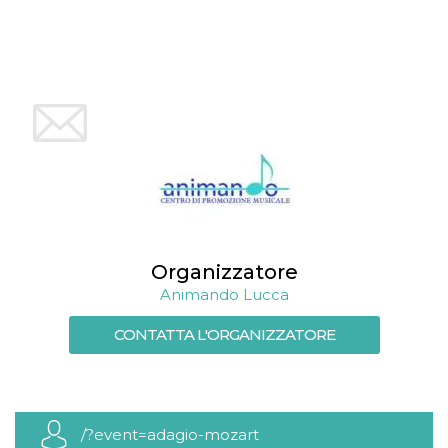
mese
viene
m.stripe.com
generalmente
utilizzato per le
prestazioni e
l'ottimizzazione
dei servizi di
elaborazione
dei pagamenti,
facilitando la
memorizzazione
dei contenuti
sul browser per
rendere le
pagine più
veloci.
CookieScriptConsent
4
Questo cookie
CookieScript
settimane
viene utilizzato
oooh.events
2 giorni
dal servizio
Organizzatore
Cookie-
Script.com per
Animando Lucca
ricordare le
preferenze di
consenso sui
CONTATTA L'ORGANIZZATORE
cookie dei
visitatori. È
necessario che il
banner dei
cookie di
Cookie-
Script.com
/?event=adagio-mozart
funzioni