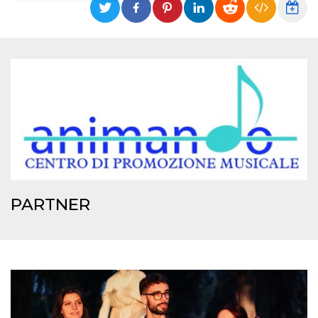
Necessari
Marketing
I cookie strettamente necessari o tecnici sono
indispensabili al funzionamento del sito. I
servizi qui presenti non potranno funzionare
senza.
Provider /
Nome
Scadenza
Descrizione
Dominio
cf_clearance
1 anno
Clearance
Cloudflare,
Cookie from
Inc.
CloudFlare
.oooh.events
stores the proof
of challenge
passed. It is
used to no
PARTNER
longer issue a
captcha or
jschallenge
challenge if
present. It is
required to
reach origin
server.
wordpress_test_cookie
Sessione
Cookie di
Automattic
Wordpress,
Inc.
verifica che il