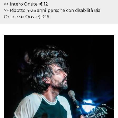
mese
viene
m.stripe.com
>> Intero Onsite: € 12
generalmente
utilizzato per le
>> Ridotto 4-26 anni; persone con disabilità (sia
prestazioni e
l'ottimizzazione
Online sia Onsite): € 6
dei servizi di
elaborazione
dei pagamenti,
facilitando la
memorizzazione
dei contenuti
sul browser per
rendere le
pagine più
veloci.
CookieScriptConsent
4
Questo cookie
CookieScript
settimane
viene utilizzato
oooh.events
2 giorni
dal servizio
Cookie-
Script.com per
ricordare le
preferenze di
consenso sui
cookie dei
visitatori. È
necessario che il
banner dei
cookie di
Cookie-
Script.com
funzioni