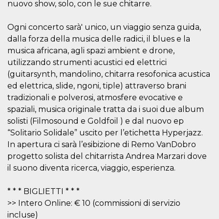
.oooh.events
nuovo show, solo, con le sue chitarre.
browser accetti i
cookie.
Ogni concerto sarà' unico, un viaggio senza guida,
PHPSESSID
Sessione
Cookie
PHP.net
generato da
oooh.events
dalla forza della musica delle radici, il blues e la
applicazioni
basate sul
musica africana, agli spazi ambient e drone,
linguaggio PHP.
utilizzando strumenti acustici ed elettrici
Si tratta di un
identificatore
(guitarsynth, mandolino, chitarra resofonica acustica
generico
utilizzato per
ed elettrica, slide, ngoni, tiple) attraverso brani
mantenere le
variabili di
tradizionali e polverosi, atmosfere evocative e
sessione utente.
spaziali, musica originale tratta da i suoi due album
Normalmente è
un numero
solisti (Filmosound e Goldfoil ) e dal nuovo ep
generato in
modo casuale, il
“Solitario Solidale” uscito per l’etichetta Hyperjazz.
modo in cui
In apertura ci sarà l’esibizione di Remo VanDobro
viene utilizzato
può essere
progetto solista del chitarrista Andrea Marzari dove
specifico per il
sito, ma un
il suono diventa ricerca, viaggio, esperienza.
buon esempio è
mantenere uno
stato di accesso
* * * BIGLIETTI * * *
per un utente
tra le pagine.
>> Intero Online: € 10 (commissioni di servizio
m
1 anno 1
Questo cookie
Stripe
incluse)