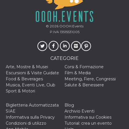
cookie viene
anche trami
piace e altri
pulsanti e t
Facebook
posizionati 
© 2026
OOOH.Events
molti siti W
diversi.
P.IVA 13515531005
dpr
.facebook.com
1
permette di
settimana
controllare 
funzione “S
su Facebook
pulsante “M
CATEGORIE
piace”, rac
le impostaz
Arte, Mostre & Musei
Corsi & Formazione
della lingua
permettono
Escursioni & Visite Guidate
Film & Media
condividere
Food & Beverages
Meeting, Fiere, Congressi
pagina.
Musica, Eventi Live, Club
Salute & Benessere
fr
3 mesi
Contiene la
Meta
Sport & Motori
combinazio
Platform Inc.
ID univoco 
.facebook.com
browser e
Biglietteria Automatizzata
Blog
dell'utente,
utilizzata pe
SIAE
Archivio Eventi
pubblicità m
Informativa sulla Privacy
Informativa sui Cookies
oo
5 anni
consente
Meta
Condizioni di utilizzo
Tutorial: crea un evento
all'utente di
Platform Inc.