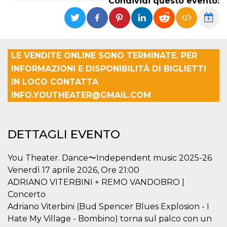
Condividi questo evento:
Necessari
Marketing
I cookie strettamente necessari o tecnici sono
indispensabili al funzionamento del sito. I
servizi qui presenti non potranno funzionare
LE VENDITE ONLINE SONO TERMINATE. PER
senza.
INFORMAZIONI E DISPONIBILITÀ DI BIGLIETTI
Provider /
Nome
Scadenza
Descrizione
IN LOCO CONTATTA
Dominio
INFO.YOUTHEATER@GMAIL.COM
cf_clearance
1 anno
Clearance
Cloudflare,
Cookie from
Inc.
CloudFlare
.oooh.events
stores the proof
of challenge
DETTAGLI EVENTO
passed. It is
used to no
longer issue a
captcha or
You Theater. Dance〜Independent music 2025-26
jschallenge
Venerdì 17 aprile 2026, Ore 21:00
challenge if
present. It is
ADRIANO VITERBINI + REMO VANDOBRO |
required to
reach origin
Concerto
server.
Adriano Viterbini (Bud Spencer Blues Explosion - I
wordpress_test_cookie
Sessione
Cookie di
Automattic
Hate My Village - Bombino) torna sul palco con un
Wordpress,
Inc.
verifica che il