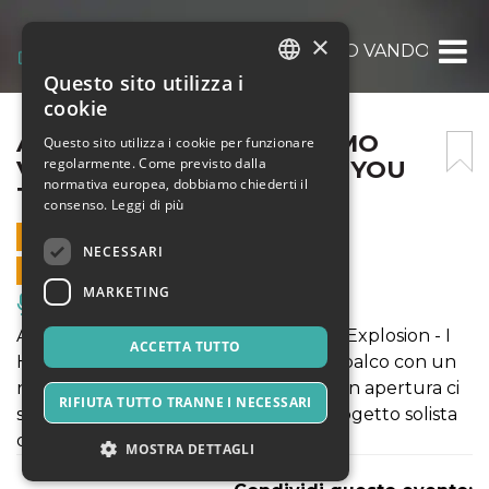
×
ADRIANO VITERBINI + REMO VANDOBRO | 1
Questo sito utilizza i
ITALIAN
cookie
ENGLISH
ADRIANO VITERBINI + REMO
Questo sito utilizza i cookie per funzionare
regolarmente. Come previsto dalla
VANDOBRO | 17/04/2026 | YOU
SPANISH
normativa europea, dobbiamo chiederti il
THEATER
consenso.
Leggi di più
17 APRILE 2026 - 21:15
NECESSARI
VENDITE ONLINE TERMINATE
MARKETING
Musica, Eventi Live, Club
Adriano Viterbini (Bud Spencer Blues Explosion - I
ACCETTA TUTTO
Hate My Village - Bombino) torna sul palco con un
nuovo show, solo, con le sue chitarre. In apertura ci
RIFIUTA TUTTO TRANNE I NECESSARI
sarà l’esibizione di Remo VanDobro progetto solista
del chitarrista Andrea Marzari.
MOSTRA DETTAGLI