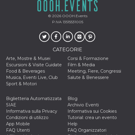
c_user
4
Cookie di a
Meta
settimane
utente. Può
Platform Inc.
2 giorni
essere di se
.facebook.com
© 2026
OOOH.Events
o persistent
P.IVA 13515531005
30 giorni
datr
1 anno 11
Questo coo
Meta
mesi
identifica il
Platform Inc.
browser che
.facebook.com
connette a
Facebook. 
CATEGORIE
direttament
legato alla 
Arte, Mostre & Musei
Corsi & Formazione
Facebook
Escursioni & Visite Guidate
Film & Media
dell'utente.
Facebook s
Food & Beverages
Meeting, Fiere, Congressi
che viene
Musica, Eventi Live, Club
Salute & Benessere
utilizzato p
aiutare con 
Sport & Motori
sicurezza e a
di accesso
sospette, in
Biglietteria Automatizzata
Blog
particolare p
rilevamento
SIAE
Archivio Eventi
bot che ten
Informativa sulla Privacy
Informativa sui Cookies
di accedere 
servizio. F
Condizioni di utilizzo
Tutorial: crea un evento
afferma anc
App Mobile
Help
il profilo
comportame
FAQ Utenti
FAQ Organizzatori
associato a