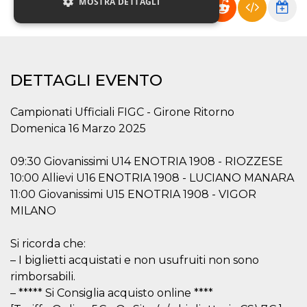
MOSTRA DETTAGLI
Necessari
Marketing
Non classificati
DETTAGLI EVENTO
I cookie strettamente necessari o tecnici sono
indispensabili al funzionamento del sito. I
Campionati Ufficiali FIGC - Girone Ritorno
servizi qui presenti non potranno funzionare
Domenica 16 Marzo 2025
senza.
Provider /
Nome
Scadenza
Descrizione
09:30 Giovanissimi U14 ENOTRIA 1908 - RIOZZESE
Dominio
10:00 Allievi U16 ENOTRIA 1908 - LUCIANO MANARA
cf_clearance
1 anno
Clearance
Cloudflare,
Cookie from
Inc.
11:00 Giovanissimi U15 ENOTRIA 1908 - VIGOR
CloudFlare
.oooh.events
MILANO
stores the proof
of challenge
passed. It is
used to no
Si ricorda che:
longer issue a
captcha or
– I biglietti acquistati e non usufruiti non sono
jschallenge
rimborsabili.
challenge if
present. It is
– ***** Si Consiglia acquisto online ****
required to
reach origin