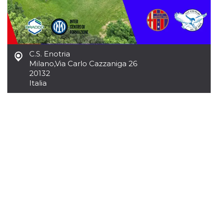
per un utente
tra le pagine.
CookieScriptConsent
4
Questo cookie
CookieScript
settimane
viene utilizzato
oooh.events
2 giorni
dal servizio
Cookie-
C.S. Enotria
Script.com per
ricordare le
Milano
,
Via Carlo Cazzaniga 26
preferenze di
20132
consenso sui
Italia
cookie dei
visitatori. È
necessario che il
banner dei
cookie di
Cookie-
Script.com
funzioni
correttamente.
m
1 anno 1
Questo cookie
Stripe
mese
viene
m.stripe.com
generalmente
utilizzato per le
prestazioni e
l'ottimizzazione
dei servizi di
elaborazione
dei pagamenti,
facilitando la