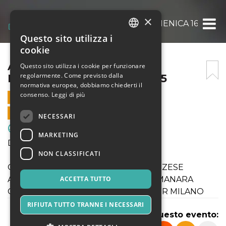
×
AGONISTICA ENOTRIA DOMENICA 16 MARZ
Questo sito utilizza i
ITALIAN
cookie
ENGLISH
AGONISTICA ENOTRIA
Questo sito utilizza i cookie per funzionare
regolarmente. Come previsto dalla
DOMENICA 16 MARZO 2025
SPANISH
normativa europea, dobbiamo chiederti il
consenso.
Leggi di più
16 MARZO 2025 - 09:30
VENDITE ONLINE TERMINATE
NECESSARI
Sport & Motori
MARKETING
Domenica 16 Marzo 2025
NON CLASSIFICATI
Giovanissimi U14 ENOTRIA 1908 - RIOZZESE
Allievi U16 ENOTRIA 1908 - LUCIANO MANARA
ACCETTA TUTTO
Giovanissimi U15 ENOTRIA 1908 - VIGOR MILANO
RIFIUTA TUTTO TRANNE I NECESSARI
Condividi questo evento: