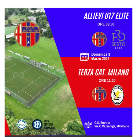
.oooh.events
browser accetti i
cookie.
PHPSESSID
Sessione
Cookie
PHP.net
generato da
oooh.events
applicazioni
basate sul
linguaggio PHP.
Si tratta di un
identificatore
generico
utilizzato per
mantenere le
variabili di
sessione utente.
Normalmente è
un numero
generato in
modo casuale, il
modo in cui
viene utilizzato
può essere
specifico per il
sito, ma un
buon esempio è
mantenere uno
stato di accesso
per un utente
tra le pagine.
m
1 anno 1
Questo cookie
Stripe