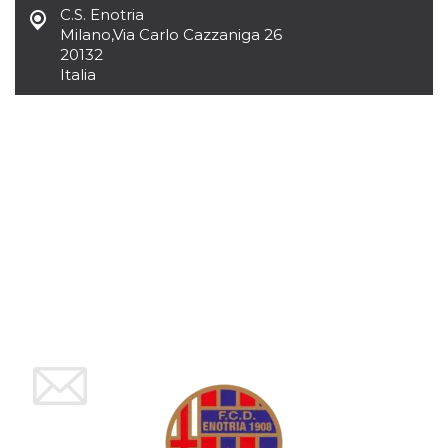
mese
viene
m.stripe.com
C.S. Enotria
generalmente
utilizzato per le
Milano
,
Via Carlo Cazzaniga 26
prestazioni e
20132
l'ottimizzazione
dei servizi di
Italia
elaborazione
dei pagamenti,
facilitando la
memorizzazione
dei contenuti
sul browser per
rendere le
pagine più
veloci.
CookieScriptConsent
4
Questo cookie
CookieScript
settimane
viene utilizzato
oooh.events
2 giorni
dal servizio
Cookie-
Script.com per
ricordare le
preferenze di
consenso sui
cookie dei
visitatori. È
necessario che il
banner dei
cookie di
Cookie-
Script.com
funzioni