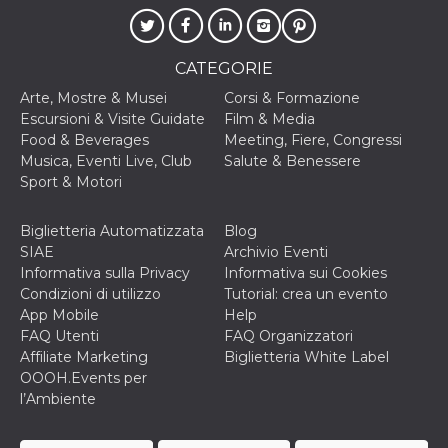
o persistent
30 giorni
datr
2 anni
Questo coo
Meta
CATEGORIE
identifica il
Platform Inc.
browser che
.facebook.com
connette a
Arte, Mostre & Musei
Corsi & Formazione
Facebook. 
Escursioni & Visite Guidate
Film & Media
direttament
legato alla 
Food & Beverages
Meeting, Fiere, Congressi
Facebook
Musica, Eventi Live, Club
Salute & Benessere
dell'utente.
Facebook s
Sport & Motori
che viene
utilizzato p
aiutare con 
Biglietteria Automatizzata
Blog
sicurezza e a
di accesso
SIAE
Archivio Eventi
sospette, in
Informativa sulla Privacy
Informativa sui Cookies
particolare p
rilevamento
Condizioni di utilizzo
Tutorial: crea un evento
bot che ten
App Mobile
Help
di accedere 
servizio. F
FAQ Utenti
FAQ Organizzatori
afferma anc
Affiliate Marketing
Biglietteria White Label
il profilo
comportame
OOOH.Events per
associato a
l’Ambiente
ciascun coo
datr viene
eliminato d
giorni. Que