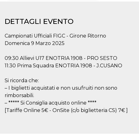
Necessari
Marketing
DETTAGLI EVENTO
I cookie strettamente necessari o tecnici sono
indispensabili al funzionamento del sito. I
servizi qui presenti non potranno funzionare
Campionati Ufficiali FIGC - Girone Ritorno
senza.
Domenica 9 Marzo 2025
Provider /
Nome
Scadenza
Descrizione
Dominio
09:30 Allievi U17 ENOTRIA 1908 - PRO SESTO
cf_clearance
1 anno
Clearance
Cloudflare,
Cookie from
11:30 Prima Squadra ENOTRIA 1908 - J.CUSANO
Inc.
CloudFlare
.oooh.events
stores the proof
of challenge
Si ricorda che:
passed. It is
used to no
– I biglietti acquistati e non usufruiti non sono
longer issue a
rimborsabili.
captcha or
jschallenge
– ***** Si Consiglia acquisto online ****
challenge if
present. It is
[Tariffe Online 5€ - OnSite (c/o biglietteria CS) 7€ ]
required to
reach origin
server.
wordpress_test_cookie
Sessione
Cookie di
Automattic
Wordpress,
Inc.
verifica che il