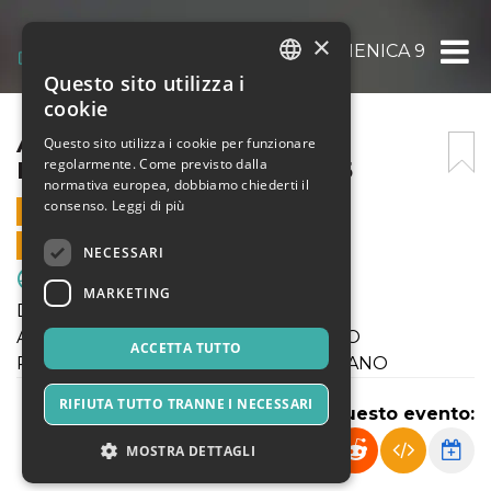
×
AGONISTICA ENOTRIA DOMENICA 9 MARZ
Questo sito utilizza i
ITALIAN
cookie
ENGLISH
AGONISTICA ENOTRIA
Questo sito utilizza i cookie per funzionare
regolarmente. Come previsto dalla
DOMENICA 9 MARZO 2025
SPANISH
normativa europea, dobbiamo chiederti il
consenso.
Leggi di più
9 MARZO 2025 - 09:30
VENDITE ONLINE TERMINATE
NECESSARI
Sport & Motori
MARKETING
Domenica 9 Marzo 2025
Allievi U17 ENOTRIA 1908 - PRO SESTO
ACCETTA TUTTO
Prima Squadra ENOTRIA 1908 - J.CUSANO
RIFIUTA TUTTO TRANNE I NECESSARI
Condividi questo evento:
MOSTRA DETTAGLI