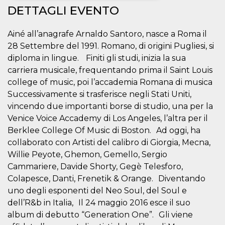
DETTAGLI EVENTO
Necessari
Marketing
Ainé all’anagrafe Arnaldo Santoro, nasce a Roma il
I cookie strettamente necessari o tecnici sono
indispensabili al funzionamento del sito. I
28 Settembre del 1991. Romano, di origini Pugliesi, si
servizi qui presenti non potranno funzionare
diploma in lingue. Finiti gli studi, inizia la sua
senza.
carriera musicale, frequentando prima il Saint Louis
Provider /
Nome
Scadenza
Descrizione
college of music, poi l’accademia Romana di musica
Dominio
Successivamente si trasferisce negli Stati Uniti,
cf_clearance
1 anno
Clearance
Cloudflare,
Cookie from
vincendo due importanti borse di studio, una per la
Inc.
CloudFlare
.oooh.events
Venice Voice Accademy di Los Angeles, l’altra per il
stores the proof
of challenge
Berklee College Of Music di Boston. Ad oggi, ha
passed. It is
used to no
collaborato con Artisti del calibro di Giorgia, Mecna,
longer issue a
Willie Peyote, Ghemon, Gemello, Sergio
captcha or
jschallenge
Cammariere, Davide Shorty, Gegè Telesforo,
challenge if
present. It is
Colapesce, Danti, Frenetik & Orange. Diventando
required to
reach origin
uno degli esponenti del Neo Soul, del Soul e
server.
dell’R&b in Italia, Il 24 maggio 2016 esce il suo
wordpress_test_cookie
Sessione
Cookie di
Automattic
album di debutto “Generation One”. Gli viene
Wordpress,
Inc.
verifica che il