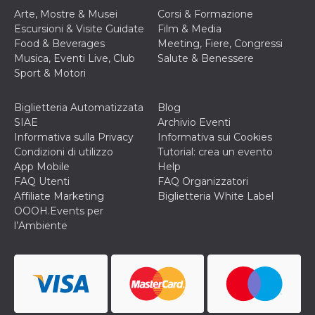
o persistent
Arte, Mostre & Musei
Corsi & Formazione
30 giorni
Escursioni & Visite Guidate
Film & Media
datr
2 anni
Questo coo
Meta
Food & Beverages
Meeting, Fiere, Congressi
identifica il
Platform Inc.
Musica, Eventi Live, Club
Salute & Benessere
browser che
.facebook.com
connette a
Sport & Motori
Facebook. 
direttament
legato alla 
Biglietteria Automatizzata
Blog
Facebook
dell'utente.
SIAE
Archivio Eventi
Facebook s
Informativa sulla Privacy
Informativa sui Cookies
che viene
utilizzato p
Condizioni di utilizzo
Tutorial: crea un evento
aiutare con 
App Mobile
Help
sicurezza e a
di accesso
FAQ Utenti
FAQ Organizzatori
sospette, in
Affiliate Marketing
Biglietteria White Label
particolare p
rilevamento
OOOH.Events per
bot che ten
l’Ambiente
di accedere 
servizio. F
afferma anc
il profilo
comportame
associato a
ciascun coo
datr viene
eliminato d
giorni. Que