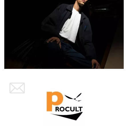
mese
viene
m.stripe.com
generalmente
utilizzato per le
prestazioni e
l'ottimizzazione
dei servizi di
elaborazione
dei pagamenti,
facilitando la
memorizzazione
dei contenuti
sul browser per
rendere le
pagine più
veloci.
CookieScriptConsent
4
Questo cookie
CookieScript
settimane
viene utilizzato
oooh.events
2 giorni
dal servizio
Cookie-
Script.com per
ricordare le
preferenze di
consenso sui
cookie dei
visitatori. È
necessario che il
banner dei
cookie di
Cookie-
Script.com
funzioni