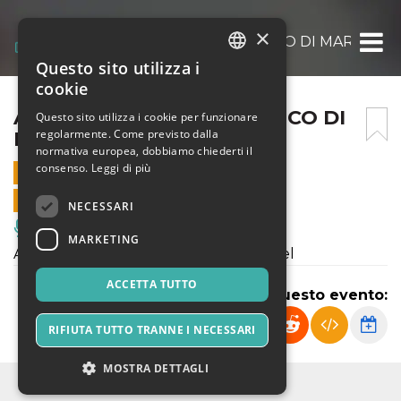
×
AINÈ @ [PALCHOMESCENICO DI MARTELIV
Questo sito utilizza i
ITALIAN
cookie
ENGLISH
AINÈ @ [PALCHOMESCENICO DI
Questo sito utilizza i cookie per funzionare
regolarmente. Come previsto dalla
MARTELIVE]
SPANISH
normativa europea, dobbiamo chiederti il
consenso.
Leggi di più
28 DICEMBRE 2020 - 20:00
VENDITE ONLINE TERMINATE
NECESSARI
Musica, Eventi Live, Club
MARKETING
Ainè in live streaming su MArteChannel
ACCETTA TUTTO
Condividi questo evento:
RIFIUTA TUTTO TRANNE I NECESSARI
MOSTRA DETTAGLI