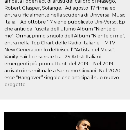
affidata l’open act di artisti del calibro di Masego,
.oooh.events
browser accetti i
Robert Glasper, Solange. Ad agosto ’17 firma ed
cookie.
entra ufficialmente nella scuderia di Universal Music
PHPSESSID
Sessione
Cookie
PHP.net
generato da
oooh.events
Italia. Ad ottobre ‘17 viene pubblicato Uni-Verso, Ep
applicazioni
che anticipa l’uscita dell’ultimo Album “Niente di
basate sul
linguaggio PHP.
me”. Ormai, primo singolo dell’Album “Niente di me”,
Si tratta di un
identificatore
entra nella Top Chart delle Radio Italiane. MTV
generico
utilizzato per
New Generation lo definisce l’ "Artista del Mese".
mantenere le
Vanity Fair lo inserisce tra i 25 Artisti Italiani
variabili di
sessione utente.
emergenti più promettenti del 2019. Nel 2019
Normalmente è
un numero
arrivato in semifinale a Sanremo Giovani Nel 2020
generato in
esce “Hangover” singolo che anticipa il suo nuovo
modo casuale, il
modo in cui
progetto
viene utilizzato
può essere
specifico per il
sito, ma un
buon esempio è
mantenere uno
stato di accesso
per un utente
tra le pagine.
m
1 anno 1
Questo cookie
Stripe