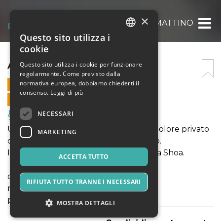
×
AL MATTINO
Questo sito utilizza i
ITALIAN
cookie
ENGLISH
AL MATTINO
Questo sito utilizza i cookie per funzionare
regolarmente. Come previsto dalla
SPANISH
normativa europea, dobbiamo chiederti il
29 GENNAIO 2022 - 21:00
consenso.
Leggi di più
VENDITE ONLINE TERMINATE
NECESSARI
Musica, Eventi Live, Club
Una coppia nascosta in un fienile. Un dolore privato
MARKETING
che diventa dolore di un intero popolo.
Il rigogolo forse canterà ancora dopo la Shoa.
ACCETTA TUTTO
con Rocco Ancarola e Nicoletta Nobile
RIFIUTA TUTTO TRANNE I NECESSARI
regia Stefano Vercelli
produzione Artisti Drama
MOSTRA DETTAGLI