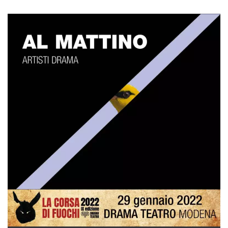
.oooh.events
browser accetti i
cookie.
PHPSESSID
Sessione
Cookie
PHP.net
generato da
oooh.events
applicazioni
basate sul
linguaggio PHP.
Si tratta di un
identificatore
generico
utilizzato per
mantenere le
variabili di
sessione utente.
Normalmente è
un numero
generato in
modo casuale, il
modo in cui
viene utilizzato
può essere
specifico per il
sito, ma un
buon esempio è
mantenere uno
stato di accesso
per un utente
tra le pagine.
m
1 anno 1
Questo cookie
Stripe