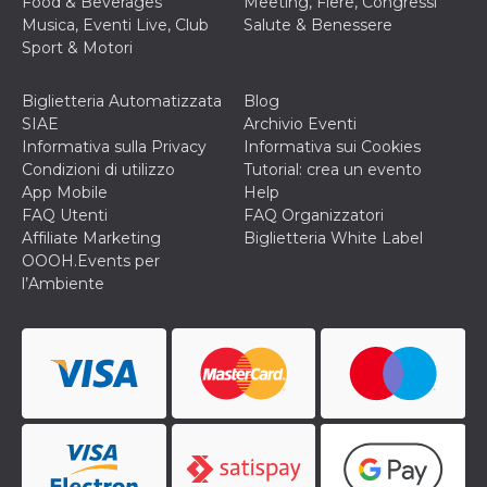
Food & Beverages
Meeting, Fiere, Congressi
o persistent
Musica, Eventi Live, Club
Salute & Benessere
30 giorni
Sport & Motori
datr
2 anni
Questo coo
Meta
identifica il
Platform Inc.
browser che
.facebook.com
Biglietteria Automatizzata
Blog
connette a
Facebook. 
SIAE
Archivio Eventi
direttament
Informativa sulla Privacy
Informativa sui Cookies
legato alla 
Facebook
Condizioni di utilizzo
Tutorial: crea un evento
dell'utente.
App Mobile
Help
Facebook s
che viene
FAQ Utenti
FAQ Organizzatori
utilizzato p
Affiliate Marketing
Biglietteria White Label
aiutare con 
sicurezza e a
OOOH.Events per
di accesso
l’Ambiente
sospette, in
particolare p
rilevamento
bot che ten
di accedere 
servizio. F
afferma anc
il profilo
comportame
associato a
ciascun coo
datr viene
eliminato d
giorni. Que