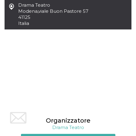
mese
viene
m.stripe.com
Drama Teatro
generalmente
utilizzato per le
Modena
,
viale Buon Pastore 57
prestazioni e
41125
l'ottimizzazione
dei servizi di
Italia
elaborazione
dei pagamenti,
facilitando la
memorizzazione
dei contenuti
sul browser per
rendere le
pagine più
veloci.
CookieScriptConsent
4
Questo cookie
CookieScript
settimane
viene utilizzato
oooh.events
2 giorni
dal servizio
Cookie-
Script.com per
ricordare le
preferenze di
consenso sui
cookie dei
visitatori. È
necessario che il
banner dei
Organizzatore
cookie di
Cookie-
Drama Teatro
Script.com
funzioni