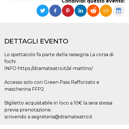
Condividi questo evento:
Necessari
Marketing
I cookie strettamente necessari o tecnici sono
indispensabili al funzionamento del sito. I
servizi qui presenti non potranno funzionare
senza.
DETTAGLI EVENTO
Provider /
Nome
Scadenza
Descrizione
Dominio
Lo spettacolo fa parte della rassegna La corsa di
cf_clearance
1 anno
Clearance
Cloudflare,
Cookie from
Inc.
fochi
CloudFlare
.oooh.events
INFO https://dramateatro.it/al-mattino/
stores the proof
of challenge
passed. It is
used to no
Accesso solo con Green Pass Rafforzato e
longer issue a
captcha or
mascherina FFP2
jschallenge
challenge if
present. It is
Biglietto acquistabile in loco a 10€ la sera stessa
required to
reach origin
previa prenotazione.
server.
scrivendo a segreteria@dramateatro.it
wordpress_test_cookie
Sessione
Cookie di
Automattic
Wordpress,
Inc.
verifica che il