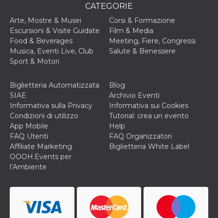
CATEGORIE
cookie viene
anche trami
piace e altri
Arte, Mostre & Musei
Corsi & Formazione
pulsanti e t
Escursioni & Visite Guidate
Film & Media
Facebook
posizionati 
Food & Beverages
Meeting, Fiere, Congressi
molti siti W
Musica, Eventi Live, Club
Salute & Benessere
diversi.
Sport & Motori
dpr
.facebook.com
1
permette di
settimana
controllare 
funzione “S
Biglietteria Automatizzata
Blog
su Facebook
pulsante “M
SIAE
Archivio Eventi
piace”, rac
Informativa sulla Privacy
Informativa sui Cookies
le impostaz
della lingua
Condizioni di utilizzo
Tutorial: crea un evento
permettono
App Mobile
Help
condividere
pagina.
FAQ Utenti
FAQ Organizzatori
Affiliate Marketing
Biglietteria White Label
fr
3 mesi
Contiene la
Meta
OOOH.Events per
combinazio
Platform Inc.
ID univoco 
.facebook.com
l’Ambiente
browser e
dell'utente,
utilizzata pe
pubblicità m
oo
5 anni
consente
Meta
all'utente di
Platform Inc.