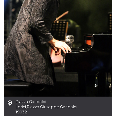
mese
viene
m.stripe.com
generalmente
utilizzato per le
prestazioni e
l'ottimizzazione
dei servizi di
elaborazione
dei pagamenti,
facilitando la
memorizzazione
dei contenuti
sul browser per
rendere le
pagine più
veloci.
CookieScriptConsent
4
Questo cookie
CookieScript
settimane
viene utilizzato
oooh.events
2 giorni
dal servizio
Cookie-
Script.com per
ricordare le
preferenze di
consenso sui
cookie dei
visitatori. È
necessario che il
banner dei
Piazza Garibaldi
cookie di
Cookie-
Lerici
,
Piazza Giuseppe Garibaldi
Script.com
19032
funzioni