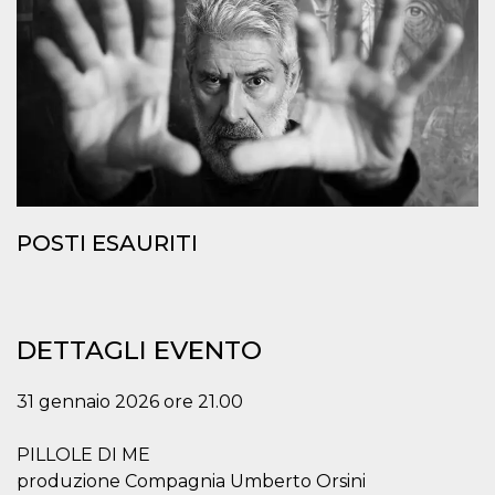
.oooh.events
browser accetti i
cookie.
PHPSESSID
Sessione
Cookie
PHP.net
generato da
oooh.events
applicazioni
basate sul
linguaggio PHP.
Si tratta di un
identificatore
generico
utilizzato per
mantenere le
variabili di
sessione utente.
POSTI ESAURITI
Normalmente è
un numero
generato in
modo casuale, il
modo in cui
viene utilizzato
può essere
DETTAGLI EVENTO
specifico per il
sito, ma un
buon esempio è
31 gennaio 2026 ore 21.00
mantenere uno
stato di accesso
per un utente
tra le pagine.
PILLOLE DI ME
produzione Compagnia Umberto Orsini
m
1 anno 1
Questo cookie
Stripe