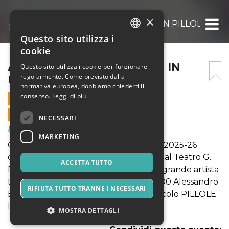
×
ALESSANDRO BENVENUTI IN PILLOLE DI M
Questo sito utilizza i
ITALIAN
cookie
ENGLISH
ALESSANDRO BENVENUTI IN
Questo sito utilizza i cookie per funzionare
regolarmente. Come previsto dalla
PILLOLE DI ME
SPANISH
normativa europea, dobbiamo chiederti il
consenso.
Leggi di più
31 GENNAIO 2026 - 21:00
VENDITE ONLINE TERMINATE
NECESSARI
Musica, Eventi Live, Club
MARKETING
Ospite della rassegna METAMORFOSI 2025-26
organizzata da Laboratori Permanenti al Teatro G.
ACCETTA TUTTO
Papini di Pieve Santo Stefano (AR) un grande artista
toscano: il 31 gennaio 2026 alle ore 21.00 Alessandro
RIFIUTA TUTTO TRANNE I NECESSARI
Benvenuti porta in scena il suo spettacolo PILLOLE
DI ME.
MOSTRA DETTAGLI