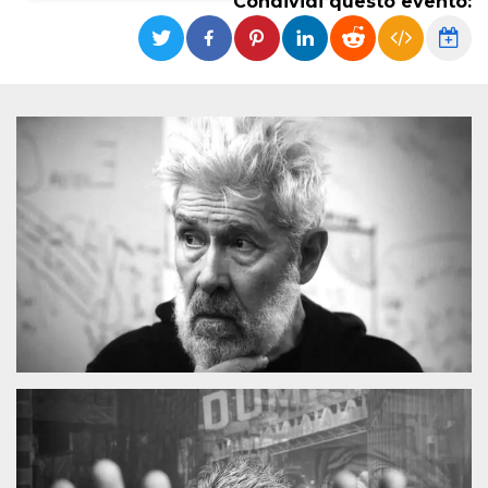
Condividi questo evento:
Necessari
Marketing
I cookie strettamente necessari o tecnici sono
indispensabili al funzionamento del sito. I
servizi qui presenti non potranno funzionare
senza.
Provider /
Nome
Scadenza
Descrizione
Dominio
cf_clearance
1 anno
Clearance
Cloudflare,
Cookie from
Inc.
CloudFlare
.oooh.events
stores the proof
of challenge
passed. It is
used to no
longer issue a
captcha or
jschallenge
challenge if
present. It is
required to
reach origin
server.
wordpress_test_cookie
Sessione
Cookie di
Automattic
Wordpress,
Inc.
verifica che il