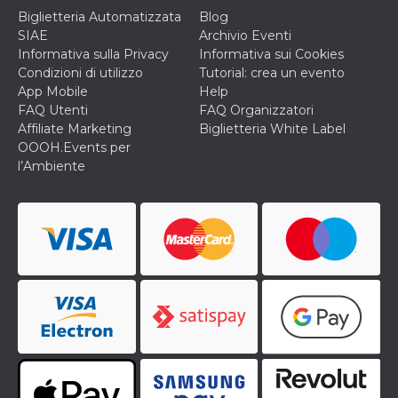
Biglietteria Automatizzata
Blog
VISITOR_INFO1_LIVE
5 mesi 4
Questo cook
Google LLC
settimane
impostato 
SIAE
Archivio Eventi
.youtube.com
Youtube pe
Informativa sulla Privacy
Informativa sui Cookies
tenere tracc
delle prefe
Condizioni di utilizzo
Tutorial: crea un evento
dell'utente p
App Mobile
Help
video di Yo
incorporati 
FAQ Utenti
FAQ Organizzatori
siti; può an
Affiliate Marketing
Biglietteria White Label
determinare 
visitatore de
OOOH.Events per
web sta
l’Ambiente
utilizzando 
nuova o la
vecchia ver
dell'interfac
Youtube.
VISITOR_PRIVACY_METADATA
5 mesi 4
Questo coo
YouTube
settimane
viene utiliz
.youtube.com
per memori
le scelte di
consenso e
privacy dell
per la loro
interazione 
sito. Registr
sul consens
visitatore r
a varie poli
impostazion