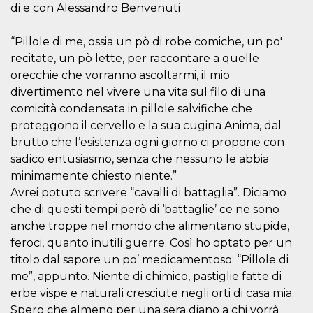
mese
viene
m.stripe.com
di e con Alessandro Benvenuti
generalmente
utilizzato per le
prestazioni e
l'ottimizzazione
“Pillole di me, ossia un pò di robe comiche, un po'
dei servizi di
recitate, un pò lette, per raccontare a quelle
elaborazione
dei pagamenti,
orecchie che vorranno ascoltarmi, il mio
facilitando la
memorizzazione
divertimento nel vivere una vita sul filo di una
dei contenuti
comicità condensata in pillole salvifiche che
sul browser per
rendere le
proteggono il cervello e la sua cugina Anima, dal
pagine più
veloci.
brutto che l’esistenza ogni giorno ci propone con
sadico entusiasmo, senza che nessuno le abbia
CookieScriptConsent
4
Questo cookie
CookieScript
settimane
viene utilizzato
oooh.events
minimamente chiesto niente.”
2 giorni
dal servizio
Cookie-
Avrei potuto scrivere “cavalli di battaglia”. Diciamo
Script.com per
ricordare le
che di questi tempi però di ‘battaglie’ ce ne sono
preferenze di
anche troppe nel mondo che alimentano stupide,
consenso sui
cookie dei
feroci, quanto inutili guerre. Così ho optato per un
visitatori. È
necessario che il
titolo dal sapore un po’ medicamentoso: “Pillole di
banner dei
me”, appunto. Niente di chimico, pastiglie fatte di
cookie di
Cookie-
erbe vispe e naturali cresciute negli orti di casa mia.
Script.com
funzioni
Spero che almeno per una sera diano a chi vorrà