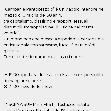
.oooh.events
browser accetti i
cookie.
“Campari e Pantoprazolo” è un viaggio interiore nel
PHPSESSID
Sessione
Cookie
PHP.net
mezzo di una crisi dei 30 anni,
generato da
oooh.events
tra capitalismo, classismo e rapporti sessuali
applicazioni
basate sul
discutibili. Intrappolati nell'illusione del "basta
linguaggio PHP.
Si tratta di un
volerlo".
identificatore
generico
Un monologo che mescola esperienza personale e
utilizzato per
critica sociale con sarcasmo, lucidità e un po’ di
mantenere le
variabili di
gastrite.
sessione utente.
Normalmente è
Forse si ride, sicuramente a casa ci ripensi.
un numero
generato in
modo casuale, il
modo in cui
viene utilizzato
🍷 19.00 apertura di Testaccio Estate con possibilità
può essere
specifico per il
di mangiare e bere
sito, ma un
🎤 21.00 inizio dello show
buon esempio è
mantenere uno
stato di accesso
per un utente
tra le pagine.
📍 SCENA SUMMER FEST - Testaccio Estate
m
1 anno 1
Questo cookie
Stripe
Largo Dino Frisullo - Città dell'Altra Economia -