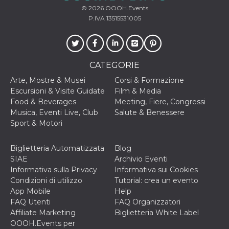
secondi
Cloudflare 
.hubspot.com
© 2026
OOOH.Events
distinguere 
umani e bot
P.IVA 13515531005
vantaggioso 
sito Web, al
di effettuar
rapporti val
sull'utilizzo
proprio sit
CATEGORIE
_cfuvid
.hubspot.com
Sessione
Questo coo
Arte, Mostre & Musei
Corsi & Formazione
viene utiliz
Cloudflare 
Escursioni & Visite Guidate
Film & Media
monitorare 
Food & Beverages
Meeting, Fiere, Congressi
utenti attra
le sessioni 
Musica, Eventi Live, Club
Salute & Benessere
ottimizzare
Sport & Motori
l'esperienza
dell'utente
mantenendo
coerenza de
Biglietteria Automatizzata
Blog
sessione e
SIAE
Archivio Eventi
fornendo se
personalizza
Informativa sulla Privacy
Informativa sui Cookies
Condizioni di utilizzo
Tutorial: crea un evento
YSC
Sessione
Questo cook
Google LLC
impostato 
App Mobile
Help
.youtube.com
YouTube pe
FAQ Utenti
FAQ Organizzatori
tenere tracc
delle
Affiliate Marketing
Biglietteria White Label
visualizzazi
OOOH.Events per
video incorp