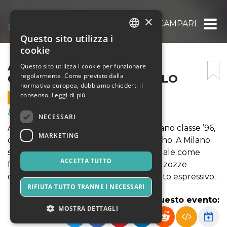
×
ALESSANDRO COGNIGNI – CAMPARI E PA
Questo sito utilizza i
ITALIAN
cookie
ENGLISH
ALESSANDRO COGNIGNI –
Questo sito utilizza i cookie per funzionare
regolarmente. Come previsto dalla
CAMPARI E PANTOPRAZOLO
SPANISH
normativa europea, dobbiamo chiederti il
consenso.
Leggi di più
1 SETTEMBRE 2026 - 19:00
Musica, Eventi Live, Club
NECESSARI
Alessandro Cognigni, comico marchigiano classe ’96,
MARKETING
conosciuto su instagram come Teatrinho. A Milano
scopre il capitalismo e il welfare aziendale come
ACCETTA TUTTO
forma di caporalato. Delle sue Marche zozze
conserva la bestemmia come strumento espressivo.
RIFIUTA TUTTO TRANNE I NECESSARI
Condividi questo evento:
MOSTRA DETTAGLI