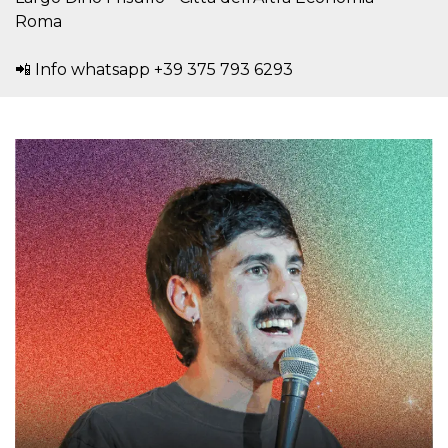
mese
viene
m.stripe.com
generalmente
Roma
utilizzato per le
prestazioni e
l'ottimizzazione
📲 Info whatsapp +39 375 793 6293
dei servizi di
elaborazione
dei pagamenti,
facilitando la
memorizzazione
dei contenuti
sul browser per
rendere le
pagine più
veloci.
CookieScriptConsent
4
Questo cookie
CookieScript
settimane
viene utilizzato
oooh.events
2 giorni
dal servizio
Cookie-
Script.com per
ricordare le
preferenze di
consenso sui
cookie dei
visitatori. È
necessario che il
banner dei
cookie di
Cookie-
Script.com
funzioni