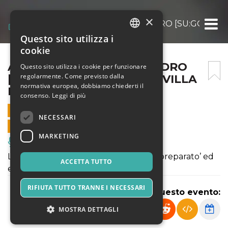
×
ALESSANDRO D’ALESSANDRO [SU:GGESTIVA]
Questo sito utilizza i
ITALIAN
cookie
ENGLISH
ALESSANDRO D’ALESSANDRO
Questo sito utilizza i cookie per funzionare
regolarmente. Come previsto dalla
[SU:GGESTIVA] @ NINFEO VILLA
SPANISH
normativa europea, dobbiamo chiederti il
DEI QUINTILI
consenso.
Leggi di più
15 OTTOBRE 2021 - 17:00
NECESSARI
VENDITE ONLINE TERMINATE
MARKETING
Musica, Eventi Live, Club
Libere interpretazioni per organetto ‘preparato’ ed
ACCETTA TUTTO
elettronica
RIFIUTA TUTTO TRANNE I NECESSARI
Condividi questo evento:
MOSTRA DETTAGLI