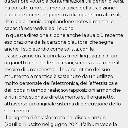
da sempre votato a contaminazioni tra generi diversi,
.oooh.events
browser accetti i
ha portato uno strumento tipico della tradizione
cookie.
popolare come l'organetto a dialogare con altri stili,
PHPSESSID
Sessione
Cookie
PHP.net
generato da
oooh.events
ritmi ed armonie, ampliandone notevolmente le
applicazioni
capacità espressive ed il suono.
basate sul
linguaggio PHP.
In questa direzione si pone anche la sua più recente
Si tratta di un
identificatore
esplorazione della canzone d'autore, che segna
generico
utilizzato per
anche il suo esordio come solista, con la
mantenere le
trasposizione di alcuni classici nel linguaggio di un
variabili di
sessione utente.
organetto che, nelle sue mani, sembra assumere ‘il
Normalmente è
un numero
respiro di un'orchestra’. Il suono intimo del suo
generato in
strumento a mantice è sostenuto da un utilizzo
modo casuale, il
modo in cui
molto personale dell’elettronica, dell’effettistica e
viene utilizzato
può essere
dei loops in tempo reale; sovrapposizioni armoniche
specifico per il
sito, ma un
e ritmiche, suonate direttamente sull’organetto,
buon esempio è
attraverso un originale sistema di percussione dello
mantenere uno
stato di accesso
strumento.
per un utente
tra le pagine.
Il progetto si è trasformato nel disco ‘Canzoni’
(Squilibri) uscito nel giugno 2021. L’album vede la
m
1 anno 1
Questo cookie
Stripe