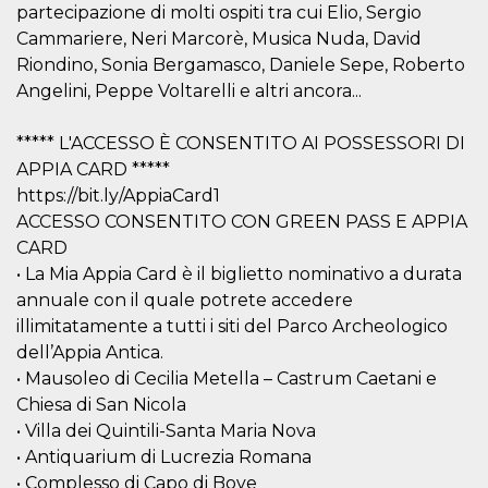
mese
viene
m.stripe.com
partecipazione di molti ospiti tra cui Elio, Sergio
generalmente
utilizzato per le
Cammariere, Neri Marcorè, Musica Nuda, David
prestazioni e
Riondino, Sonia Bergamasco, Daniele Sepe, Roberto
l'ottimizzazione
dei servizi di
Angelini, Peppe Voltarelli e altri ancora...
elaborazione
dei pagamenti,
facilitando la
memorizzazione
***** L'ACCESSO È CONSENTITO AI POSSESSORI DI
dei contenuti
APPIA CARD *****
sul browser per
rendere le
https://bit.ly/AppiaCard1
pagine più
veloci.
ACCESSO CONSENTITO CON GREEN PASS E APPIA
CARD
CookieScriptConsent
4
Questo cookie
CookieScript
settimane
viene utilizzato
oooh.events
• La Mia Appia Card è il biglietto nominativo a durata
2 giorni
dal servizio
Cookie-
annuale con il quale potrete accedere
Script.com per
ricordare le
illimitatamente a tutti i siti del Parco Archeologico
preferenze di
dell’Appia Antica.
consenso sui
cookie dei
• Mausoleo di Cecilia Metella – Castrum Caetani e
visitatori. È
necessario che il
Chiesa di San Nicola
banner dei
• Villa dei Quintili-Santa Maria Nova
cookie di
Cookie-
• Antiquarium di Lucrezia Romana
Script.com
funzioni
• Complesso di Capo di Bove