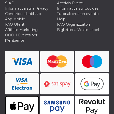
secondi
Cloudflare 
.hubspot.com
SIAE
Archivio Eventi
distinguere 
Informativa sulla Privacy
Informativa sui Cookies
umani e bot
vantaggioso 
Condizioni di utilizzo
Tutorial: crea un evento
sito Web, al
App Mobile
Help
di effettuar
rapporti val
FAQ Utenti
FAQ Organizzatori
sull'utilizzo
Affiliate Marketing
Biglietteria White Label
proprio sit
OOOH.Events per
_cfuvid
.hubspot.com
Sessione
Questo coo
l’Ambiente
viene utiliz
Cloudflare 
monitorare 
utenti attra
le sessioni 
ottimizzare
l'esperienza
dell'utente
mantenendo
coerenza de
sessione e
fornendo se
personalizza
YSC
Sessione
Questo cook
Google LLC
impostato 
.youtube.com
YouTube pe
tenere tracc
delle
visualizzazi
video incorp