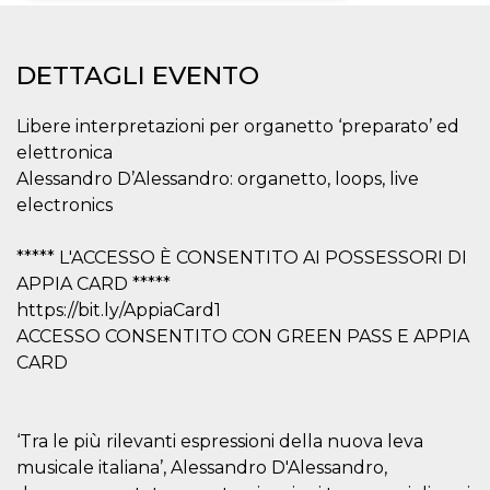
Necessari
Marketing
DETTAGLI EVENTO
I cookie strettamente necessari o tecnici sono
indispensabili al funzionamento del sito. I
servizi qui presenti non potranno funzionare
Libere interpretazioni per organetto ‘preparato’ ed
senza.
elettronica
Provider /
Nome
Scadenza
Descrizione
Alessandro D’Alessandro: organetto, loops, live
Dominio
electronics
cf_clearance
1 anno
Clearance
Cloudflare,
Cookie from
Inc.
CloudFlare
.oooh.events
***** L'ACCESSO È CONSENTITO AI POSSESSORI DI
stores the proof
of challenge
APPIA CARD *****
passed. It is
used to no
https://bit.ly/AppiaCard1
longer issue a
ACCESSO CONSENTITO CON GREEN PASS E APPIA
captcha or
jschallenge
CARD
challenge if
present. It is
required to
reach origin
server.
‘Tra le più rilevanti espressioni della nuova leva
wordpress_test_cookie
Sessione
Cookie di
Automattic
musicale italiana’, Alessandro D'Alessandro,
Wordpress,
Inc.
verifica che il