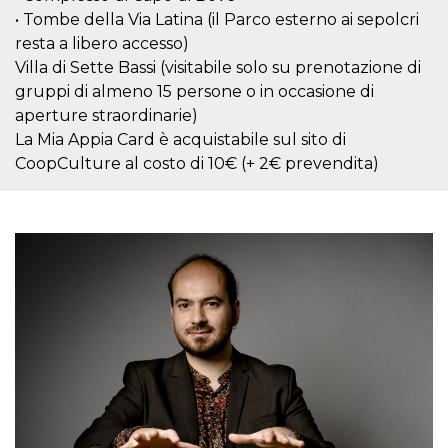
correttamente.
• Tombe della Via Latina (il Parco esterno ai sepolcri
Storage declaration
resta a libero accesso)
Villa di Sette Bassi (visitabile solo su prenotazione di
Storage
Nome
Descrizione
type
gruppi di almeno 15 persone o in occasione di
aperture straordinarie)
fbssls_314278995690155
Session
storage
La Mia Appia Card è acquistabile sul sito di
wpEmojiSettingsSupports
Session
CoopCulture al costo di 10€ (+ 2€ prevendita)
storage
cn_uc__
Local
storage
Provider /
Nome
Scadenza
Descrizione
Dominio
c_user
4
Cookie di a
Meta
settimane
utente. Può
Platform Inc.
2 giorni
essere di se
.facebook.com