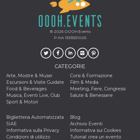
mese
viene
m.stripe.com
generalmente
utilizzato per le
prestazioni e
l'ottimizzazione
dei servizi di
elaborazione
dei pagamenti,
© 2026
OOOH.Events
facilitando la
P.IVA 13515531005
memorizzazione
dei contenuti
sul browser per
rendere le
pagine più
veloci.
CATEGORIE
CookieScriptConsent
4
Questo cookie
CookieScript
settimane
viene utilizzato
Arte, Mostre & Musei
Corsi & Formazione
oooh.events
2 giorni
dal servizio
Escursioni & Visite Guidate
Film & Media
Cookie-
Script.com per
Food & Beverages
Meeting, Fiere, Congressi
ricordare le
Musica, Eventi Live, Club
Salute & Benessere
preferenze di
consenso sui
Sport & Motori
cookie dei
visitatori. È
necessario che il
Biglietteria Automatizzata
Blog
banner dei
cookie di
SIAE
Archivio Eventi
Cookie-
Informativa sulla Privacy
Informativa sui Cookies
Script.com
funzioni
Condizioni di utilizzo
Tutorial: crea un evento