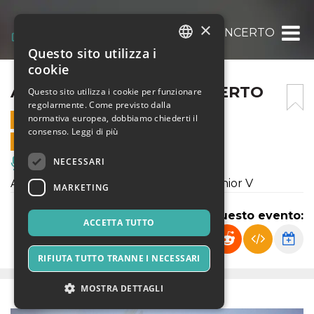
×
ALESSIO BONDI’ IN CONCERTO
Questo sito utilizza i
ITALIAN
cookie
ENGLISH
ALESSIO BONDI’ IN CONCERTO
Questo sito utilizza i cookie per funzionare
regolarmente. Come previsto dalla
SPANISH
normativa europea, dobbiamo chiederti il
13 NOVEMBRE 2021 - 20:30
consenso.
Leggi di più
VENDITE ONLINE TERMINATE
NECESSARI
Musica, Eventi Live, Club
Alessio Bondi' in concerto, opening Junior V
MARKETING
Condividi questo evento:
ACCETTA TUTTO
RIFIUTA TUTTO TRANNE I NECESSARI
MOSTRA DETTAGLI