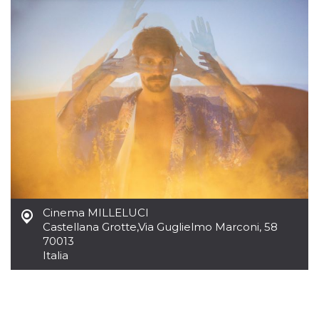
Necessari
Marketing
I cookie strettamente necessari o tecnici sono
indispensabili al funzionamento del sito. I
servizi qui presenti non potranno funzionare
senza.
Provider /
Nome
Scadenza
Descrizione
Dominio
cf_clearance
1 anno
Clearance
Cloudflare,
Cookie from
Inc.
CloudFlare
.oooh.events
stores the proof
of challenge
passed. It is
used to no
longer issue a
Cinema MILLELUCI
captcha or
Castellana Grotte
,
Via Guglielmo Marconi, 58
jschallenge
challenge if
70013
present. It is
Italia
required to
reach origin
server.
wordpress_test_cookie
Sessione
Cookie di
Automattic
Wordpress,
Inc.
verifica che il