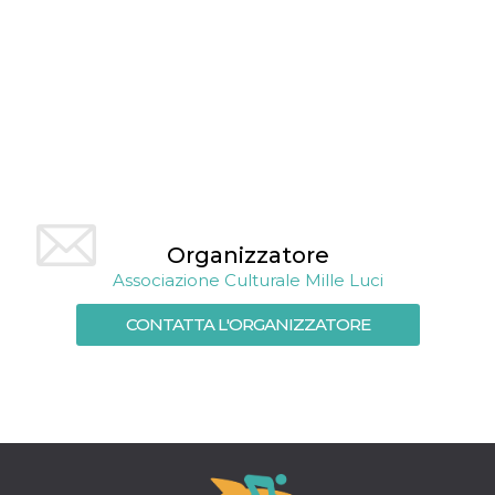
.oooh.events
browser accetti i
cookie.
PHPSESSID
Sessione
Cookie
PHP.net
generato da
oooh.events
applicazioni
basate sul
linguaggio PHP.
Si tratta di un
identificatore
generico
utilizzato per
mantenere le
variabili di
sessione utente.
Normalmente è
Organizzatore
un numero
Associazione Culturale Mille Luci
generato in
modo casuale, il
modo in cui
CONTATTA L'ORGANIZZATORE
viene utilizzato
può essere
specifico per il
sito, ma un
buon esempio è
mantenere uno
stato di accesso
per un utente
tra le pagine.
m
1 anno 1
Questo cookie
Stripe