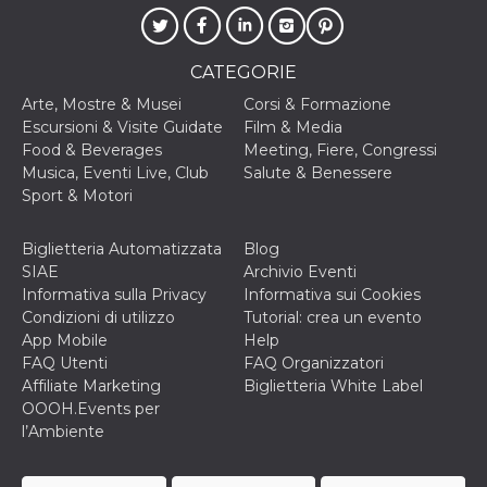
cookie viene
anche trami
piace e altri
pulsanti e t
CATEGORIE
Facebook
posizionati 
Arte, Mostre & Musei
Corsi & Formazione
molti siti W
diversi.
Escursioni & Visite Guidate
Film & Media
Food & Beverages
Meeting, Fiere, Congressi
dpr
.facebook.com
1
permette di
settimana
controllare 
Musica, Eventi Live, Club
Salute & Benessere
funzione “S
Sport & Motori
su Facebook
pulsante “M
piace”, rac
le impostaz
Biglietteria Automatizzata
Blog
della lingua
SIAE
Archivio Eventi
permettono
condividere
Informativa sulla Privacy
Informativa sui Cookies
pagina.
Condizioni di utilizzo
Tutorial: crea un evento
fr
3 mesi
Contiene la
Meta
App Mobile
Help
combinazio
Platform Inc.
FAQ Utenti
FAQ Organizzatori
ID univoco 
.facebook.com
browser e
Affiliate Marketing
Biglietteria White Label
dell'utente,
OOOH.Events per
utilizzata pe
pubblicità m
l’Ambiente
oo
5 anni
consente
Meta
all'utente di
Platform Inc.