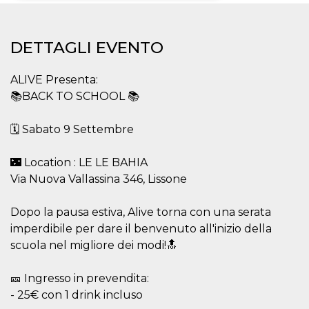
Necessari
Marketing
DETTAGLI EVENTO
I cookie strettamente necessari o tecnici sono
indispensabili al funzionamento del sito. I
servizi qui presenti non potranno funzionare
ALIVE Presenta:
senza.
📚BACK TO SCHOOL 📚
Provider /
Nome
Scadenza
Descrizione
Dominio
🗓️ Sabato 9 Settembre
cf_clearance
1 anno
Clearance
Cloudflare,
Cookie from
Inc.
CloudFlare
.oooh.events
🌃 Location : LE LE BAHIA
stores the proof
of challenge
Via Nuova Vallassina 346, Lissone
passed. It is
used to no
longer issue a
Dopo la pausa estiva, Alive torna con una serata
captcha or
jschallenge
imperdibile per dare il benvenuto all'inizio della
challenge if
present. It is
scuola nel migliore dei modi!🔝
required to
reach origin
server.
🎫 Ingresso in prevendita:
wordpress_test_cookie
Sessione
Cookie di
Automattic
- 25€ con 1 drink incluso
Wordpress,
Inc.
verifica che il