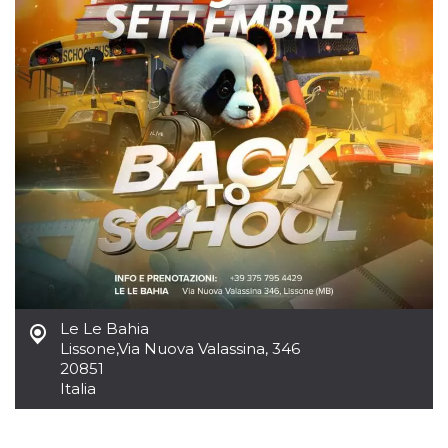
mese
viene
m.stripe.com
generalmente
utilizzato per le
prestazioni e
l'ottimizzazione
dei servizi di
elaborazione
dei pagamenti,
facilitando la
memorizzazione
dei contenuti
sul browser per
rendere le
pagine più
veloci.
CookieScriptConsent
4
Questo cookie
CookieScript
settimane
viene utilizzato
oooh.events
2 giorni
dal servizio
Cookie-
Script.com per
ricordare le
preferenze di
consenso sui
Le Le Bahia
cookie dei
Lissone
,
Via Nuova Valassina, 346
visitatori. È
necessario che il
20851
banner dei
Italia
cookie di
Cookie-
Script.com
funzioni