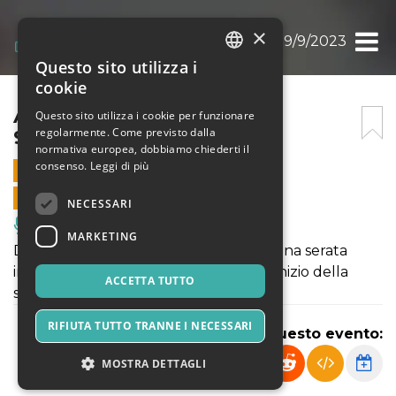
×
ALIVE BACK TO SCHOOL 9/9/2023
Questo sito utilizza i
ITALIAN
cookie
ENGLISH
ALIVE BACK TO SCHOOL
Questo sito utilizza i cookie per funzionare
regolarmente. Come previsto dalla
9/9/2023
SPANISH
normativa europea, dobbiamo chiederti il
consenso.
Leggi di più
9 SETTEMBRE 2023 - 20:45
VENDITE ONLINE TERMINATE
NECESSARI
Musica, Eventi Live, Club
MARKETING
Dopo la pausa estiva, Alive torna con una serata
imperdibile per dare il benvenuto all'inizio della
ACCETTA TUTTO
scuola nel migliore dei modi!🔝
RIFIUTA TUTTO TRANNE I NECESSARI
Condividi questo evento:
MOSTRA DETTAGLI