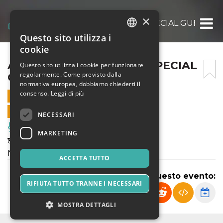
×
ALIVE SCHOOL PARTY – SPECIAL GUEST NEZ
Questo sito utilizza i
ITALIAN
cookie
ENGLISH
ALIVE SCHOOL PARTY – SPECIAL
Questo sito utilizza i cookie per funzionare
regolarmente. Come previsto dalla
GUEST NEZA – 7/12/25
SPANISH
normativa europea, dobbiamo chiederti il
consenso.
Leggi di più
7 DICEMBRE 2025 - 20:30
VENDITE ONLINE TERMINATE
NECESSARI
Musica, Eventi Live, Club
MARKETING
🐼ALIVE Presenta:
NEZA 😍🎤
ACCETTA TUTTO
Condividi questo evento:
RIFIUTA TUTTO TRANNE I NECESSARI
MOSTRA DETTAGLI