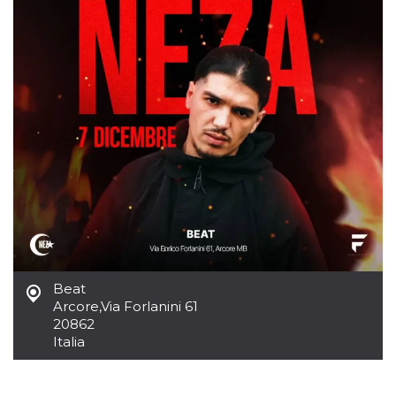
mese
viene
m.stripe.com
generalmente
utilizzato per le
prestazioni e
l'ottimizzazione
dei servizi di
elaborazione
dei pagamenti,
facilitando la
memorizzazione
dei contenuti
sul browser per
rendere le
pagine più
veloci.
CookieScriptConsent
4
Questo cookie
CookieScript
settimane
viene utilizzato
oooh.events
2 giorni
dal servizio
Cookie-
Script.com per
ricordare le
preferenze di
Beat
consenso sui
cookie dei
Arcore
,
Via Forlanini 61
visitatori. È
20862
necessario che il
banner dei
Italia
cookie di
Cookie-
Script.com
funzioni