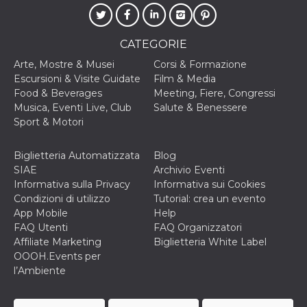
cookie viene
anche trami
piace e altri
pulsanti e t
CATEGORIE
Facebook
posizionati 
Arte, Mostre & Musei
Corsi & Formazione
molti siti W
diversi.
Escursioni & Visite Guidate
Film & Media
Food & Beverages
Meeting, Fiere, Congressi
dpr
.facebook.com
1
permette di
settimana
controllare 
Musica, Eventi Live, Club
Salute & Benessere
funzione “S
Sport & Motori
su Facebook
pulsante “M
piace”, rac
le impostaz
Biglietteria Automatizzata
Blog
della lingua
SIAE
Archivio Eventi
permettono
condividere
Informativa sulla Privacy
Informativa sui Cookies
pagina.
Condizioni di utilizzo
Tutorial: crea un evento
fr
3 mesi
Contiene la
Meta
App Mobile
Help
combinazio
Platform Inc.
FAQ Utenti
FAQ Organizzatori
ID univoco 
.facebook.com
browser e
Affiliate Marketing
Biglietteria White Label
dell'utente,
OOOH.Events per
utilizzata pe
pubblicità m
l’Ambiente
oo
5 anni
consente
Meta
all'utente di
Platform Inc.