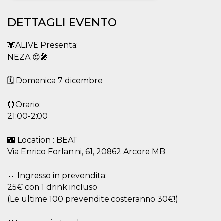
Necessari
Marketing
DETTAGLI EVENTO
I cookie strettamente necessari o tecnici sono
indispensabili al funzionamento del sito. I
🐼ALIVE Presenta:
servizi qui presenti non potranno funzionare
NEZA 😍🎤
senza.
Provider /
Nome
Scadenza
Descrizione
🗓️ Domenica 7 dicembre
Dominio
cf_clearance
1 anno
Clearance
Cloudflare,
Cookie from
⏰Orario:
Inc.
CloudFlare
.oooh.events
21:00-2:00
stores the proof
of challenge
passed. It is
used to no
🌃 Location : BEAT
longer issue a
Via Enrico Forlanini, 61, 20862 Arcore MB
captcha or
jschallenge
challenge if
present. It is
🎫 Ingresso in prevendita:
required to
reach origin
25€ con 1 drink incluso
server.
(Le ultime 100 prevendite costeranno 30€!)
wordpress_test_cookie
Sessione
Cookie di
Automattic
Wordpress,
Inc.
verifica che il