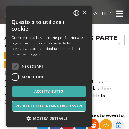
×
ALIVE SUMMER IS COMING PARTE 2 9/6/20
Questo sito utilizza i
ITALIAN
cookie
ENGLISH
ALIVE SUMMER IS COMING PARTE
Questo sito utilizza i cookie per funzionare
regolarmente. Come previsto dalla
2 9/6/2023
SPANISH
normativa europea, dobbiamo chiederti il
consenso.
Leggi di più
9 GIUGNO 2023 - 20:45
VENDITE ONLINE TERMINATE
NECESSARI
Musica, Eventi Live, Club
MARKETING
Alive, dopo il successo della prima serata, per
festeggiare al meglio la fine della scuola e l’inizio
ACCETTA TUTTO
delle vacanze estive vi propone SUMMER IS
COMING PARTE 2!
RIFIUTA TUTTO TRANNE I NECESSARI
Condividi questo evento:
MOSTRA DETTAGLI