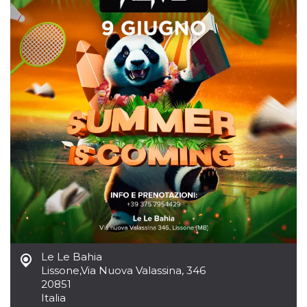
mese
viene
m.stripe.com
generalmente
utilizzato per le
prestazioni e
l'ottimizzazione
dei servizi di
elaborazione
dei pagamenti,
facilitando la
memorizzazione
dei contenuti
sul browser per
rendere le
pagine più
veloci.
CookieScriptConsent
4
Questo cookie
CookieScript
settimane
viene utilizzato
oooh.events
2 giorni
dal servizio
Cookie-
Script.com per
ricordare le
preferenze di
consenso sui
cookie dei
visitatori. È
necessario che il
Le Le Bahia
banner dei
Lissone
,
Via Nuova Valassina, 346
cookie di
Cookie-
20851
Script.com
Italia
funzioni