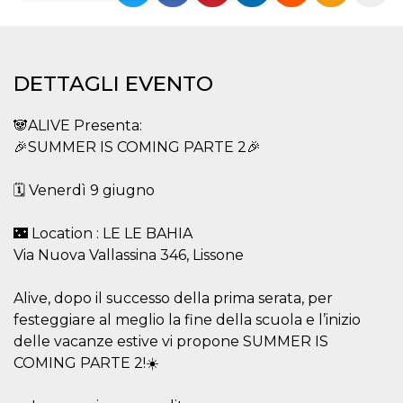
Necessari
Marketing
I cookie strettamente necessari o tecnici sono
DETTAGLI EVENTO
indispensabili al funzionamento del sito. I
servizi qui presenti non potranno funzionare
senza.
🐼ALIVE Presenta:
Provider /
Nome
Scadenza
Descrizione
🎉SUMMER IS COMING PARTE 2🎉
Dominio
cf_clearance
1 anno
Clearance
Cloudflare,
Cookie from
🗓️ Venerdì 9 giugno
Inc.
CloudFlare
.oooh.events
stores the proof
of challenge
🌃 Location : LE LE BAHIA
passed. It is
used to no
Via Nuova Vallassina 346, Lissone
longer issue a
captcha or
jschallenge
Alive, dopo il successo della prima serata, per
challenge if
present. It is
festeggiare al meglio la fine della scuola e l’inizio
required to
reach origin
delle vacanze estive vi propone SUMMER IS
server.
COMING PARTE 2!☀️
wordpress_test_cookie
Sessione
Cookie di
Automattic
Wordpress,
Inc.
verifica che il