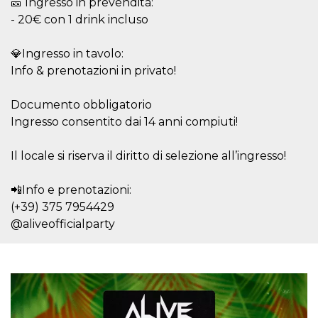
🎫 Ingresso in prevendita:
.oooh.events
browser accetti i
- 20€ con 1 drink incluso
cookie.
PHPSESSID
Sessione
Cookie
PHP.net
generato da
oooh.events
💎Ingresso in tavolo:
applicazioni
Info & prenotazioni in privato!
basate sul
linguaggio PHP.
Si tratta di un
identificatore
Documento obbligatorio
generico
utilizzato per
Ingresso consentito dai 14 anni compiuti!
mantenere le
variabili di
sessione utente.
Il locale si riserva il diritto di selezione all’ingresso!
Normalmente è
un numero
generato in
📲Info e prenotazioni:
modo casuale, il
modo in cui
(+39) 375 7954429
viene utilizzato
può essere
@aliveofficialparty
specifico per il
sito, ma un
buon esempio è
mantenere uno
stato di accesso
per un utente
tra le pagine.
m
1 anno 1
Questo cookie
Stripe