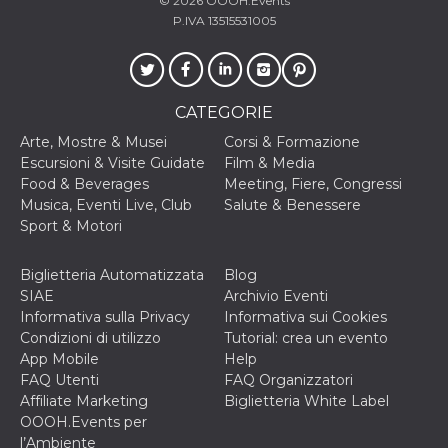
© 2026
OOOH.Events
cookie viene
P.IVA 13515531005
anche trami
piace e altri
pulsanti e t
Facebook
posizionati 
molti siti W
diversi.
CATEGORIE
dpr
.facebook.com
1
permette di
Arte, Mostre & Musei
Corsi & Formazione
settimana
controllare 
Escursioni & Visite Guidate
Film & Media
funzione “S
su Facebook
Food & Beverages
Meeting, Fiere, Congressi
pulsante “M
Musica, Eventi Live, Club
Salute & Benessere
piace”, rac
le impostaz
Sport & Motori
della lingua
permettono
condividere
Biglietteria Automatizzata
Blog
pagina.
SIAE
Archivio Eventi
fr
3 mesi
Contiene la
Meta
Informativa sulla Privacy
Informativa sui Cookies
combinazio
Platform Inc.
ID univoco 
Condizioni di utilizzo
Tutorial: crea un evento
.facebook.com
browser e
App Mobile
Help
dell'utente,
utilizzata pe
FAQ Utenti
FAQ Organizzatori
pubblicità m
Affiliate Marketing
Biglietteria White Label
oo
5 anni
consente
OOOH.Events per
Meta
all'utente di
Platform Inc.
l’Ambiente