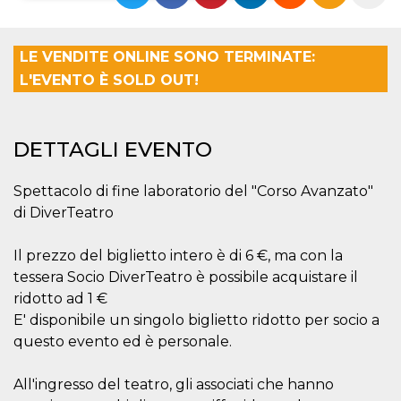
Necessari
Marketing
LE VENDITE ONLINE SONO TERMINATE:
I cookie strettamente necessari o tecnici sono
L'EVENTO È SOLD OUT!
indispensabili al funzionamento del sito. I
servizi qui presenti non potranno funzionare
senza.
Provider /
Nome
Scadenza
Descrizione
DETTAGLI EVENTO
Dominio
cf_clearance
1 anno
Clearance
Cloudflare,
Cookie from
Inc.
Spettacolo di fine laboratorio del "Corso Avanzato"
CloudFlare
.oooh.events
di DiverTeatro
stores the proof
of challenge
passed. It is
used to no
Il prezzo del biglietto intero è di 6 €, ma con la
longer issue a
captcha or
tessera Socio DiverTeatro è possibile acquistare il
jschallenge
ridotto ad 1 €
challenge if
present. It is
E' disponibile un singolo biglietto ridotto per socio a
required to
reach origin
questo evento ed è personale.
server.
wordpress_test_cookie
Sessione
Cookie di
Automattic
All'ingresso del teatro, gli associati che hanno
Wordpress,
Inc.
verifica che il