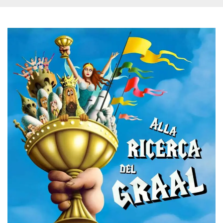
mese
viene
m.stripe.com
generalmente
utilizzato per le
prestazioni e
l'ottimizzazione
dei servizi di
elaborazione
dei pagamenti,
facilitando la
memorizzazione
dei contenuti
sul browser per
rendere le
pagine più
veloci.
CookieScriptConsent
4
Questo cookie
CookieScript
settimane
viene utilizzato
oooh.events
2 giorni
dal servizio
Cookie-
Script.com per
ricordare le
preferenze di
consenso sui
cookie dei
visitatori. È
necessario che il
banner dei
cookie di
Cookie-
Script.com
funzioni