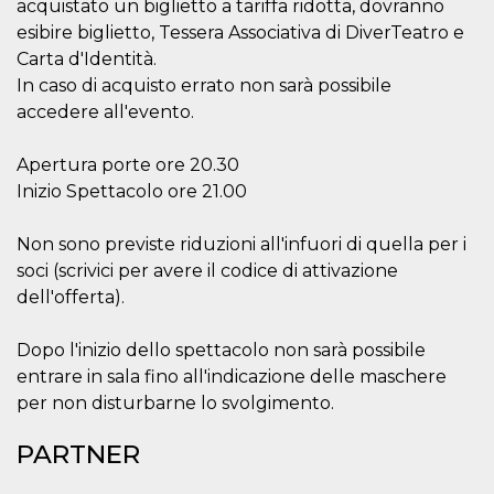
.oooh.events
acquistato un biglietto a tariffa ridotta, dovranno
browser accetti i
esibire biglietto, Tessera Associativa di DiverTeatro e
cookie.
Carta d'Identità.
PHPSESSID
Sessione
Cookie
PHP.net
generato da
oooh.events
In caso di acquisto errato non sarà possibile
applicazioni
basate sul
accedere all'evento.
linguaggio PHP.
Si tratta di un
identificatore
Apertura porte ore 20.30
generico
utilizzato per
Inizio Spettacolo ore 21.00
mantenere le
variabili di
sessione utente.
Non sono previste riduzioni all'infuori di quella per i
Normalmente è
un numero
soci (scrivici per avere il codice di attivazione
generato in
modo casuale, il
dell'offerta).
modo in cui
viene utilizzato
può essere
Dopo l'inizio dello spettacolo non sarà possibile
specifico per il
sito, ma un
entrare in sala fino all'indicazione delle maschere
buon esempio è
per non disturbarne lo svolgimento.
mantenere uno
stato di accesso
per un utente
PARTNER
tra le pagine.
m
1 anno 1
Questo cookie
Stripe