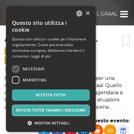
×
ALLA RICERCA DEL GRAAL
Questo sito utilizza i
ITALIAN
cookie
ENGLISH
ALLA RICERCA DEL GRAAL
Questo sito utilizza i cookie per funzionare
regolarmente. Come previsto dalla
SPANISH
normativa europea, dobbiamo chiederti il
22 MAGGIO 2026 - 21:00
consenso.
Leggi di più
VENDITE ONLINE TERMINATE
NECESSARI
Musica, Eventi Live, Club
Re Artù raduna i suoi valorosi cavalieri per una
MARKETING
missione epica alla ricerca del Santo Graal. Quello
che dovrebbe essere un’avventura leggendaria si
ACCETTA TUTTO
trasforma in un vorticoso susseguirsi di situazioni
assurde, incontri improbabili e colpi di scena...
RIFIUTA TUTTO TRANNE I NECESSARI
Condividi questo evento:
MOSTRA DETTAGLI