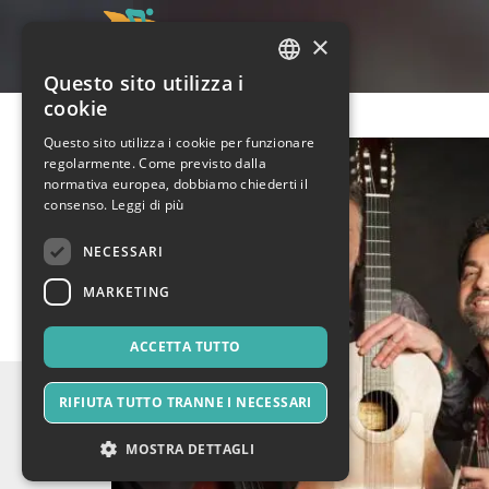
×
Questo sito utilizza i
ITALIAN
cookie
ENGLISH
Questo sito utilizza i cookie per funzionare
regolarmente. Come previsto dalla
SPANISH
normativa europea, dobbiamo chiederti il
consenso.
Leggi di più
NECESSARI
MARKETING
ACCETTA TUTTO
RIFIUTA TUTTO TRANNE I NECESSARI
MOSTRA DETTAGLI