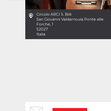
Necessari
Marketing
Circolo ARCI S. Billi
I cookie strettamente necessari o tecnici sono
San Giovanni Valdarno
,
via Ponte alle
indispensabili al funzionamento del sito. I
Forche, 1
servizi qui presenti non potranno funzionare
52027
senza.
Italia
Provider /
Nome
Scadenza
Descrizione
Dominio
cf_clearance
1 anno
Clearance
Cloudflare,
Cookie from
Inc.
CloudFlare
.oooh.events
stores the proof
of challenge
passed. It is
used to no
longer issue a
captcha or
jschallenge
challenge if
present. It is
required to
reach origin
server.
wordpress_test_cookie
Sessione
Cookie di
Automattic
Wordpress,
Inc.
verifica che il