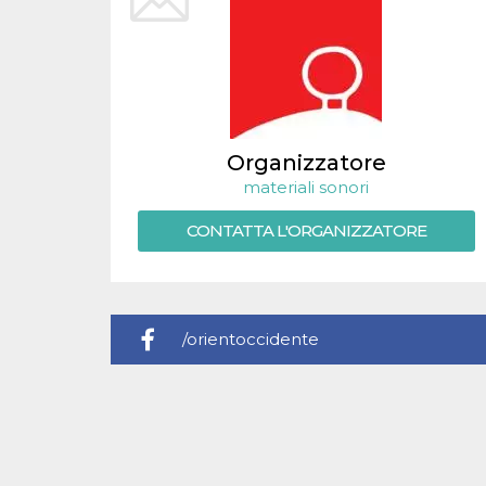
.oooh.events
browser accetti i
cookie.
PHPSESSID
Sessione
Cookie
PHP.net
generato da
oooh.events
applicazioni
basate sul
linguaggio PHP.
Si tratta di un
identificatore
Organizzatore
generico
utilizzato per
materiali sonori
mantenere le
variabili di
CONTATTA L'ORGANIZZATORE
sessione utente.
Normalmente è
un numero
generato in
modo casuale, il
modo in cui
viene utilizzato
può essere
/orientoccidente
specifico per il
sito, ma un
buon esempio è
mantenere uno
stato di accesso
per un utente
tra le pagine.
m
1 anno 1
Questo cookie
Stripe