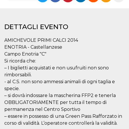
Necessari
Marketing
I cookie strettamente necessari o tecnici sono
DETTAGLI EVENTO
indispensabili al funzionamento del sito. I
servizi qui presenti non potranno funzionare
senza.
AMICHEVOLE PRIMI CALCI 2014
Provider /
Nome
Scadenza
Descrizione
ENOTRIA - Castellanzese
Dominio
Campo Enotria "C"
cf_clearance
1 anno
Clearance
Cloudflare,
Cookie from
Si ricorda che:
Inc.
CloudFlare
.oooh.events
– I biglietti acquistati e non usufruiti non sono
stores the proof
of challenge
rimborsabili.
passed. It is
used to no
- al C.S. non sono ammessi animali di ogni taglia e
longer issue a
specie.
captcha or
jschallenge
– si dovrà indossare la mascherina FFP2 e tenerla
challenge if
present. It is
OBBLIGATORIAMENTE per tutta il tempo di
required to
reach origin
permanenza nel Centro Sportivo
server.
– essere in possesso di una Green Pass Rafforzato in
wordpress_test_cookie
Sessione
Cookie di
Automattic
corso di validità. L’operatore controllerà la validità.
Wordpress,
Inc.
verifica che il