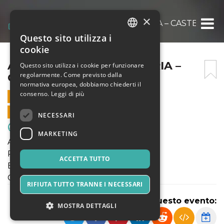
×
AMICHEVOLE 2014 ENOTRIA – CASTELLAN
Questo sito utilizza i
ITALIAN
cookie
ENGLISH
AMICHEVOLE 2014 ENOTRIA –
Questo sito utilizza i cookie per funzionare
regolarmente. Come previsto dalla
CASTELLANZESE
SPANISH
normativa europea, dobbiamo chiederti il
consenso.
Leggi di più
20 MARZO 2022 - 10:30
VENDITE ONLINE TERMINATE
NECESSARI
Sport & Motori
MARKETING
Amichevole
Primi Calci 2014
ACCETTA TUTTO
ENOTRIA - Castellanzese
Campo Enotria "C"
RIFIUTA TUTTO TRANNE I NECESSARI
Condividi questo evento:
MOSTRA DETTAGLI