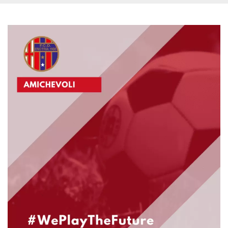
.oooh.events
browser accetti i
cookie.
PHPSESSID
Sessione
Cookie
PHP.net
generato da
oooh.events
applicazioni
basate sul
linguaggio PHP.
Si tratta di un
identificatore
generico
utilizzato per
mantenere le
variabili di
sessione utente.
Normalmente è
un numero
generato in
modo casuale, il
modo in cui
viene utilizzato
può essere
specifico per il
sito, ma un
buon esempio è
mantenere uno
stato di accesso
per un utente
tra le pagine.
m
1 anno 1
Questo cookie
Stripe