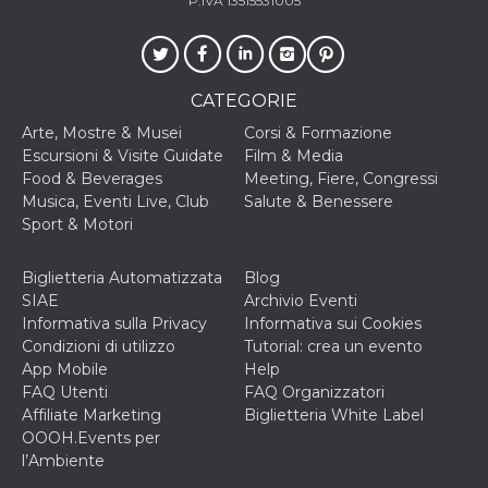
P.IVA 13515531005
o persistent
30 giorni
datr
2 anni
Questo coo
Meta
identifica il
Platform Inc.
browser che
.facebook.com
CATEGORIE
connette a
Facebook. 
Arte, Mostre & Musei
Corsi & Formazione
direttament
legato alla 
Escursioni & Visite Guidate
Film & Media
Facebook
Food & Beverages
Meeting, Fiere, Congressi
dell'utente.
Facebook s
Musica, Eventi Live, Club
Salute & Benessere
che viene
Sport & Motori
utilizzato p
aiutare con 
sicurezza e a
di accesso
Biglietteria Automatizzata
Blog
sospette, in
SIAE
Archivio Eventi
particolare p
rilevamento
Informativa sulla Privacy
Informativa sui Cookies
bot che ten
Condizioni di utilizzo
Tutorial: crea un evento
di accedere 
servizio. F
App Mobile
Help
afferma anc
FAQ Utenti
FAQ Organizzatori
il profilo
comportame
Affiliate Marketing
Biglietteria White Label
associato a
OOOH.Events per
ciascun coo
datr viene
l’Ambiente
eliminato d
giorni. Que