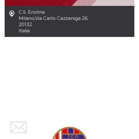
mese
viene
m.stripe.com
generalmente
utilizzato per le
C.S. Enotria
prestazioni e
Milano
,
Via Carlo Cazzaniga 26
l'ottimizzazione
dei servizi di
20132
elaborazione
Italia
dei pagamenti,
facilitando la
memorizzazione
dei contenuti
sul browser per
rendere le
pagine più
veloci.
CookieScriptConsent
4
Questo cookie
CookieScript
settimane
viene utilizzato
oooh.events
2 giorni
dal servizio
Cookie-
Script.com per
ricordare le
preferenze di
consenso sui
cookie dei
visitatori. È
necessario che il
banner dei
cookie di
Cookie-
Script.com
funzioni