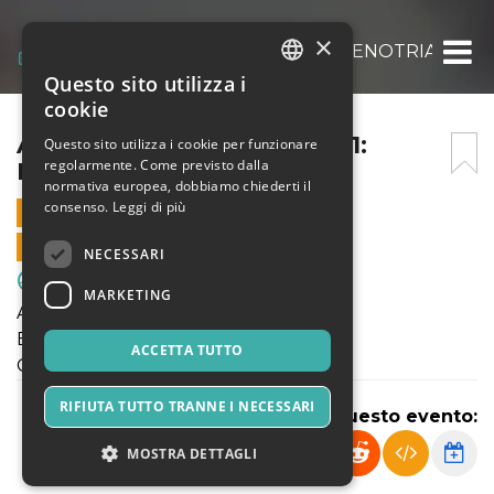
×
AMICHEVOLE PULCINI 2011: ENOTRIA – SC 
Questo sito utilizza i
ITALIAN
cookie
ENGLISH
AMICHEVOLE PULCINI 2011:
Questo sito utilizza i cookie per funzionare
regolarmente. Come previsto dalla
ENOTRIA – SC UNITED
SPANISH
normativa europea, dobbiamo chiederti il
consenso.
Leggi di più
12 FEBBRAIO 2022 - 13:45
VENDITE ONLINE TERMINATE
NECESSARI
Sport & Motori
MARKETING
Amichevole Pulcini 2011
ENOTRIA - SC UNITED
ACCETTA TUTTO
Campo Enotria "C"
RIFIUTA TUTTO TRANNE I NECESSARI
Condividi questo evento:
MOSTRA DETTAGLI