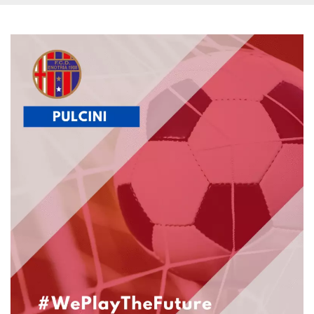
.oooh.events
browser accetti i
cookie.
PHPSESSID
Sessione
Cookie
PHP.net
generato da
oooh.events
applicazioni
basate sul
linguaggio PHP.
Si tratta di un
identificatore
generico
utilizzato per
mantenere le
variabili di
sessione utente.
Normalmente è
un numero
generato in
modo casuale, il
modo in cui
viene utilizzato
può essere
specifico per il
sito, ma un
buon esempio è
mantenere uno
stato di accesso
per un utente
tra le pagine.
m
1 anno 1
Questo cookie
Stripe