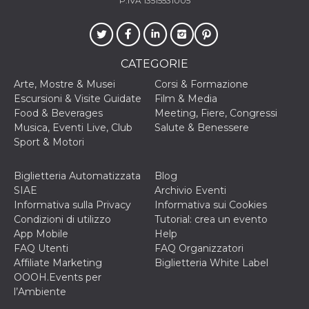
P.IVA 13515531005
o persistent
30 giorni
datr
2 anni
Questo coo
Meta
identifica il
Platform Inc.
browser che
.facebook.com
CATEGORIE
connette a
Facebook. 
Arte, Mostre & Musei
Corsi & Formazione
direttament
legato alla 
Escursioni & Visite Guidate
Film & Media
Facebook
Food & Beverages
Meeting, Fiere, Congressi
dell'utente.
Facebook s
Musica, Eventi Live, Club
Salute & Benessere
che viene
Sport & Motori
utilizzato p
aiutare con 
sicurezza e a
di accesso
Biglietteria Automatizzata
Blog
sospette, in
SIAE
Archivio Eventi
particolare p
rilevamento
Informativa sulla Privacy
Informativa sui Cookies
bot che ten
Condizioni di utilizzo
Tutorial: crea un evento
di accedere 
servizio. F
App Mobile
Help
afferma anc
FAQ Utenti
FAQ Organizzatori
il profilo
comportame
Affiliate Marketing
Biglietteria White Label
associato a
OOOH.Events per
ciascun coo
datr viene
l’Ambiente
eliminato d
giorni. Que