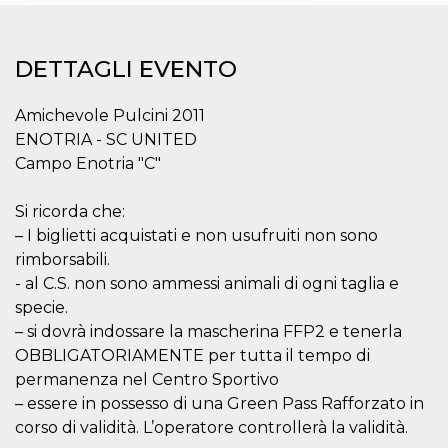
Necessari
Marketing
DETTAGLI EVENTO
I cookie strettamente necessari o tecnici sono
indispensabili al funzionamento del sito. I
servizi qui presenti non potranno funzionare
Amichevole Pulcini 2011
senza.
ENOTRIA - SC UNITED
Provider /
Nome
Scadenza
Descrizione
Campo Enotria "C"
Dominio
cf_clearance
1 anno
Clearance
Cloudflare,
Cookie from
Si ricorda che:
Inc.
CloudFlare
.oooh.events
– I biglietti acquistati e non usufruiti non sono
stores the proof
of challenge
rimborsabili.
passed. It is
used to no
- al C.S. non sono ammessi animali di ogni taglia e
longer issue a
specie.
captcha or
jschallenge
– si dovrà indossare la mascherina FFP2 e tenerla
challenge if
present. It is
OBBLIGATORIAMENTE per tutta il tempo di
required to
reach origin
permanenza nel Centro Sportivo
server.
– essere in possesso di una Green Pass Rafforzato in
wordpress_test_cookie
Sessione
Cookie di
Automattic
corso di validità. L’operatore controllerà la validità.
Wordpress,
Inc.
verifica che il