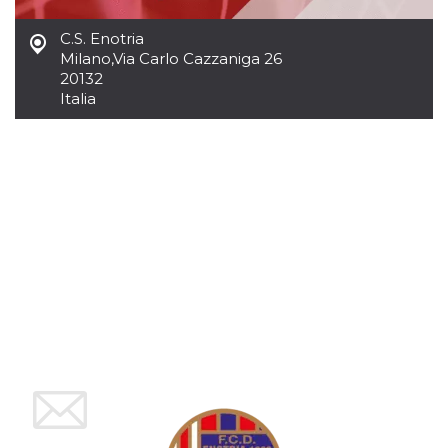
mese
viene
m.stripe.com
generalmente
utilizzato per le
C.S. Enotria
prestazioni e
Milano
,
Via Carlo Cazzaniga 26
l'ottimizzazione
dei servizi di
20132
elaborazione
Italia
dei pagamenti,
facilitando la
memorizzazione
dei contenuti
sul browser per
rendere le
pagine più
veloci.
CookieScriptConsent
4
Questo cookie
CookieScript
settimane
viene utilizzato
oooh.events
2 giorni
dal servizio
Cookie-
Script.com per
ricordare le
preferenze di
consenso sui
cookie dei
visitatori. È
necessario che il
banner dei
cookie di
Cookie-
Script.com
funzioni