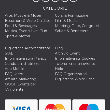
correttamente.
CATEGORIE
Storage declaration
Arte, Mostre & Musei
Corsi & Formazione
Storage
Nome
Descrizione
Escursioni & Visite Guidate
Film & Media
type
Food & Beverages
Meeting, Fiere, Congressi
fbssls_314278995690155
Session
Musica, Eventi Live, Club
Salute & Benessere
storage
Sport & Motori
wpEmojiSettingsSupports
Session
storage
Biglietteria Automatizzata
Blog
cn_uc__
Local
storage
SIAE
Archivio Eventi
Informativa sulla Privacy
Informativa sui Cookies
Condizioni di utilizzo
Tutorial: crea un evento
App Mobile
Help
FAQ Utenti
FAQ Organizzatori
Affiliate Marketing
Biglietteria White Label
OOOH.Events per
l’Ambiente
Provider /
Nome
Scadenza
Descrizione
Dominio
c_user
4
Cookie di a
Meta
settimane
utente. Può
Platform Inc.
2 giorni
essere di se
.facebook.com