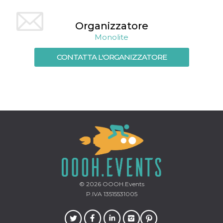
mese
viene
m.stripe.com
generalmente
utilizzato per le
prestazioni e
Organizzatore
l'ottimizzazione
dei servizi di
Monolite
elaborazione
dei pagamenti,
CONTATTA L'ORGANIZZATORE
facilitando la
memorizzazione
dei contenuti
sul browser per
rendere le
pagine più
veloci.
CookieScriptConsent
4
Questo cookie
CookieScript
settimane
viene utilizzato
oooh.events
2 giorni
dal servizio
Cookie-
Script.com per
ricordare le
preferenze di
consenso sui
cookie dei
visitatori. È
necessario che il
© 2026
OOOH.Events
banner dei
P.IVA 13515531005
cookie di
Cookie-
Script.com
funzioni