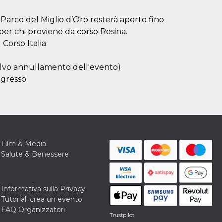
l Parco del Miglio d’Oro resterà aperto fino
 per chi proviene da corso Resina.
Corso Italia
(salvo annullamento dell'evento)
ingresso
Film & Media
Salute & Benessere
Informativa sulla Privacy
Tutorial: crea un evento
FAQ Organizzatori
Trustpilot