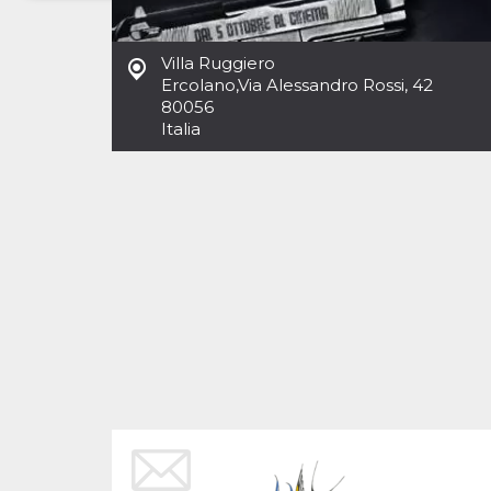
Necessari
Marketing
Villa Ruggiero
I cookie strettamente necessari o tecnici sono
Ercolano
,
Via Alessandro Rossi, 42
indispensabili al funzionamento del sito. I
80056
servizi qui presenti non potranno funzionare
Italia
senza.
Provider /
Nome
Scadenza
Descrizione
Dominio
cf_clearance
1 anno
Clearance
Cloudflare,
Cookie from
Inc.
CloudFlare
.oooh.events
stores the proof
of challenge
passed. It is
used to no
longer issue a
captcha or
jschallenge
challenge if
present. It is
required to
reach origin
server.
wordpress_test_cookie
Sessione
Cookie di
Automattic
Wordpress,
Inc.
verifica che il