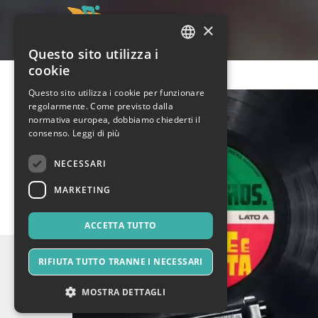
×
Questo sito utilizza i
ITALIAN
cookie
ENGLISH
Questo sito utilizza i cookie per funzionare
regolarmente. Come previsto dalla
SPANISH
normativa europea, dobbiamo chiederti il
consenso.
Leggi di più
NECESSARI
MARKETING
ACCETTA TUTTO
RIFIUTA TUTTO TRANNE I NECESSARI
MOSTRA DETTAGLI