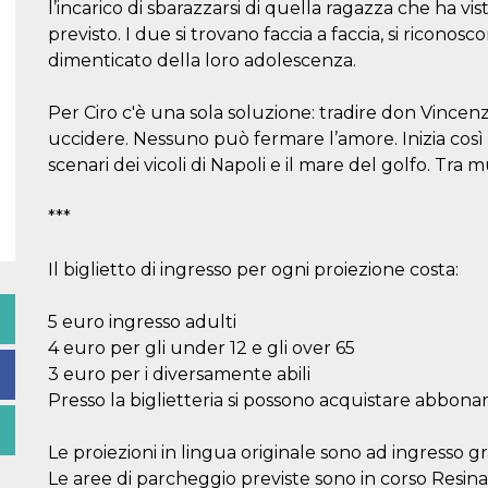
l’incarico di sbarazzarsi di quella ragazza che ha 
previsto. I due si trovano faccia a faccia, si riconosc
dimenticato della loro adolescenza.
Per Ciro c'è una sola soluzione: tradire don Vincen
uccidere. Nessuno può fermare l’amore. Inizia così 
scenari dei vicoli di Napoli e il mare del golfo. Tra 
***
Il biglietto di ingresso per ogni proiezione costa:
5 euro ingresso adulti
4 euro per gli under 12 e gli over 65
3 euro per i diversamente abili
Presso la biglietteria si possono acquistare abbona
Le proiezioni in lingua originale sono ad ingresso gr
Le aree di parcheggio previste sono in corso Resina 