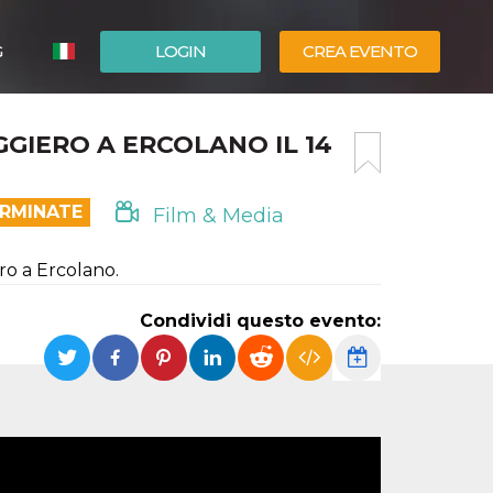
G
LOGIN
CREA EVENTO
ESPAÑOL
GIERO A ERCOLANO IL 14
ENGLISH
ERMINATE
Film & Media
ero a Ercolano.
Condividi questo evento: