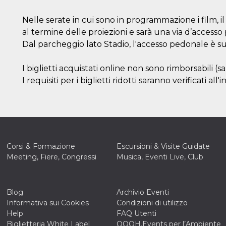
Nelle serate in cui sono in programmazione i film, i
al termine delle proiezioni e sarà una via d’accesso
Dal parcheggio lato Stadio, l'accesso pedonale è su 
I biglietti acquistati online non sono rimborsabili 
I requisiti per i biglietti ridotti saranno verificati all'
Corsi & Formazione
Escursioni & Visite Guidate
Meeting, Fiere, Congressi
Musica, Eventi Live, Club
Blog
Archivio Eventi
Informativa sui Cookies
Condizioni di utilizzo
Help
FAQ Utenti
Biglietteria White Label
OOOH.Events per l’Ambiente