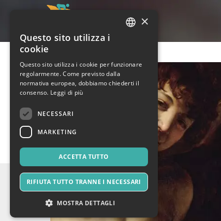
×
Questo sito utilizza i
ITALIAN
cookie
ENGLISH
Questo sito utilizza i cookie per funzionare
regolarmente. Come previsto dalla
SPANISH
normativa europea, dobbiamo chiederti il
consenso.
Leggi di più
NECESSARI
MARKETING
ACCETTA TUTTO
RIFIUTA TUTTO TRANNE I NECESSARI
MOSTRA DETTAGLI