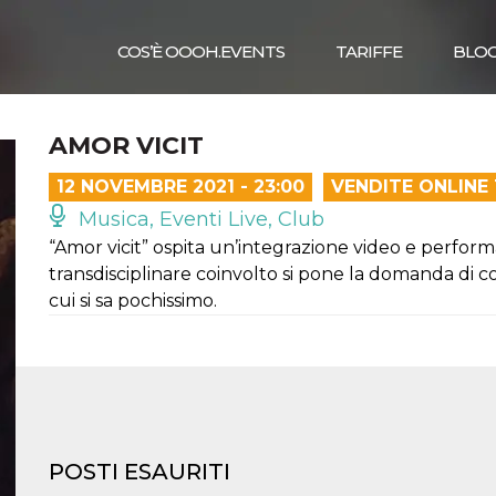
COS’È OOOH.EVENTS
TARIFFE
BLO
AMOR VICIT
12 NOVEMBRE 2021 - 23:00
VENDITE ONLINE
Musica, Eventi Live, Club
“Amor vicit” ospita un’integrazione video e performanc
transdisciplinare coinvolto si pone la domanda di 
cui si sa pochissimo.
POSTI ESAURITI