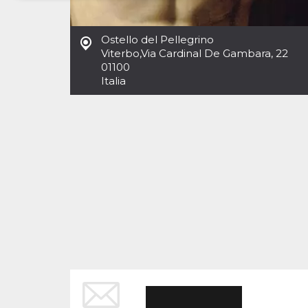
Necessari
Marketing
Ostello del Pellegrino
I cookie strettamente necessari o tecnici sono
Viterbo
,
Via Cardinal De Gambara, 22
indispensabili al funzionamento del sito. I
01100
servizi qui presenti non potranno funzionare
Italia
senza.
Provider /
Nome
Scadenza
Descrizione
Dominio
cf_clearance
1 anno
Clearance
Cloudflare,
Cookie from
Inc.
CloudFlare
.oooh.events
stores the proof
of challenge
passed. It is
used to no
longer issue a
captcha or
jschallenge
challenge if
present. It is
required to
reach origin
server.
wordpress_test_cookie
Sessione
Cookie di
Automattic
Wordpress,
Inc.
verifica che il