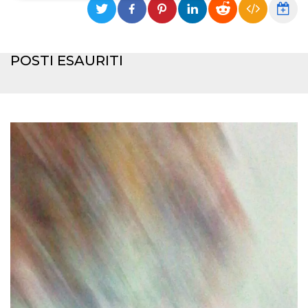
Necessari
Marketing
I cookie strettamente necessari o tecnici sono
POSTI ESAURITI
indispensabili al funzionamento del sito. I
servizi qui presenti non potranno funzionare
senza.
Provider /
Nome
Scadenza
Descrizione
Dominio
cf_clearance
1 anno
Clearance
Cloudflare,
Cookie from
Inc.
CloudFlare
.oooh.events
stores the proof
of challenge
passed. It is
used to no
longer issue a
captcha or
jschallenge
challenge if
present. It is
required to
reach origin
server.
wordpress_test_cookie
Sessione
Cookie di
Automattic
Wordpress,
Inc.
verifica che il