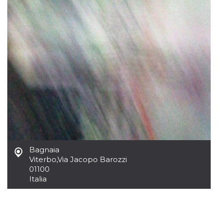
.oooh.events
browser accetti i
cookie.
PHPSESSID
Sessione
Cookie
PHP.net
generato da
oooh.events
applicazioni
basate sul
linguaggio PHP.
Si tratta di un
identificatore
generico
utilizzato per
mantenere le
variabili di
sessione utente.
Normalmente è
un numero
generato in
modo casuale, il
modo in cui
viene utilizzato
Bagnaia
può essere
specifico per il
Viterbo
,
Via Jacopo Barozzi
sito, ma un
01100
buon esempio è
mantenere uno
Italia
stato di accesso
per un utente
tra le pagine.
m
1 anno 1
Questo cookie
Stripe