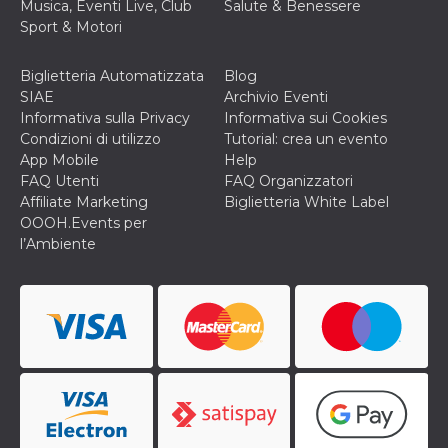
Musica, Eventi Live, Club
Salute & Benessere
o persistent
30 giorni
Sport & Motori
datr
2 anni
Questo coo
Meta
identifica il
Platform Inc.
Biglietteria Automatizzata
Blog
browser che
.facebook.com
SIAE
Archivio Eventi
connette a
Facebook. 
Informativa sulla Privacy
Informativa sui Cookies
direttament
Condizioni di utilizzo
Tutorial: crea un evento
legato alla 
Facebook
App Mobile
Help
dell'utente.
FAQ Utenti
FAQ Organizzatori
Facebook s
che viene
Affiliate Marketing
Biglietteria White Label
utilizzato p
OOOH.Events per
aiutare con 
sicurezza e a
l’Ambiente
di accesso
sospette, in
particolare p
rilevamento
bot che ten
di accedere 
servizio. F
afferma anc
il profilo
comportame
associato a
ciascun coo
datr viene
eliminato d
giorni. Que