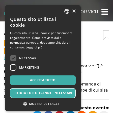
×
AMOR VICIT
Questo sito utilizza i
ITALIAN
cookie
ENGLISH
AMOR VICIT
Questo sito utilizza i cookie per funzionare
regolarmente. Come previsto dalla
SPANISH
normativa europea, dobbiamo chiederti il
5 OTTOBRE 2021 - 22:00
consenso.
Leggi di più
VENDITE ONLINE TERMINATE
NECESSARI
Musica, Eventi Live, Club
Il terzo set di lenzuola (movimento “Amor vicit”) è
MARKETING
bianco e ospita un’integrazione video e
performance live in cui il team di artisti
ACCETTA TUTTO
transdisciplinare coinvolto si pone la domanda di
come si possa rendere omaggio a un eroe di cui si sa
RIFIUTA TUTTO TRANNE I NECESSARI
pochissimo.
MOSTRA DETTAGLI
Condividi questo evento: