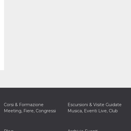
Corsi & Formazione
Escursioni & Visite Guidate
Meeting, Fiere, Congressi
Musica, Eventi Live, Club