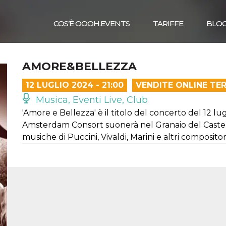
COS’È OOOH.EVENTS
TARIFFE
BLO
AMORE&BELLEZZA
12 LUGLIO 2024 - 21:00
VENDITE ONLINE TE
Musica, Eventi Live, Club
'Amore e Bellezza' è il titolo del concerto del 12 l
Amsterdam Consort suonerà nel Granaio del Castel
musiche di Puccini, Vivaldi, Marini e altri compositori 