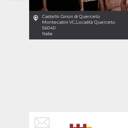
Necessari
Marketing
Castello Ginori di Querceto
I cookie strettamente necessari o tecnici sono
Montecatini VC
,
Località Querceto
indispensabili al funzionamento del sito. I
56040
servizi qui presenti non potranno funzionare
Italia
senza.
Provider /
Nome
Scadenza
Descrizione
Dominio
cf_clearance
1 anno
Clearance
Cloudflare,
Cookie from
Inc.
CloudFlare
.oooh.events
stores the proof
of challenge
passed. It is
used to no
longer issue a
captcha or
jschallenge
challenge if
present. It is
required to
reach origin
server.
wordpress_test_cookie
Sessione
Cookie di
Automattic
Wordpress,
Inc.
verifica che il