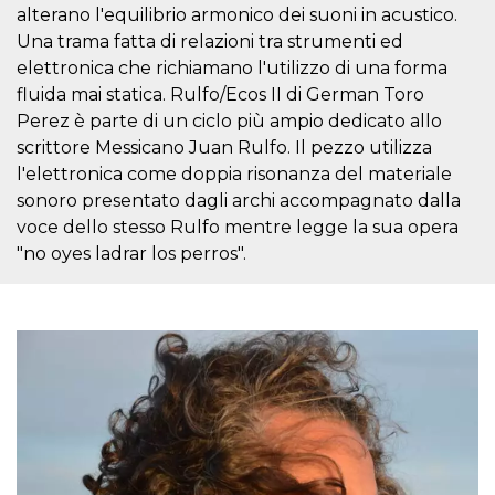
mese
viene
m.stripe.com
alterano l'equilibrio armonico dei suoni in acustico.
generalmente
utilizzato per le
Una trama fatta di relazioni tra strumenti ed
prestazioni e
l'ottimizzazione
elettronica che richiamano l'utilizzo di una forma
dei servizi di
fluida mai statica. Rulfo/Ecos II di German Toro
elaborazione
dei pagamenti,
Perez è parte di un ciclo più ampio dedicato allo
facilitando la
memorizzazione
scrittore Messicano Juan Rulfo. Il pezzo utilizza
dei contenuti
l'elettronica come doppia risonanza del materiale
sul browser per
rendere le
sonoro presentato dagli archi accompagnato dalla
pagine più
veloci.
voce dello stesso Rulfo mentre legge la sua opera
CookieScriptConsent
4
Questo cookie
"no oyes ladrar los perros".
CookieScript
settimane
viene utilizzato
oooh.events
2 giorni
dal servizio
Cookie-
Script.com per
ricordare le
preferenze di
consenso sui
cookie dei
visitatori. È
necessario che il
banner dei
cookie di
Cookie-
Script.com
funzioni