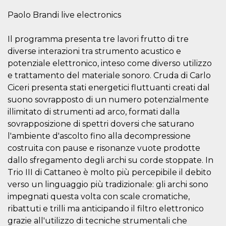
.oooh.events
browser accetti i
Paolo Brandi live electronics
cookie.
PHPSESSID
Sessione
Cookie
PHP.net
generato da
oooh.events
Il programma presenta tre lavori frutto di tre
applicazioni
basate sul
diverse interazioni tra strumento acustico e
linguaggio PHP.
potenziale elettronico, inteso come diverso utilizzo
Si tratta di un
identificatore
e trattamento del materiale sonoro. Cruda di Carlo
generico
utilizzato per
Ciceri presenta stati energetici fluttuanti creati dal
mantenere le
suono sovrapposto di un numero potenzialmente
variabili di
sessione utente.
illimitato di strumenti ad arco, formati dalla
Normalmente è
un numero
sovrapposizione di spettri doversi che saturano
generato in
modo casuale, il
l'ambiente d'ascolto fino alla decompressione
modo in cui
costruita con pause e risonanze vuote prodotte
viene utilizzato
può essere
dallo sfregamento degli archi su corde stoppate. In
specifico per il
sito, ma un
Trio III di Cattaneo è molto più percepibile il debito
buon esempio è
verso un linguaggio più tradizionale: gli archi sono
mantenere uno
stato di accesso
impegnati questa volta con scale cromatiche,
per un utente
tra le pagine.
ribattuti e trilli ma anticipando il filtro elettronico
grazie all'utilizzo di tecniche strumentali che
m
1 anno 1
Questo cookie
Stripe