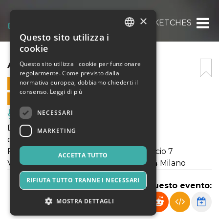
×
AMPLIFIED SKETCHES
Questo sito utilizza i
ITALIAN
cookie
ENGLISH
AMPLIFIED SKETCHES
Questo sito utilizza i cookie per funzionare
regolarmente. Come previsto dalla
SPANISH
normativa europea, dobbiamo chiederti il
5 NOVEMBRE 2023 - 18:00
consenso.
Leggi di più
VENDITE ONLINE TERMINATE
NECESSARI
Musica, Eventi Live, Club
Domenica 5 novembre 2023
MARKETING
ore 18:00
Fabbrica del Vapore - Ex Cisterne Edificio 7
ACCETTA TUTTO
Via Giulio Cesare Procaccini n°4 - 20154 Milano
RIFIUTA TUTTO TRANNE I NECESSARI
Condividi questo evento:
MOSTRA DETTAGLI