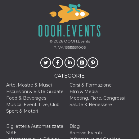
secondi
Cloudflare 
.hubspot.com
distinguere 
umani e bot
vantaggioso 
sito Web, al
di effettuar
rapporti val
sull'utilizzo
proprio sit
© 2026
OOOH.Events
_cfuvid
.hubspot.com
Sessione
Questo coo
P.IVA 13515531005
viene utiliz
Cloudflare 
monitorare 
utenti attra
le sessioni 
ottimizzare
CATEGORIE
l'esperienza
dell'utente
Arte, Mostre & Musei
Corsi & Formazione
mantenendo
coerenza de
Escursioni & Visite Guidate
Film & Media
sessione e
Food & Beverages
Meeting, Fiere, Congressi
fornendo se
personalizza
Musica, Eventi Live, Club
Salute & Benessere
Sport & Motori
YSC
Sessione
Questo cook
Google LLC
impostato 
.youtube.com
YouTube pe
tenere tracc
Biglietteria Automatizzata
Blog
delle
SIAE
Archivio Eventi
visualizzazi
video incorp