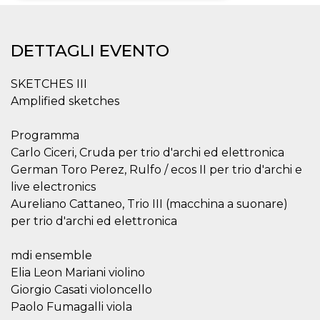
Necessari
Marketing
DETTAGLI EVENTO
I cookie strettamente necessari o tecnici sono
indispensabili al funzionamento del sito. I
servizi qui presenti non potranno funzionare
SKETCHES III
senza.
Amplified sketches
Provider /
Nome
Scadenza
Descrizione
Dominio
Programma
cf_clearance
1 anno
Clearance
Cloudflare,
Cookie from
Inc.
Carlo Ciceri, Cruda per trio d'archi ed elettronica
CloudFlare
.oooh.events
German Toro Perez, Rulfo / ecos II per trio d'archi e
stores the proof
of challenge
live electronics
passed. It is
used to no
Aureliano Cattaneo, Trio III (macchina a suonare)
longer issue a
captcha or
per trio d'archi ed elettronica
jschallenge
challenge if
present. It is
mdi ensemble
required to
reach origin
Elia Leon Mariani violino
server.
Giorgio Casati violoncello
wordpress_test_cookie
Sessione
Cookie di
Automattic
Paolo Fumagalli viola
Wordpress,
Inc.
verifica che il