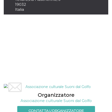
correttamente.
19032
Storage declaration
Italia
Storage
Nome
Descrizione
type
fbssls_314278995690155
Session
storage
wpEmojiSettingsSupports
Session
storage
cn_uc__
Local
storage
Provider /
Organizzatore
Nome
Scadenza
Descrizione
Dominio
Associazione culturale Suoni dal Golfo
c_user
4
Cookie di a
Meta
settimane
utente. Può
Platform Inc.
CONTATTA L'ORGANIZZATORE
2 giorni
essere di se
.facebook.com