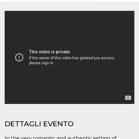
Necessari
Marketing
I cookie strettamente necessari o tecnici sono
indispensabili al funzionamento del sito. I
servizi qui presenti non potranno funzionare
senza.
Provider /
Nome
Scadenza
Descrizione
Dominio
cf_clearance
1 anno
Clearance
Cloudflare,
Cookie from
Inc.
CloudFlare
.oooh.events
stores the proof
of challenge
passed. It is
used to no
longer issue a
captcha or
jschallenge
challenge if
present. It is
required to
reach origin
server.
DETTAGLI EVENTO
wordpress_test_cookie
Sessione
Cookie di
Automattic
Wordpress,
Inc.
In the very romantic and authentic setting of
verifica che il