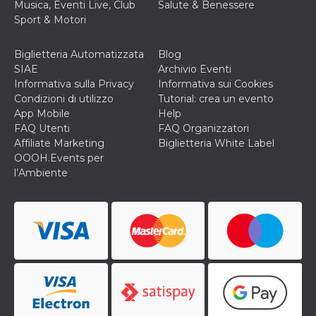
Musica, Eventi Live, Club
Salute & Benessere
cookie viene
anche trami
Sport & Motori
piace e altri
pulsanti e t
Facebook
Biglietteria Automatizzata
Blog
posizionati 
molti siti W
SIAE
Archivio Eventi
diversi.
Informativa sulla Privacy
Informativa sui Cookies
Condizioni di utilizzo
Tutorial: crea un evento
dpr
.facebook.com
1
permette di
settimana
controllare 
App Mobile
Help
funzione “S
FAQ Utenti
FAQ Organizzatori
su Facebook
pulsante “M
Affiliate Marketing
Biglietteria White Label
piace”, rac
OOOH.Events per
le impostaz
della lingua
l’Ambiente
permettono
condividere
pagina.
fr
3 mesi
Contiene la
Meta
combinazio
Platform Inc.
ID univoco 
.facebook.com
browser e
dell'utente,
utilizzata pe
pubblicità m
oo
5 anni
consente
Meta
all'utente di
Platform Inc.