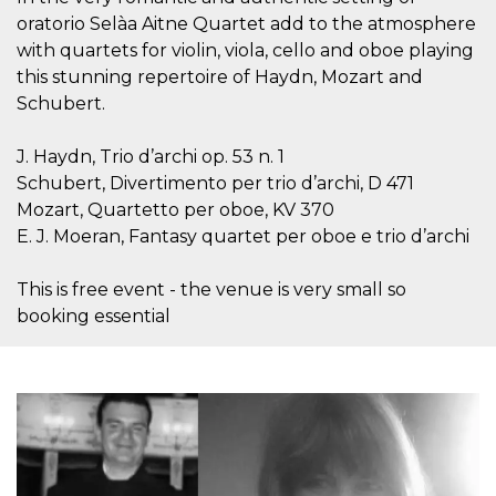
.oooh.events
browser accetti i
oratorio Selàa Aitne Quartet add to the atmosphere
cookie.
with quartets for violin, viola, cello and oboe playing
PHPSESSID
Sessione
Cookie
PHP.net
this stunning repertoire of Haydn, Mozart and
generato da
oooh.events
applicazioni
Schubert.
basate sul
linguaggio PHP.
Si tratta di un
J. Haydn, Trio d’archi op. 53 n. 1
identificatore
generico
Schubert, Divertimento per trio d’archi, D 471
utilizzato per
mantenere le
Mozart, Quartetto per oboe, KV 370
variabili di
sessione utente.
E. J. Moeran, Fantasy quartet per oboe e trio d’archi
Normalmente è
un numero
generato in
This is free event - the venue is very small so
modo casuale, il
modo in cui
booking essential
viene utilizzato
può essere
specifico per il
sito, ma un
buon esempio è
mantenere uno
stato di accesso
per un utente
tra le pagine.
m
1 anno 1
Questo cookie
Stripe