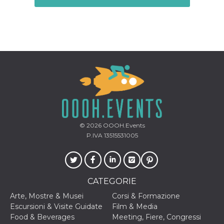
o persistent
30 giorni
datr
2 anni
Questo coo
Meta
identifica il
Platform Inc.
browser che
.facebook.com
connette a
Facebook. 
direttament
legato alla 
Facebook
dell'utente.
Facebook s
che viene
utilizzato p
aiutare con 
sicurezza e a
di accesso
© 2026
OOOH.Events
sospette, in
P.IVA 13515531005
particolare p
rilevamento
bot che ten
di accedere 
servizio. F
afferma anc
CATEGORIE
il profilo
comportame
associato a
Arte, Mostre & Musei
Corsi & Formazione
ciascun coo
Escursioni & Visite Guidate
Film & Media
datr viene
eliminato d
Food & Beverages
Meeting, Fiere, Congressi
giorni. Que