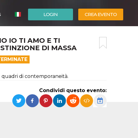
G
LOGIN
CREA EVENTO
ESPAÑOL
 IO TI AMO E TI
ENGLISH
STINZIONE DI MASSA
TERMINATE
li quadri di contemporaneità.
Condividi questo evento: