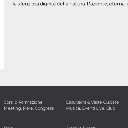
la silenziosa dignità della natura. Paziente, eterna
Corsi & Formazione
Escursioni & Visite Guidate
Meeting, Fiere, Congressi
Musica, Eventi Live, Club