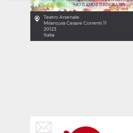
Necessari
Marketing
Teatro Arsenale
I cookie strettamente necessari o tecnici sono
Milano
,
via Cesare Correnti 11
indispensabili al funzionamento del sito. I
20123
servizi qui presenti non potranno funzionare
Italia
senza.
Provider /
Nome
Scadenza
Descrizione
Dominio
cf_clearance
1 anno
Clearance
Cloudflare,
Cookie from
Inc.
CloudFlare
.oooh.events
stores the proof
of challenge
passed. It is
used to no
longer issue a
captcha or
jschallenge
challenge if
present. It is
required to
reach origin
server.
wordpress_test_cookie
Sessione
Cookie di
Automattic
Wordpress,
Inc.
verifica che il