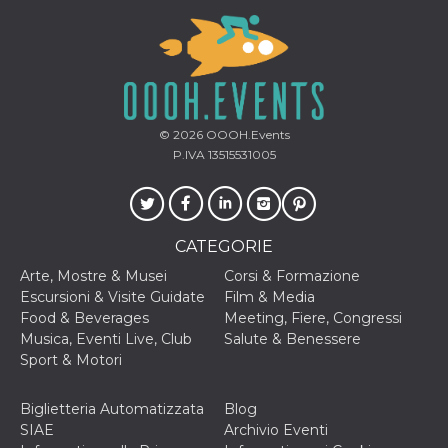
secondi
Cloudflare 
.hubspot.com
distinguere 
umani e bot
vantaggioso 
sito Web, al
di effettuar
rapporti val
sull'utilizzo
proprio sit
© 2026
OOOH.Events
_cfuvid
.hubspot.com
Sessione
Questo coo
P.IVA 13515531005
viene utiliz
Cloudflare 
monitorare 
utenti attra
le sessioni 
ottimizzare
CATEGORIE
l'esperienza
dell'utente
mantenendo
Arte, Mostre & Musei
Corsi & Formazione
coerenza de
Escursioni & Visite Guidate
Film & Media
sessione e
fornendo se
Food & Beverages
Meeting, Fiere, Congressi
personalizza
Musica, Eventi Live, Club
Salute & Benessere
YSC
Sessione
Questo cook
Sport & Motori
Google LLC
impostato 
.youtube.com
YouTube pe
tenere tracc
Biglietteria Automatizzata
Blog
delle
visualizzazi
SIAE
Archivio Eventi
video incorp