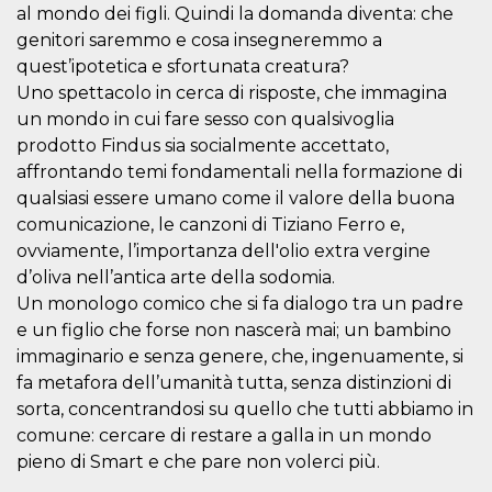
mese
viene
m.stripe.com
al mondo dei figli. Quindi la domanda diventa: che
generalmente
utilizzato per le
genitori saremmo e cosa insegneremmo a
prestazioni e
l'ottimizzazione
quest’ipotetica e sfortunata creatura?
dei servizi di
Uno spettacolo in cerca di risposte, che immagina
elaborazione
dei pagamenti,
un mondo in cui fare sesso con qualsivoglia
facilitando la
memorizzazione
prodotto Findus sia socialmente accettato,
dei contenuti
affrontando temi fondamentali nella formazione di
sul browser per
rendere le
qualsiasi essere umano come il valore della buona
pagine più
veloci.
comunicazione, le canzoni di Tiziano Ferro e,
ovviamente, l’importanza dell'olio extra vergine
CookieScriptConsent
4
Questo cookie
CookieScript
settimane
viene utilizzato
oooh.events
d’oliva nell’antica arte della sodomia.
2 giorni
dal servizio
Cookie-
Un monologo comico che si fa dialogo tra un padre
Script.com per
ricordare le
e un figlio che forse non nascerà mai; un bambino
preferenze di
immaginario e senza genere, che, ingenuamente, si
consenso sui
cookie dei
fa metafora dell’umanità tutta, senza distinzioni di
visitatori. È
necessario che il
sorta, concentrandosi su quello che tutti abbiamo in
banner dei
comune: cercare di restare a galla in un mondo
cookie di
Cookie-
pieno di Smart e che pare non volerci più.
Script.com
funzioni