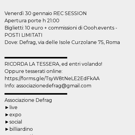
correttamente.
Storage declaration
Venerdì 30 gennaio REC SESSION
Apertura porte h 21:00
Storage
Nome
Descrizione
type
Biglietti: 10 euro + commissioni di Oooh.events -
POSTI LIMITATI
fbssls_314278995690155
Session
storage
Dove: Defrag, via delle Isole Curzolane 75, Roma
wpEmojiSettingsSupports
Session
storage
▬▬▬▬▬▬▬▬▬▬▬▬▬
cn_uc__
Local
RICORDA LA TESSERA, ed entri volando!
storage
Oppure tesserati online:
https://forms.gle/TsyW8tNeLE2EdFkAA
Info: associazionedefrag@gmail.com
▬▬▬▬▬▬▬▬▬▬▬▬▬
Associazione Defrag
►live
Provider /
►expo
Nome
Scadenza
Descrizione
Dominio
►social
c_user
4
Cookie di a
Meta
►billiardino
settimane
utente. Può
Platform Inc.
2 giorni
essere di se
.facebook.com