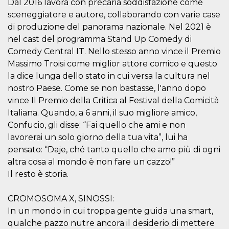
.oooh.events
Dal 2016 lavora con precaria soddisfazione come
browser accetti i
sceneggiatore e autore, collaborando con varie case
cookie.
di produzione del panorama nazionale. Nel 2021 è
PHPSESSID
Sessione
Cookie
PHP.net
generato da
oooh.events
nel cast del programma Stand Up Comedy di
applicazioni
Comedy Central IT. Nello stesso anno vince il Premio
basate sul
linguaggio PHP.
Massimo Troisi come miglior attore comico e questo
Si tratta di un
identificatore
la dice lunga dello stato in cui versa la cultura nel
generico
utilizzato per
nostro Paese. Come se non bastasse, l'anno dopo
mantenere le
vince Il Premio della Critica al Festival della Comicità
variabili di
sessione utente.
Italiana. Quando, a 6 anni, il suo migliore amico,
Normalmente è
un numero
Confucio, gli disse: “Fai quello che ami e non
generato in
lavorerai un solo giorno della tua vita”, lui ha
modo casuale, il
modo in cui
pensato: “Daje, ché tanto quello che amo più di ogni
viene utilizzato
può essere
altra cosa al mondo è non fare un cazzo!”
specifico per il
sito, ma un
Il resto è storia.
buon esempio è
mantenere uno
stato di accesso
CROMOSOMA X, SINOSSI:
per un utente
tra le pagine.
In un mondo in cui troppa gente guida una smart,
qualche pazzo nutre ancora il desiderio di mettere
m
1 anno 1
Questo cookie
Stripe