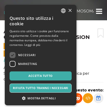
×
ANDREA DI CASTRO IN CROMOSOMA X – R
Questo sito utilizza i
ITALIAN
cookie
ENGLISH
ANDREA DI CASTRO IN
Questo sito utilizza i cookie per funzionare
regolarmente. Come previsto dalla
CROMOSOMA X – REC SESSION
SPANISH
normativa europea, dobbiamo chiederti il
consenso.
Leggi di più
30 GENNAIO 2026 - 21:00
VENDITE ONLINE TERMINATE
NECESSARI
Musica, Eventi Live, Club
MARKETING
ANDREA DI CASTRO:
Sceneggiatore. Comico. Stronzo. Ma mica per
ACCETTA TUTTO
davvero.
RIFIUTA TUTTO TRANNE I NECESSARI
Condividi questo evento:
MOSTRA DETTAGLI