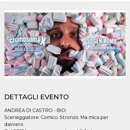
Necessari
Marketing
I cookie strettamente necessari o tecnici sono
indispensabili al funzionamento del sito. I
servizi qui presenti non potranno funzionare
senza.
Provider /
Nome
Scadenza
Descrizione
Dominio
cf_clearance
1 anno
Clearance
Cloudflare,
Cookie from
Inc.
CloudFlare
.oooh.events
stores the proof
of challenge
passed. It is
used to no
longer issue a
captcha or
jschallenge
DETTAGLI EVENTO
challenge if
present. It is
required to
reach origin
ANDREA DI CASTRO - BIO:
server.
Sceneggiatore. Comico. Stronzo. Ma mica per
wordpress_test_cookie
Sessione
Cookie di
Automattic
davvero.
Wordpress,
Inc.
verifica che il