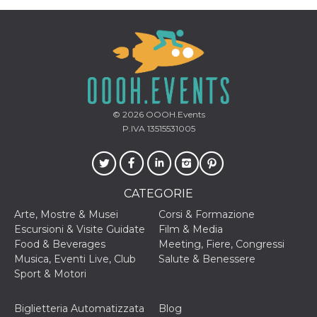
cookie viene
anche trami
piace e altri
pulsanti e t
Facebook
posizionati 
molti siti W
diversi.
dpr
.facebook.com
1
permette di
settimana
controllare 
© 2026
OOOH.Events
funzione “S
su Facebook
P.IVA 13515531005
pulsante “M
piace”, rac
le impostaz
della lingua
permettono
condividere
CATEGORIE
pagina.
Arte, Mostre & Musei
Corsi & Formazione
fr
3 mesi
Contiene la
Meta
combinazio
Escursioni & Visite Guidate
Film & Media
Platform Inc.
ID univoco 
.facebook.com
Food & Beverages
Meeting, Fiere, Congressi
browser e
dell'utente,
Musica, Eventi Live, Club
Salute & Benessere
utilizzata pe
Sport & Motori
pubblicità m
oo
5 anni
consente
Meta
all'utente di
Biglietteria Automatizzata
Blog
Platform Inc.