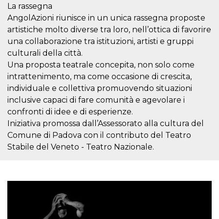
mese
viene
m.stripe.com
La rassegna
generalmente
utilizzato per le
AngolAzioni riunisce in un unica rassegna proposte
prestazioni e
l'ottimizzazione
artistiche molto diverse tra loro, nell’ottica di favorire
dei servizi di
una collaborazione tra istituzioni, artisti e gruppi
elaborazione
dei pagamenti,
culturali della città.
facilitando la
memorizzazione
Una proposta teatrale concepita, non solo come
dei contenuti
intrattenimento, ma come occasione di crescita,
sul browser per
rendere le
individuale e collettiva promuovendo situazioni
pagine più
veloci.
inclusive capaci di fare comunità e agevolare i
confronti di idee e di esperienze.
CookieScriptConsent
4
Questo cookie
CookieScript
settimane
viene utilizzato
oooh.events
Iniziativa promossa dall’Assessorato alla cultura del
2 giorni
dal servizio
Cookie-
Comune di Padova con il contributo del Teatro
Script.com per
ricordare le
Stabile del Veneto - Teatro Nazionale.
preferenze di
consenso sui
cookie dei
visitatori. È
necessario che il
banner dei
cookie di
Cookie-
Script.com
funzioni