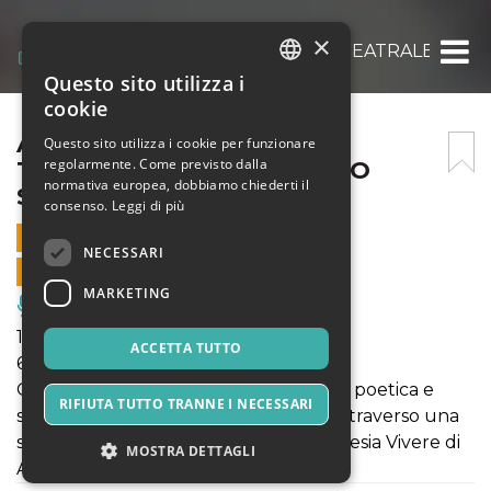
×
ANGOLAZIONI RASSEGNA TEATRALE – 63A
Questo sito utilizza i
ITALIAN
cookie
ENGLISH
ANGOLAZIONI RASSEGNA
Questo sito utilizza i cookie per funzionare
regolarmente. Come previsto dalla
TEATRALE – 63AZIONI. UNO
SPANISH
normativa europea, dobbiamo chiederti il
STUDIO
consenso.
Leggi di più
15 FEBBRAIO 2024 - 21:00
NECESSARI
VENDITE ONLINE TERMINATE
MARKETING
Musica, Eventi Live, Club
15 febbraio
ACCETTA TUTTO
63Azioni - Primo studio
Opera teatrale di natura performativa, poetica e
RIFIUTA TUTTO TRANNE I NECESSARI
simbolica, che esplora la vita umana attraverso una
serie di azioni esemplari tratte dalla poesia Vivere di
MOSTRA DETTAGLI
Agota Kristoff.