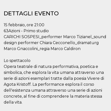
.oooh.events
browser accetti i
cookie.
DETTAGLI EVENTO
PHPSESSID
Sessione
Cookie
PHP.net
generato da
oooh.events
applicazioni
15 febbraio, ore 21:00
basate sul
linguaggio PHP.
63Azioni - Primo studio
Si tratta di un
identificatore
CARICHI SOSPESI_performer Marco Tizianel_sound
generico
utilizzato per
design performer Chiara Cecconello_dramaturg
mantenere le
Marco Gnaccolini_regia Marco Caldiron
variabili di
sessione utente.
Normalmente è
un numero
Lo spettacolo
generato in
Opera teatrale di natura performativa, poetica e
modo casuale, il
modo in cui
simbolica, che esplora la vita umana attraverso una
viene utilizzato
può essere
serie di azioni esemplari tratte dalla poesia Vivere di
specifico per il
sito, ma un
Agota Kristoff. La performance esplora il corso
buon esempio è
dell'esistenza umana attraverso una serie di azioni
mantenere uno
stato di accesso
concrete, al fine di comprendere la materia stessa
per un utente
tra le pagine.
della vita.
m
1 anno 1
Questo cookie
Stripe