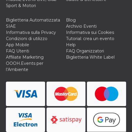
Sport & Motori
VISITOR_INFO1_LIVE
5 mesi 4
Questo cook
Google LLC
settimane
impostato 
.youtube.com
Youtube pe
tenere tracc
Biglietteria Automatizzata
Blog
delle prefe
SIAE
Archivio Eventi
dell'utente p
video di Yo
Informativa sulla Privacy
Informativa sui Cookies
incorporati 
Condizioni di utilizzo
Tutorial: crea un evento
siti; può an
determinare 
App Mobile
Help
visitatore de
FAQ Utenti
FAQ Organizzatori
web sta
utilizzando 
Affiliate Marketing
Biglietteria White Label
nuova o la
OOOH.Events per
vecchia ver
dell'interfac
l’Ambiente
Youtube.
VISITOR_PRIVACY_METADATA
5 mesi 4
Questo coo
YouTube
settimane
viene utiliz
.youtube.com
per memori
le scelte di
consenso e
privacy dell
per la loro
interazione 
sito. Registr
sul consens
visitatore r
a varie poli
impostazion