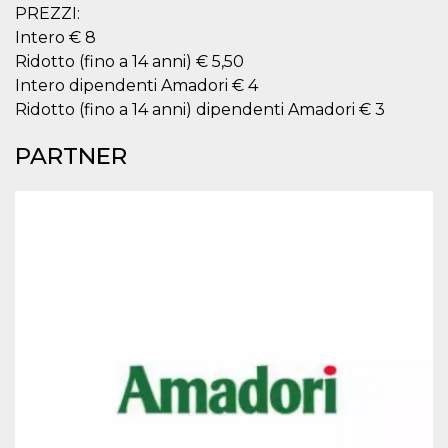
correttamente.
PREZZI:
Intero € 8
Storage declaration
Ridotto (fino a 14 anni) € 5,50
Storage
Nome
Descrizione
Intero dipendenti Amadori € 4
type
Ridotto (fino a 14 anni) dipendenti Amadori € 3
fbssls_314278995690155
Session
storage
PARTNER
wpEmojiSettingsSupports
Session
storage
cn_uc__
Local
storage
Provider /
Nome
Scadenza
Descrizione
Dominio
c_user
4
Cookie di a
Meta
settimane
utente. Può
Platform Inc.
2 giorni
essere di se
.facebook.com