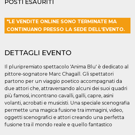
POSTI ESAURITI
mese
viene
m.stripe.com
generalmente
utilizzato per le
prestazioni e
l'ottimizzazione
"LE VENDITE ONLINE SONO TERMINATE MA
dei servizi di
elaborazione
CONTINUANO PRESSO LA SEDE DELL'EVENTO.
dei pagamenti,
facilitando la
memorizzazione
dei contenuti
sul browser per
DETTAGLI EVENTO
rendere le
pagine più
veloci.
Il pluripremiato spettacolo 'Anima Blu' è dedicato al
CookieScriptConsent
4
Questo cookie
CookieScript
settimane
viene utilizzato
oooh.events
pittore-sognatore Marc Chagall. Gli spettatori
2 giorni
dal servizio
partono per un viaggio poetico accompagnati da
Cookie-
Script.com per
due attori che, attraversando alcuni dei suoi quadri
ricordare le
preferenze di
più famosi, incontrano cavalli, galli, capre, asini
consenso sui
cookie dei
volanti, acrobati e musicisti. Una speciale scenografia
visitatori. È
permette una magica fusione tra immagini, video,
necessario che il
banner dei
oggetti scenografici e attori creando una perfetta
cookie di
Cookie-
fusione tra il mondo reale e quello fantastico
Script.com
funzioni