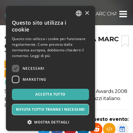
×
“ANIMA BLU” DEDICATO A MARC CHAGALL
Questo sito utilizza i
ITALIAN
cookie
ENGLISH
“ANIMA BLU” DEDICATO A MARC
Questo sito utilizza i cookie per funzionare
regolarmente. Come previsto dalla
CHAGALL DI TAM
SPANISH
normativa europea, dobbiamo chiederti il
TEATROMUSICA
consenso.
Leggi di più
28 GENNAIO 2024 - 16:00
NECESSARI
VENDITE ONLINE TERMINATE
MARKETING
Musica, Eventi Live, Club
Spettacolo: "ANIMA BLU": Premio Eolo Awards 2008
ACCETTA TUTTO
per il miglior spettacolo di Teatro Ragazzi italiano.
Per tutti
RIFIUTA TUTTO TRANNE I NECESSARI
Condividi questo evento:
MOSTRA DETTAGLI