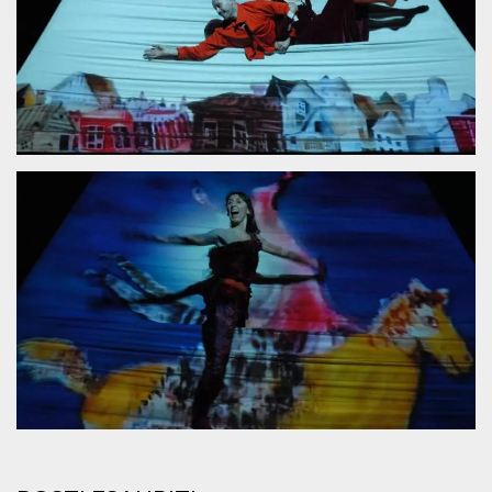
.oooh.events
browser accetti i
cookie.
PHPSESSID
Sessione
Cookie
PHP.net
generato da
oooh.events
applicazioni
basate sul
linguaggio PHP.
Si tratta di un
identificatore
generico
utilizzato per
mantenere le
variabili di
sessione utente.
Normalmente è
un numero
generato in
modo casuale, il
modo in cui
viene utilizzato
può essere
specifico per il
sito, ma un
buon esempio è
mantenere uno
stato di accesso
per un utente
tra le pagine.
m
1 anno 1
Questo cookie
Stripe