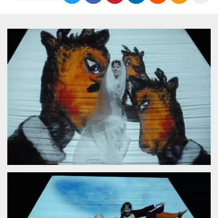
Necessari
Marketing
I cookie strettamente necessari o tecnici sono
indispensabili al funzionamento del sito. I
servizi qui presenti non potranno funzionare
senza.
Provider /
Nome
Scadenza
Descrizione
Dominio
cf_clearance
1 anno
Clearance
Cloudflare,
Cookie from
Inc.
CloudFlare
.oooh.events
stores the proof
of challenge
passed. It is
used to no
longer issue a
captcha or
jschallenge
challenge if
present. It is
required to
reach origin
server.
wordpress_test_cookie
Sessione
Cookie di
Automattic
Wordpress,
Inc.
verifica che il