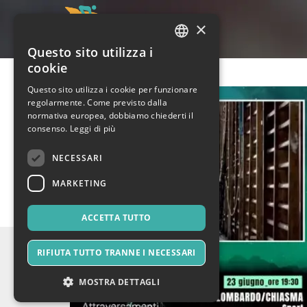
×
Questo sito utilizza i
ITALIAN
cookie
ENGLISH
Questo sito utilizza i cookie per funzionare
regolarmente. Come previsto dalla
SPANISH
normativa europea, dobbiamo chiederti il
consenso.
Leggi di più
NECESSARI
MARKETING
ACCETTA TUTTO
RIFIUTA TUTTO TRANNE I NECESSARI
MOSTRA DETTAGLI