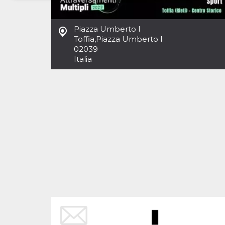
Necessari
Marketing
Piazza Umberto I
I cookie strettamente necessari o tecnici sono
Toffia
,
Piazza Umberto I
indispensabili al funzionamento del sito. I
02039
servizi qui presenti non potranno funzionare
Italia
senza.
Provider /
Nome
Scadenza
Descrizione
Dominio
cf_clearance
1 anno
Clearance
Cloudflare,
Cookie from
Inc.
CloudFlare
.oooh.events
stores the proof
of challenge
passed. It is
used to no
longer issue a
captcha or
jschallenge
challenge if
present. It is
required to
reach origin
server.
wordpress_test_cookie
Sessione
Cookie di
Automattic
Wordpress,
Inc.
verifica che il