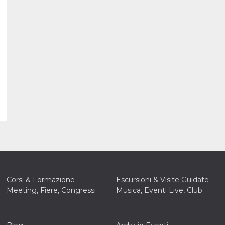
Corsi & Formazione
Escursioni & Visite Guidate
Meeting, Fiere, Congressi
Musica, Eventi Live, Club