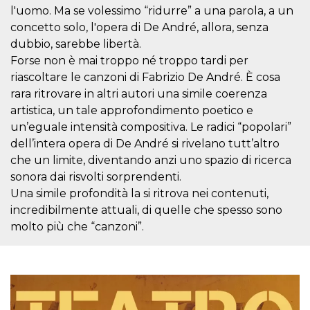
mese
viene
m.stripe.com
l'uomo. Ma se volessimo “ridurre” a una parola, a un
generalmente
utilizzato per le
concetto solo, l'opera di De André, allora, senza
prestazioni e
l'ottimizzazione
dubbio, sarebbe libertà.
dei servizi di
Forse non è mai troppo né troppo tardi per
elaborazione
dei pagamenti,
riascoltare le canzoni di Fabrizio De André. È cosa
facilitando la
memorizzazione
rara ritrovare in altri autori una simile coerenza
dei contenuti
sul browser per
artistica, un tale approfondimento poetico e
rendere le
un’eguale intensità compositiva. Le radici “popolari”
pagine più
veloci.
dell’intera opera di De André si rivelano tutt’altro
CookieScriptConsent
4
Questo cookie
CookieScript
che un limite, diventando anzi uno spazio di ricerca
settimane
viene utilizzato
oooh.events
sonora dai risvolti sorprendenti.
2 giorni
dal servizio
Cookie-
Una simile profondità la si ritrova nei contenuti,
Script.com per
ricordare le
incredibilmente attuali, di quelle che spesso sono
preferenze di
consenso sui
molto più che “canzoni”.
cookie dei
visitatori. È
necessario che il
banner dei
cookie di
Cookie-
Script.com
funzioni