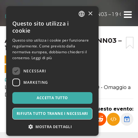
×
ANIMESALVE – BUNKER ANN03 – 1 9 GENNA
Questo sito utilizza i
ITALIAN
cookie
ENGLISH
ANIMESALVE – BUNKER ANN03 –
Questo sito utilizza i cookie per funzionare
regolarmente. Come previsto dalla
1 9 GENNAIO 2023
SPANISH
normativa europea, dobbiamo chiederti il
consenso.
Leggi di più
19 GENNAIO 2023 - 21:00
VENDITE ONLINE TERMINATE
NECESSARI
Arte, Mostre & Musei
MARKETING
LADRI, ASSASSINI E UN TIPO STRANO - Omaggio a
De André
ACCETTA TUTTO
Condividi questo evento:
RIFIUTA TUTTO TRANNE I NECESSARI
MOSTRA DETTAGLI