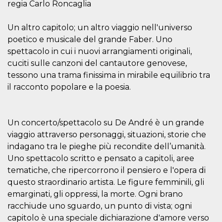
.oooh.events
regia Carlo Roncaglia
browser accetti i
cookie.
Un altro capitolo; un altro viaggio nell'universo
PHPSESSID
Sessione
Cookie
PHP.net
generato da
oooh.events
poetico e musicale del grande Faber. Uno
applicazioni
basate sul
spettacolo in cui i nuovi arrangiamenti originali,
linguaggio PHP.
cuciti sulle canzoni del cantautore genovese,
Si tratta di un
identificatore
tessono una trama finissima in mirabile equilibrio tra
generico
utilizzato per
il racconto popolare e la poesia.
mantenere le
variabili di
sessione utente.
Normalmente è
un numero
Un concerto/spettacolo su De André è un grande
generato in
modo casuale, il
viaggio attraverso personaggi, situazioni, storie che
modo in cui
indagano tra le pieghe più recondite dell’umanità.
viene utilizzato
può essere
Uno spettacolo scritto e pensato a capitoli, aree
specifico per il
sito, ma un
tematiche, che ripercorrono il pensiero e l'opera di
buon esempio è
mantenere uno
questo straordinario artista. Le figure femminili, gli
stato di accesso
emarginati, gli oppressi, la morte. Ogni brano
per un utente
tra le pagine.
racchiude uno sguardo, un punto di vista; ogni
m
1 anno 1
Questo cookie
Stripe
capitolo è una speciale dichiarazione d'amore verso