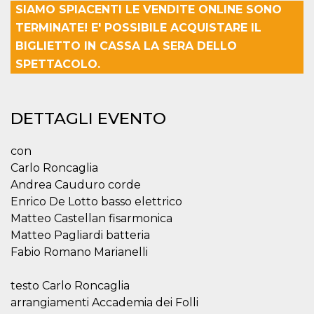
SIAMO SPIACENTI LE VENDITE ONLINE SONO
Necessari
Marketing
TERMINATE! E' POSSIBILE ACQUISTARE IL
BIGLIETTO IN CASSA LA SERA DELLO
I cookie strettamente necessari o tecnici sono
indispensabili al funzionamento del sito. I
SPETTACOLO.
servizi qui presenti non potranno funzionare
senza.
Provider /
Nome
Scadenza
Descrizione
DETTAGLI EVENTO
Dominio
cf_clearance
1 anno
Clearance
Cloudflare,
Cookie from
Inc.
con
CloudFlare
.oooh.events
stores the proof
Carlo Roncaglia
of challenge
Andrea Cauduro corde
passed. It is
used to no
Enrico De Lotto basso elettrico
longer issue a
captcha or
Matteo Castellan fisarmonica
jschallenge
Matteo Pagliardi batteria
challenge if
present. It is
Fabio Romano Marianelli
required to
reach origin
server.
testo Carlo Roncaglia
wordpress_test_cookie
Sessione
Cookie di
Automattic
arrangiamenti Accademia dei Folli
Wordpress,
Inc.
verifica che il