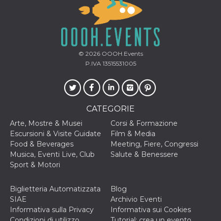
disabilitare 
.facebook.com
visualizzazi
delle inserz
Meta in base
sue attività 
web di terzi
sb
2 anni
Identificazi
Meta
© 2026
OOOH.Events
browser di
Platform Inc.
Facebook,
P.IVA 13515531005
.facebook.com
autenticazi
marketing e 
cookie di
funzione spe
di Facebook
CATEGORIE
usida
.facebook.com
Sessione
raccoglie
informazion
Arte, Mostre & Musei
Corsi & Formazione
browser
dell'utente 
Escursioni & Visite Guidate
Film & Media
dell'identifi
Food & Beverages
Meeting, Fiere, Congressi
univoco, uti
per persona
Musica, Eventi Live, Club
Salute & Benessere
la pubblicit
Sport & Motori
gli utenti
xs
3 mesi
Utilizzato p
Meta
Biglietteria Automatizzata
Blog
mantenere 
Platform Inc.
sessione
.facebook.com
SIAE
Archivio Eventi
Informativa sulla Privacy
Informativa sui Cookies
__cf_bm
29 minuti
Questo coo
Cloudflare
58
viene utiliz
Inc.
Condizioni di utilizzo
Tutorial: crea un evento