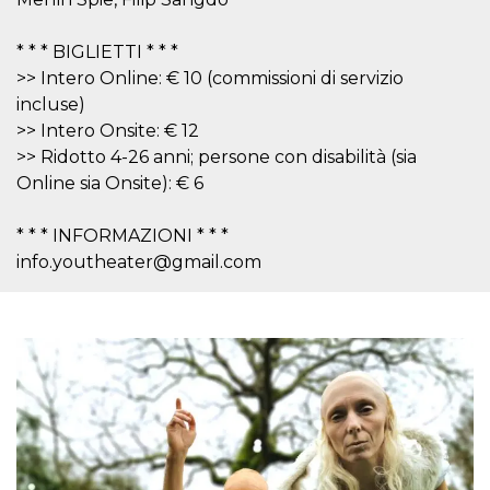
correttamente.
Storage declaration
* * * BIGLIETTI * * *
>> Intero Online: € 10 (commissioni di servizio
Storage
Nome
Descrizione
type
incluse)
fbssls_314278995690155
Session
>> Intero Onsite: € 12
storage
>> Ridotto 4-26 anni; persone con disabilità (sia
wpEmojiSettingsSupports
Session
Online sia Onsite): € 6
storage
cn_uc__
Local
* * * INFORMAZIONI * * *
storage
info.youtheater@gmail.com
Provider /
Nome
Scadenza
Descrizione
Dominio
c_user
4
Cookie di a
Meta
settimane
utente. Può
Platform Inc.
2 giorni
essere di se
.facebook.com