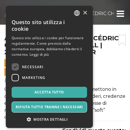
×
ANNABELLE CHAMBON & CÉDRIC CHARRON –
Questo sito utilizza i
ITALIAN
cookie
ENGLISH
ANNABELLE CHAMBON & CÉDRIC
Questo sito utilizza i cookie per funzionare
regolarmente. Come previsto dalla
CHARRON – SSSSSSSWELLL |
SPANISH
normativa europea, dobbiamo chiederti il
27/03/2025 | YOU THEATER
consenso.
Leggi di più
27 MARZO 2026 - 20:00
NECESSARI
VENDITE ONLINE TERMINATE
MARKETING
Musica, Eventi Live, Club
Con umorismo e irriverenza, gli artisti mettono in
ACCETTA TUTTO
discussione ciò che plasma i nostri desideri, credenze
e corpi: l’uso dei bias cognitivi, le promesse di
RIFIUTA TUTTO TRANNE I NECESSARI
realizzazione personale e la macchina “soft”
dell’indottrinamento.
MOSTRA DETTAGLI