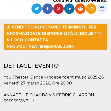
Condividi questo evento:
Necessari
Marketing
I cookie strettamente necessari o tecnici sono
indispensabili al funzionamento del sito. I
servizi qui presenti non potranno funzionare
LE VENDITE ONLINE SONO TERMINATE. PER
senza.
INFORMAZIONI E DISPONIBILITÀ DI BIGLIETTI
Provider /
Nome
Scadenza
Descrizione
IN LOCO CONTATTA
Dominio
INFO.YOUTHEATER@GMAIL.COM
cf_clearance
1 anno
Clearance
Cloudflare,
Cookie from
Inc.
CloudFlare
.oooh.events
stores the proof
of challenge
DETTAGLI EVENTO
passed. It is
used to no
longer issue a
captcha or
You Theater. Dance〜Independent music 2025-26
jschallenge
Venerdì 27 marzo 2026, Ore 20:00
challenge if
present. It is
required to
reach origin
ANNABELLE CHAMBON & CÉDRIC CHARRON
server.
SSSSSSSWELLL
wordpress_test_cookie
Sessione
Cookie di
Automattic
Wordpress,
Inc.
verifica che il