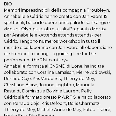
mese
viene
m.stripe.com
BIO
generalmente
utilizzato per le
Membri imprescindibili della compagnia Troubleyn,
prestazioni e
l'ottimizzazione
Annabelle e Cédric hanno creato con Jan Fabre 15
dei servizi di
spettacoli, tra cui le opere principali «Je suis sang» e
elaborazione
dei pagamenti,
«Mount Olympus», oltre ai soli «Preparatio Mortis»
facilitando la
memorizzazione
per Annabelle e «Attends attends attends» per
dei contenuti
sul browser per
Cédric. Tengono numerosi workshop in tutto il
rendere le
mondo e collaborano con Jan Fabre all’elaborazione
pagine più
veloci.
di «From act to acting – a guiding line for the
CookieScriptConsent
4
Questo cookie
CookieScript
performer of the 21st century».
settimane
viene utilizzato
oooh.events
Annabelle, formata al CNSMD di Lione, ha inoltre
2 giorni
dal servizio
Cookie-
collaborato con Coraline Lamaison, Pierre Jodlowski,
Script.com per
ricordare le
Renaud Cojo, Kris Verdonck, Thierry de Mey,
preferenze di
consenso sui
Christiane Blaise, Joanne Leighton, Manuela
cookie dei
Rastaldi, Dominique Boivin e Laurent Pelly.
visitatori. È
necessario che il
Cédric si è formato presso P.A.R.T.S. e ha collaborato
banner dei
cookie di
con Renaud Cojo, Kris Defoort, Boris Charmatz,
Cookie-
Thierry de Mey, Michèle Anne de Mey, Fatou Traoré,
Script.com
funzioni
Merlin Spie, Filip Sangdo