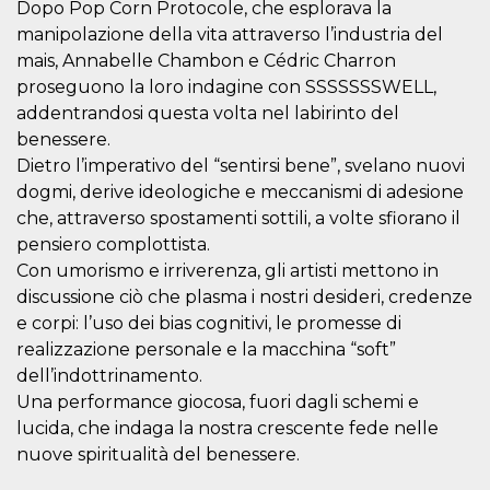
.oooh.events
Dopo Pop Corn Protocole, che esplorava la
browser accetti i
cookie.
manipolazione della vita attraverso l’industria del
mais, Annabelle Chambon e Cédric Charron
PHPSESSID
Sessione
Cookie
PHP.net
generato da
oooh.events
proseguono la loro indagine con SSSSSSSWELL,
applicazioni
basate sul
addentrandosi questa volta nel labirinto del
linguaggio PHP.
benessere.
Si tratta di un
identificatore
Dietro l’imperativo del “sentirsi bene”, svelano nuovi
generico
utilizzato per
dogmi, derive ideologiche e meccanismi di adesione
mantenere le
variabili di
che, attraverso spostamenti sottili, a volte sfiorano il
sessione utente.
pensiero complottista.
Normalmente è
un numero
Con umorismo e irriverenza, gli artisti mettono in
generato in
modo casuale, il
discussione ciò che plasma i nostri desideri, credenze
modo in cui
e corpi: l’uso dei bias cognitivi, le promesse di
viene utilizzato
può essere
realizzazione personale e la macchina “soft”
specifico per il
sito, ma un
dell’indottrinamento.
buon esempio è
mantenere uno
Una performance giocosa, fuori dagli schemi e
stato di accesso
lucida, che indaga la nostra crescente fede nelle
per un utente
tra le pagine.
nuove spiritualità del benessere.
m
1 anno 1
Questo cookie
Stripe