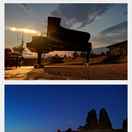
Necessari
Marketing
I cookie strettamente necessari o tecnici sono
indispensabili al funzionamento del sito. I
servizi qui presenti non potranno funzionare
senza.
Provider /
Nome
Scadenza
Descrizione
Dominio
cf_clearance
1 anno
Clearance
Cloudflare,
Cookie from
Inc.
CloudFlare
.oooh.events
stores the proof
of challenge
passed. It is
used to no
longer issue a
captcha or
jschallenge
challenge if
present. It is
required to
reach origin
server.
wordpress_test_cookie
Sessione
Cookie di
Automattic
Wordpress,
Inc.
verifica che il