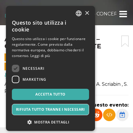
×
ANTONIO DI CRISTOFANO – CONCERTO D
Questo sito utilizza i
ITALIAN
cookie
ENGLISH
ANTONIO DI CRISTOFANO –
Questo sito utilizza i cookie per funzionare
regolarmente. Come previsto dalla
CONCERTO DI PIANOFORTE
SPANISH
normativa europea, dobbiamo chiederti il
consenso.
Leggi di più
28 LUGLIO 2022 - 21:00
VENDITE ONLINE TERMINATE
NECESSARI
Musica, Eventi Live, Club
MARKETING
Antonio Di Cristofano |ITA| pianoforte | A. Scriabin , S.
Rachmaninoff, A. Berg, A. Scriabin
ACCETTA TUTTO
Condividi questo evento:
RIFIUTA TUTTO TRANNE I NECESSARI
MOSTRA DETTAGLI