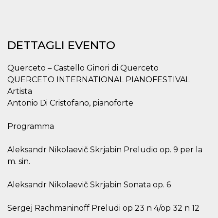
mese
viene
m.stripe.com
generalmente
utilizzato per le
prestazioni e
l'ottimizzazione
dei servizi di
elaborazione
DETTAGLI EVENTO
dei pagamenti,
facilitando la
memorizzazione
Querceto – Castello Ginori di Querceto
dei contenuti
sul browser per
QUERCETO INTERNATIONAL PIANOFESTIVAL
rendere le
pagine più
Artista
veloci.
Antonio Di Cristofano, pianoforte
CookieScriptConsent
4
Questo cookie
CookieScript
settimane
viene utilizzato
oooh.events
2 giorni
dal servizio
Programma
Cookie-
Script.com per
ricordare le
Aleksandr Nikolaevič Skrjabin Preludio op. 9 per la
preferenze di
consenso sui
m. sin.
cookie dei
visitatori. È
necessario che il
Aleksandr Nikolaevič Skrjabin Sonata op. 6
banner dei
cookie di
Cookie-
Script.com
Sergej Rachmaninoff Preludi op 23 n 4/op 32 n 12
funzioni