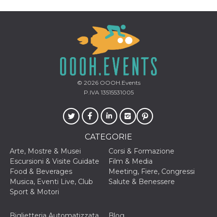
privacy,
garantendo 
loro prefer
siano onora
nelle sessio
future.
__Secure-ROLLOUT_TOKEN
.youtube.com
5 mesi 4
Utilizzato d
settimane
YouTube pe
gestire
l'implement
e la
© 2026
OOOH.Events
sperimenta
P.IVA 13515531005
delle funzio
Aiuta Googl
controllare 
nuove
funzionalità
modifiche
dell'interfac
CATEGORIE
vengono mo
agli utenti
Arte, Mostre & Musei
Corsi & Formazione
nell'ambito 
Escursioni & Visite Guidate
Film & Media
e
implementa
Food & Beverages
Meeting, Fiere, Congressi
graduali,
Musica, Eventi Live, Club
Salute & Benessere
garantendo
un'esperien
Sport & Motori
coerente pe
determinat
utente dura
Biglietteria Automatizzata
Blog
esperiment