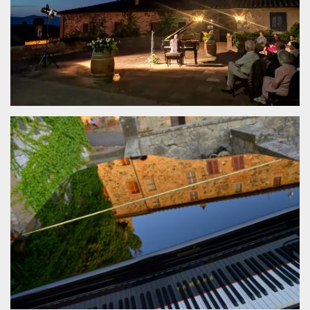
.oooh.events
browser accetti i
cookie.
PHPSESSID
Sessione
Cookie
PHP.net
generato da
oooh.events
applicazioni
basate sul
linguaggio PHP.
Si tratta di un
identificatore
generico
utilizzato per
mantenere le
variabili di
sessione utente.
Normalmente è
un numero
generato in
modo casuale, il
modo in cui
viene utilizzato
può essere
specifico per il
sito, ma un
buon esempio è
mantenere uno
stato di accesso
per un utente
tra le pagine.
m
1 anno 1
Questo cookie
Stripe