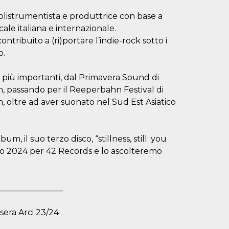
polistrumentista e produttrice con base a
ale italiana e internazionale.
ontribuito a (ri)portare l’indie-rock sotto i
o.
ali più importanti, dal Primavera Sound di
n, passando per il Reeperbahn Festival di
 oltre ad aver suonato nel Sud Est Asiatico
 album, il suo terzo disco, “stillness, still: you
io 2024 per 42 Records e lo ascolteremo
________________
ssera Arci 23/24