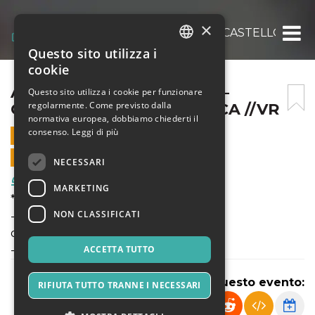
×
APERINIC IN THE CASTLE – CASTELLO DI V
Questo sito utilizza i
ITALIAN
cookie
ENGLISH
APERINIC IN THE CASTLE –
Questo sito utilizza i cookie per funzionare
regolarmente. Come previsto dalla
CASTELLO DI VILLAFRANCA //VR
SPANISH
normativa europea, dobbiamo chiederti il
consenso.
Leggi di più
2 LUGLIO 2020 - 18:30
VENDITE ONLINE TERMINATE
NECESSARI
Food & Beverages
MARKETING
** GIOVEDI 2 LUGLIO **
NON CLASSIFICATI
- 𝐀𝐏𝐄𝐑𝐈𝐍𝐈𝐂 -
dalle 18.30 alle 01.00
- Castello Scaligero di Villafranca -
ACCETTA TUTTO
Condividi questo evento:
RIFIUTA TUTTO TRANNE I NECESSARI