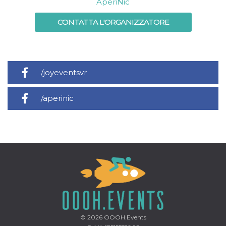
AperiNic
CONTATTA L'ORGANIZZATORE
/joyeventsvr
/aperinic
© 2026
OOOH.Events