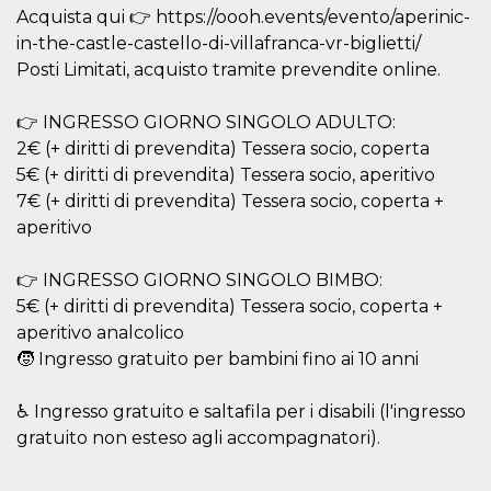
ciascun coo
Acquista qui 👉 https://oooh.events/evento/aperinic-
datr viene
eliminato d
in-the-castle-castello-di-villafranca-vr-biglietti/
giorni. Que
Posti Limitati, acquisto tramite prevendite online.
cookie viene
anche trami
piace e altri
pulsanti e t
👉 INGRESSO GIORNO SINGOLO ADULTO:
Facebook
2€ (+ diritti di prevendita) Tessera socio, coperta
posizionati 
molti siti W
5€ (+ diritti di prevendita) Tessera socio, aperitivo
diversi.
7€ (+ diritti di prevendita) Tessera socio, coperta +
dpr
.facebook.com
1
permette di
aperitivo
settimana
controllare 
funzione “S
su Facebook
pulsante “M
👉 INGRESSO GIORNO SINGOLO BIMBO:
piace”, rac
le impostaz
5€ (+ diritti di prevendita) Tessera socio, coperta +
della lingua
aperitivo analcolico
permettono
condividere
🧒 Ingresso gratuito per bambini fino ai 10 anni
pagina.
fr
2 mesi 4
Contiene la
Meta
♿ Ingresso gratuito e saltafila per i disabili (l'ingresso
settimane
combinazio
Platform Inc.
ID univoco 
.facebook.com
gratuito non esteso agli accompagnatori).
browser e
dell'utente,
utilizzata pe
pubblicità m
__________________________________