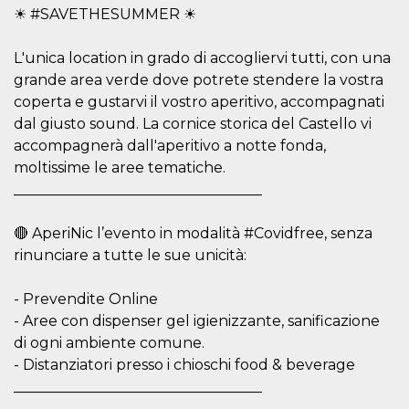
☀ #SAVETHESUMMER ☀
per un utente
tra le pagine.
CookieScriptConsent
4
Questo cookie
CookieScript
L'unica location in grado di accogliervi tutti, con una
settimane
viene utilizzato
oooh.events
2 giorni
dal servizio
grande area verde dove potrete stendere la vostra
Cookie-
coperta e gustarvi il vostro aperitivo, accompagnati
Script.com per
ricordare le
dal giusto sound. La cornice storica del Castello vi
preferenze di
consenso sui
accompagnerà dall'aperitivo a notte fonda,
cookie dei
moltissime le aree tematiche.
visitatori. È
necessario che il
__________________________________
banner dei
cookie di
Cookie-
Script.com
🔴 AperiNic l’evento in modalità #Covidfree, senza
funzioni
rinunciare a tutte le sue unicità:
correttamente.
m
1 anno 1
Questo cookie
Stripe
mese
viene
m.stripe.com
- Prevendite Online
generalmente
- Aree con dispenser gel igienizzante, sanificazione
utilizzato per le
prestazioni e
di ogni ambiente comune.
l'ottimizzazione
dei servizi di
- Distanziatori presso i chioschi food & beverage
elaborazione
__________________________________
dei pagamenti,
facilitando la