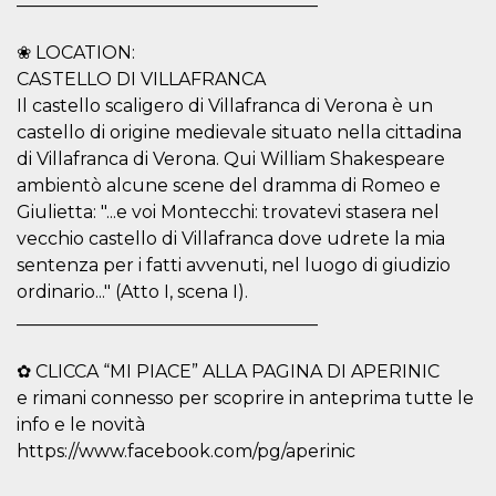
oo
5 anni
consente
Meta
all'utente di
Platform Inc.
❀ LOCATION:
disabilitare 
.facebook.com
visualizzazi
CASTELLO DI VILLAFRANCA
delle inserz
Il castello scaligero di Villafranca di Verona è un
Meta in base
sue attività 
castello di origine medievale situato nella cittadina
web di terzi
di Villafranca di Verona. Qui William Shakespeare
sb
1 anno 11
Identificazi
Meta
ambientò alcune scene del dramma di Romeo e
mesi
browser di
Platform Inc.
Facebook,
.facebook.com
Giulietta: "...e voi Montecchi: trovatevi stasera nel
autenticazi
marketing e 
vecchio castello di Villafranca dove udrete la mia
cookie di
funzione spe
sentenza per i fatti avvenuti, nel luogo di giudizio
di Facebook
ordinario..." (Atto I, scena I).
usida
.facebook.com
Sessione
raccoglie
__________________________________
informazion
browser
dell'utente 
✿ CLICCA “MI PIACE” ALLA PAGINA DI APERINIC
dell'identifi
univoco, uti
e rimani connesso per scoprire in anteprima tutte le
per persona
la pubblicit
info e le novità
gli utenti
https://www.facebook.com/pg/aperinic
xs
2 mesi 4
Utilizzato p
Meta
settimane
mantenere 
Platform Inc.