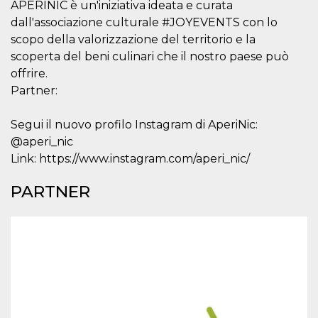
sessione
.facebook.com
APERINIC è un'iniziativa ideata e curata
dall'associazione culturale #JOYEVENTS con lo
VISITOR_INFO1_LIVE
5 mesi 4
Questo cook
Google LLC
settimane
impostato 
.youtube.com
scopo della valorizzazione del territorio e la
Youtube pe
tenere tracc
scoperta del beni culinari che il nostro paese può
delle prefe
offrire.
dell'utente p
video di Yo
Partner:
incorporati 
siti; può an
determinare 
visitatore de
Segui il nuovo profilo Instagram di AperiNic:
web sta
@aperi_nic
utilizzando 
nuova o la
Link: https://www.instagram.com/aperi_nic/
vecchia ver
dell'interfac
Youtube.
PARTNER
VISITOR_PRIVACY_METADATA
5 mesi 4
Questo coo
YouTube
settimane
viene utiliz
.youtube.com
per memori
le scelte di
consenso e
privacy dell
per la loro
interazione 
sito. Registr
sul consens
visitatore r
a varie poli