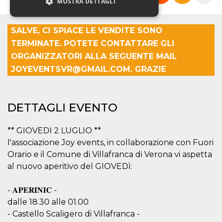
MOSTRA DETTAGLI
SALVE, CI SPIACE LE VENDITE SONO
Necessari
Marketing
TERMINATE. POTETE CONTATTARE GLI
Non classificati
ORGANIZZATORI ALLA SEGUENTE MAIL
JOYEVENTSVR@GMAIL.COM. GRAZIE
I cookie strettamente necessari o tecnici sono
indispensabili al funzionamento del sito. I
servizi qui presenti non potranno funzionare
senza.
DETTAGLI EVENTO
Provider /
Nome
Scadenza
Descrizione
Dominio
** GIOVEDI 2 LUGLIO **
cf_clearance
1 anno
Clearance
Cloudflare,
Cookie from
Inc.
l'associazione Joy events, in collaborazione con Fuori
CloudFlare
.oooh.events
stores the proof
Orario e il Comune di Villafranca di Verona vi aspetta
of challenge
al nuovo aperitivo del GIOVEDì:
passed. It is
used to no
longer issue a
captcha or
- 𝐀𝐏𝐄𝐑𝐈𝐍𝐈𝐂 -
jschallenge
challenge if
dalle 18.30 alle 01.00
present. It is
- Castello Scaligero di Villafranca -
required to
reach origin