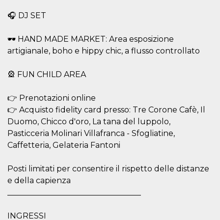
c_user
4
Cookie di a
Meta
🎧 DJ SET
settimane
utente. Può
Platform Inc.
2 giorni
essere di se
.facebook.com
o persistent
🕶 HAND MADE MARKET: Area esposizione
30 giorni
artigianale, boho e hippy chic, a flusso controllato
datr
1 anno 11
Questo coo
Meta
mesi
identifica il
Platform Inc.
browser che
.facebook.com
connette a
🎡 FUN CHILD AREA
Facebook. 
direttament
legato alla 
👉 Prenotazioni online
Facebook
dell'utente.
👉 Acquisto fidelity card presso: Tre Corone Cafè, Il
Facebook s
Duomo, Chicco d'oro, La tana del luppolo,
che viene
utilizzato p
Pasticceria Molinari Villafranca - Sfogliatine,
aiutare con 
sicurezza e a
Caffetteria, Gelateria Fantoni
di accesso
sospette, in
particolare p
Posti limitati per consentire il rispetto delle distanze
rilevamento
bot che ten
e della capienza
di accedere 
servizio. F
__________________________________
afferma anc
il profilo
comportame
INGRESSI
associato a