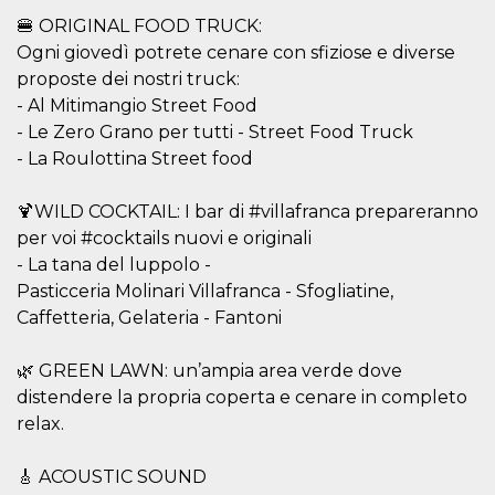
memorizzazione
dei contenuti
🍔 ORIGINAL FOOD TRUCK:
sul browser per
rendere le
Ogni giovedì potrete cenare con sfiziose e diverse
pagine più
proposte dei nostri truck:
veloci.
- Al Mitimangio Street Food
Storage declaration
- Le Zero Grano per tutti - Street Food Truck
Nome
Storage type
Descrizione
- La Roulottina Street food
wpEmojiSettingsSupports
Archiviazione
di sessione
🍹WILD COCKTAIL: I bar di #villafranca prepareranno
cn_uc__
Archiviazione
per voi #cocktails nuovi e originali
locale
- La tana del luppolo -
fbssls_314278995690155
Archiviazione
Pasticceria Molinari Villafranca - Sfogliatine,
di sessione
Caffetteria, Gelateria - Fantoni
🌿 GREEN LAWN: un’ampia area verde dove
distendere la propria coperta e cenare in completo
Provider /
Nome
Scadenza
Descrizione
Dominio
relax.
__Secure-
.youtube.com
5 mesi 4
YNID
settimane
Provider /
🎸 ACOUSTIC SOUND
Nome
Scadenza
Descrizione
Dominio