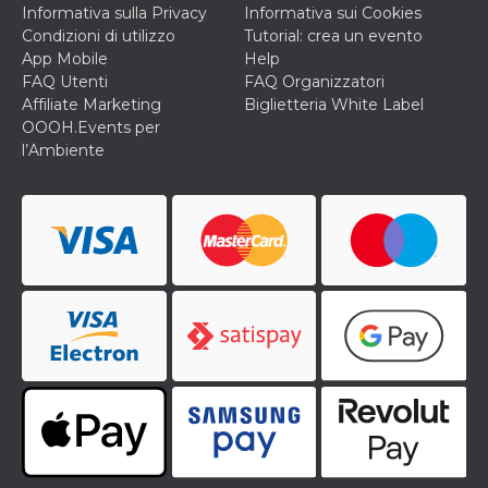
Informativa sulla Privacy
Informativa sui Cookies
privacy,
garantendo 
Condizioni di utilizzo
Tutorial: crea un evento
loro prefer
App Mobile
Help
siano onora
nelle sessio
FAQ Utenti
FAQ Organizzatori
future.
Affiliate Marketing
Biglietteria White Label
__Secure-ROLLOUT_TOKEN
.youtube.com
5 mesi 4
Utilizzato d
OOOH.Events per
settimane
YouTube pe
l’Ambiente
gestire
l'implement
e la
sperimenta
delle funzio
Aiuta Googl
controllare 
nuove
funzionalità
modifiche
dell'interfac
vengono mo
agli utenti
nell'ambito 
e
implementa
graduali,
garantendo
un'esperien
coerente pe
determinat
utente dura
esperiment