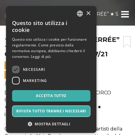
×
★ “APERIZOÉ + LA VOIE FERRÉE” ★ SPET
Questo sito utilizza i
ITALIAN
cookie
ENGLISH
★ “APERIZOÉ + LA VOIE FERRÉE”
Questo sito utilizza i cookie per funzionare
regolarmente. Come previsto dalla
★ SPETTACOLO CIRCO
SPANISH
normativa europea, dobbiamo chiederti il
CONTEMPORANEO – 25/07/21
consenso.
Leggi di più
25 LUGLIO 2021 - 19:45
NECESSARI
VENDITE ONLINE TERMINATE
MARKETING
Musica, Eventi Live, Club
Descrizione:APERIZOÉ SPETTACOLO CIRCO
ACCETTA TUTTO
CONTEMPORANEO
✷ "’CABARET ZOÉ + LA VOIE FERRÉE" ✷
RIFIUTA TUTTO TRANNE I NECESSARI
inizio ore 19.45
MOSTRA DETTAGLI
Gli artisti del Circo Zoé si uniscono agli artisti della