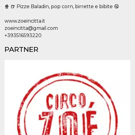
mese
viene
m.stripe.com
generalmente
🍿 🍺 Pizze Baladin, pop corn, birrette e bibite 🤤
utilizzato per le
prestazioni e
l'ottimizzazione
www.zoeincitta.it
dei servizi di
elaborazione
zoeincitta@gmail.com
dei pagamenti,
facilitando la
+393516593220
memorizzazione
dei contenuti
sul browser per
PARTNER
rendere le
pagine più
veloci.
CookieScriptConsent
4
Questo cookie
CookieScript
settimane
viene utilizzato
oooh.events
2 giorni
dal servizio
Cookie-
Script.com per
ricordare le
preferenze di
consenso sui
cookie dei
visitatori. È
necessario che il
banner dei
cookie di
Cookie-
Script.com
funzioni