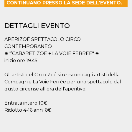
.oooh.events
CONTINUANO PRESSO LA SEDE DELL'EVENTO.
browser accetti i
cookie.
PHPSESSID
Sessione
Cookie
PHP.net
generato da
oooh.events
DETTAGLI EVENTO
applicazioni
basate sul
linguaggio PHP.
Si tratta di un
APERIZOÉ SPETTACOLO CIRCO
identificatore
generico
CONTEMPORANEO
utilizzato per
✷ "’CABARET ZOÉ + LA VOIE FERRÉE" ✷
mantenere le
variabili di
inizio ore 19.45
sessione utente.
Normalmente è
un numero
Gli artisti del Circo Zoé si uniscono agli artisti della
generato in
modo casuale, il
Compagnie La Voie Ferrée per uno spettacolo dal
modo in cui
viene utilizzato
gusto circense all'ora dell'aperitivo.
può essere
specifico per il
sito, ma un
Entrata intero 10€
buon esempio è
mantenere uno
Ridotto 4-16 anni 6€
stato di accesso
per un utente
tra le pagine.
m
1 anno 1
Questo cookie
Stripe