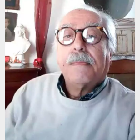
.oooh.events
browser accetti i
cookie.
PHPSESSID
Sessione
Cookie
PHP.net
generato da
oooh.events
applicazioni
basate sul
linguaggio PHP.
Si tratta di un
identificatore
generico
utilizzato per
mantenere le
variabili di
sessione utente.
Normalmente è
un numero
generato in
modo casuale, il
modo in cui
viene utilizzato
può essere
specifico per il
sito, ma un
buon esempio è
mantenere uno
stato di accesso
per un utente
tra le pagine.
m
1 anno 1
Questo cookie
Stripe