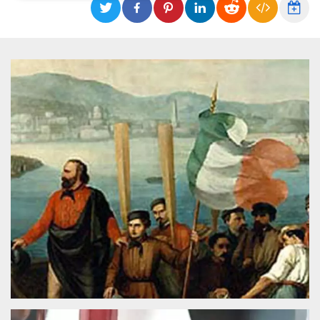
Necessari
Marketing
I cookie strettamente necessari o tecnici sono
indispensabili al funzionamento del sito. I
servizi qui presenti non potranno funzionare
senza.
Provider /
Nome
Scadenza
Descrizione
Dominio
cf_clearance
1 anno
Clearance
Cloudflare,
Cookie from
Inc.
CloudFlare
.oooh.events
stores the proof
of challenge
passed. It is
used to no
longer issue a
captcha or
jschallenge
challenge if
present. It is
required to
reach origin
server.
wordpress_test_cookie
Sessione
Cookie di
Automattic
Wordpress,
Inc.
verifica che il