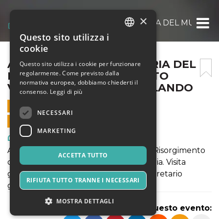
×
APERTURA STRAORDINARIA DEL MUSEO 
Questo sito utilizza i
ITALIAN
cookie
ENGLISH
APERTURA STRAORDINARIA DEL
Questo sito utilizza i cookie per funzionare
regolarmente. Come previsto dalla
MUSEO DEL RISORGIMENTO
SPANISH
normativa europea, dobbiamo chiederti il
VITTORIO EMANUELE ORLANDO
consenso.
Leggi di più
28 MAGGIO 2023 - 10:30
NECESSARI
VENDITE ONLINE TERMINATE
MARKETING
Arte, Mostre & Musei
Apertura straordinaria del Museo del Risorgimento
ACCETTA TUTTO
della Società Siciliana per la Storia patria. Visita
guidata a cura di Salvatore Savoia, Segretario
RIFIUTA TUTTO TRANNE I NECESSARI
generale della Società
MOSTRA DETTAGLI
Condividi questo evento: