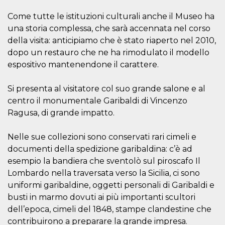
cookie viene
anche trami
Come tutte le istituzioni culturali anche il Museo ha
piace e altri
pulsanti e t
una storia complessa, che sarà accennata nel corso
Facebook
della visita: anticipiamo che è stato riaperto nel 2010,
posizionati 
molti siti W
dopo un restauro che ne ha rimodulato il modello
diversi.
espositivo mantenendone il carattere.
dpr
.facebook.com
1
permette di
settimana
controllare 
funzione “S
Si presenta al visitatore col suo grande salone e al
su Facebook
pulsante “M
centro il monumentale Garibaldi di Vincenzo
piace”, rac
Ragusa, di grande impatto.
le impostaz
della lingua
permettono
condividere
Nelle sue collezioni sono conservati rari cimeli e
pagina.
documenti della spedizione garibaldina: c’è ad
fr
3 mesi
Contiene la
Meta
esempio la bandiera che sventolò sul piroscafo Il
combinazio
Platform Inc.
ID univoco 
.facebook.com
Lombardo nella traversata verso la Sicilia, ci sono
browser e
dell'utente,
uniformi garibaldine, oggetti personali di Garibaldi e
utilizzata pe
busti in marmo dovuti ai più importanti scultori
pubblicità m
dell’epoca, cimeli del 1848, stampe clandestine che
oo
5 anni
consente
Meta
all'utente di
Platform Inc.
contribuirono a preparare la grande impresa.