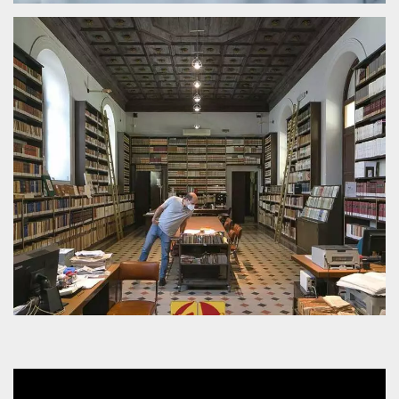
mese
viene
m.stripe.com
generalmente
utilizzato per le
prestazioni e
l'ottimizzazione
dei servizi di
elaborazione
dei pagamenti,
facilitando la
memorizzazione
dei contenuti
sul browser per
rendere le
pagine più
veloci.
CookieScriptConsent
4
Questo cookie
CookieScript
settimane
viene utilizzato
oooh.events
2 giorni
dal servizio
Cookie-
Script.com per
ricordare le
preferenze di
consenso sui
cookie dei
visitatori. È
necessario che il
banner dei
cookie di
Cookie-
Script.com
funzioni