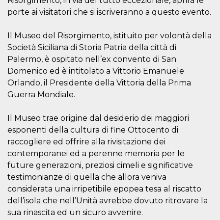
Risorgimento, in via del tutto eccezionale, aprirà le
o persistent
porte ai visitatori che si iscriveranno a questo evento.
30 giorni
datr
2 anni
Questo coo
Meta
identifica il
Platform Inc.
Il Museo del Risorgimento, istituito per volontà della
browser che
.facebook.com
Società Siciliana di Storia Patria della città di
connette a
Facebook. 
Palermo, è ospitato nell’ex convento di San
direttament
legato alla 
Domenico ed è intitolato a Vittorio Emanuele
Facebook
dell'utente.
Orlando, il Presidente della Vittoria della Prima
Facebook s
Guerra Mondiale.
che viene
utilizzato p
aiutare con 
sicurezza e a
Il Museo trae origine dal desiderio dei maggiori
di accesso
esponenti della cultura di fine Ottocento di
sospette, in
particolare p
raccogliere ed offrire alla rivisitazione dei
rilevamento
bot che ten
contemporanei ed a perenne memoria per le
di accedere 
servizio. F
future generazioni, preziosi cimeli e significative
afferma anc
testimonianze di quella che allora veniva
il profilo
comportame
considerata una irripetibile epopea tesa al riscatto
associato a
ciascun coo
dell’isola che nell’Unità avrebbe dovuto ritrovare la
datr viene
sua rinascita ed un sicuro avvenire.
eliminato d
giorni. Que