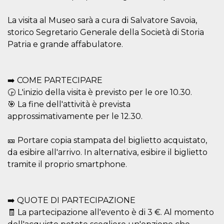
disabilitare 
.facebook.com
visualizzazi
delle inserz
La visita al Museo sarà a cura di Salvatore Savoia,
Meta in base
sue attività 
storico Segretario Generale della Società di Storia
web di terzi
Patria e grande affabulatore.
sb
2 anni
Identificazi
Meta
browser di
Platform Inc.
Facebook,
.facebook.com
autenticazi
marketing e 
➡️ COME PARTECIPARE
cookie di
🕞 L'inizio della visita è previsto per le ore 10.30.
funzione spe
di Facebook
🎯 La fine dell'attività è prevista
usida
.facebook.com
Sessione
raccoglie
approssimativamente per le 12.30.
informazion
browser
dell'utente 
🎫 Portare copia stampata del biglietto acquistato,
dell'identifi
univoco, uti
da esibire all'arrivo. In alternativa, esibire il biglietto
per persona
la pubblicit
tramite il proprio smartphone.
gli utenti
xs
3 mesi
Utilizzato p
Meta
mantenere 
Platform Inc.
sessione
.facebook.com
➡️ QUOTE DI PARTECIPAZIONE
🧾 La partecipazione all'evento è di 3 €. Al momento
__cf_bm
29 minuti
Questo coo
Cloudflare
58
viene utiliz
Inc.