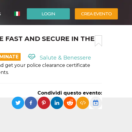
G
LOGIN
CREA EVENTO
ESPAÑOL
E FAST AND SECURE IN THE
ENGLISH
RMINATE
Salute & Benessere
 get your police clearance certificate
nts.
Condividi questo evento: