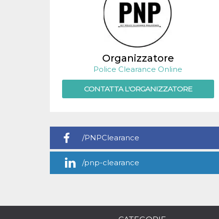
.oooh.events
browser accetti i
cookie.
PHPSESSID
Sessione
Cookie
PHP.net
generato da
oooh.events
applicazioni
basate sul
linguaggio PHP.
Organizzatore
Si tratta di un
Police Clearance Online
identificatore
generico
utilizzato per
CONTATTA L'ORGANIZZATORE
mantenere le
variabili di
sessione utente.
Normalmente è
un numero
generato in
modo casuale, il
/PNPClearance
modo in cui
viene utilizzato
può essere
specifico per il
/pnp-clearance
sito, ma un
buon esempio è
mantenere uno
stato di accesso
per un utente
tra le pagine.
m
1 anno 1
Questo cookie
Stripe