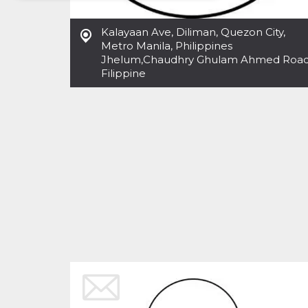
Necessari
Marketing
Kalayaan Ave, Diliman, Quezon City,
Metro Manila, Philippines
I cookie strettamente necessari o tecnici sono
Jhelum
,
Chaudhry Ghulam Ahmed Roa
indispensabili al funzionamento del sito. I
servizi qui presenti non potranno funzionare
Filippine
senza.
Provider /
Nome
Scadenza
Descrizione
Dominio
cf_clearance
1 anno
Clearance
Cloudflare,
Cookie from
Inc.
CloudFlare
.oooh.events
stores the proof
of challenge
passed. It is
used to no
longer issue a
captcha or
jschallenge
challenge if
present. It is
required to
reach origin
server.
wordpress_test_cookie
Sessione
Cookie di
Automattic
Wordpress,
Inc.
verifica che il