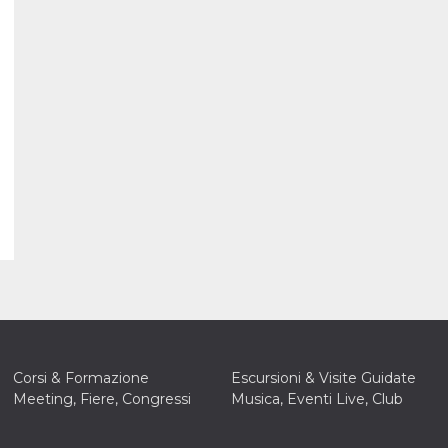
Corsi & Formazione
Escursioni & Visite Guidate
Meeting, Fiere, Congressi
Musica, Eventi Live, Club