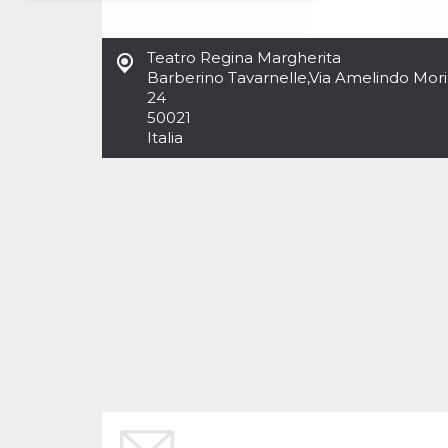
Necessari
Marketing
Teatro Regina Margherita
I cookie strettamente necessari o tecnici sono
Barberino Tavarnelle
,
Via Amelindo Mori
indispensabili al funzionamento del sito. I
24
servizi qui presenti non potranno funzionare
50021
senza.
Italia
Provider /
Nome
Scadenza
Descrizione
Dominio
cf_clearance
1 anno
Clearance
Cloudflare,
Cookie from
Inc.
CloudFlare
.oooh.events
stores the proof
of challenge
passed. It is
used to no
longer issue a
captcha or
jschallenge
challenge if
present. It is
required to
reach origin
server.
wordpress_test_cookie
Sessione
Cookie di
Automattic
Wordpress,
Inc.
verifica che il