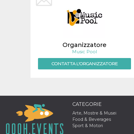
.oooh.events
browser accetti i
cookie.
PHPSESSID
Sessione
Cookie
PHP.net
generato da
oooh.events
applicazioni
basate sul
linguaggio PHP.
Si tratta di un
identificatore
Organizzatore
generico
utilizzato per
Music Pool
mantenere le
variabili di
CONTATTA L'ORGANIZZATORE
sessione utente.
Normalmente è
un numero
generato in
modo casuale, il
modo in cui
viene utilizzato
può essere
specifico per il
sito, ma un
CATEGORIE
buon esempio è
mantenere uno
Arte, Mostre & Musei
stato di accesso
per un utente
Food & Beverages
tra le pagine.
Sport & Motori
m
1 anno 1
Questo cookie
Stripe