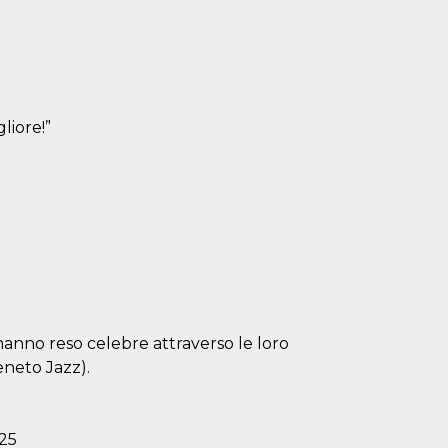
liore!”
 hanno reso celebre attraverso le loro
eneto Jazz).
 25