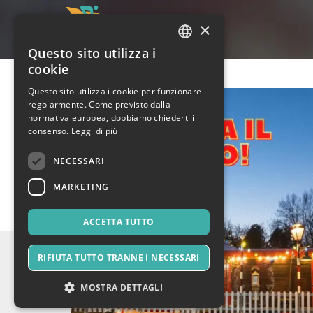
×
Questo sito utilizza i
ITALIAN
cookie
ENGLISH
Questo sito utilizza i cookie per funzionare
regolarmente. Come previsto dalla
SPANISH
normativa europea, dobbiamo chiederti il
consenso.
Leggi di più
NECESSARI
MARKETING
ACCETTA TUTTO
RIFIUTA TUTTO TRANNE I NECESSARI
MOSTRA DETTAGLI