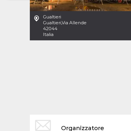
Necessari
Marketing
Gualtieri
I cookie strettamente necessari o tecnici sono
Gualtieri
,
Via Allende
indispensabili al funzionamento del sito. I
42044
servizi qui presenti non potranno funzionare
Italia
senza.
Provider /
Nome
Scadenza
Descrizione
Dominio
cf_clearance
1 anno
Clearance
Cloudflare,
Cookie from
Inc.
CloudFlare
.oooh.events
stores the proof
of challenge
passed. It is
used to no
longer issue a
captcha or
jschallenge
challenge if
present. It is
required to
reach origin
server.
wordpress_test_cookie
Sessione
Cookie di
Automattic
Organizzatore
Wordpress,
Inc.
verifica che il