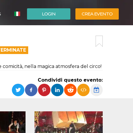
G
LOGIN
CREA EVENTO
ESPAÑOL
ENGLISH
TERMINATE
e comicità, nella magica atmosfera del circo!
Condividi questo evento: