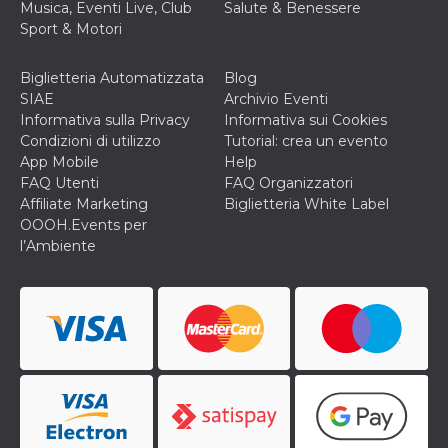
Musica, Eventi Live, Club
Salute & Benessere
cookie viene
anche trami
Sport & Motori
piace e altri
pulsanti e t
Facebook
Biglietteria Automatizzata
Blog
posizionati 
molti siti W
SIAE
Archivio Eventi
diversi.
Informativa sulla Privacy
Informativa sui Cookies
dpr
.facebook.com
1
permette di
Condizioni di utilizzo
Tutorial: crea un evento
settimana
controllare 
App Mobile
Help
funzione “S
su Facebook
FAQ Utenti
FAQ Organizzatori
pulsante “M
Affiliate Marketing
Biglietteria White Label
piace”, rac
le impostaz
OOOH.Events per
della lingua
l’Ambiente
permettono
condividere
pagina.
fr
3 mesi
Contiene la
Meta
combinazio
Platform Inc.
ID univoco 
.facebook.com
browser e
dell'utente,
utilizzata pe
pubblicità m
oo
5 anni
consente
Meta
all'utente di
Platform Inc.