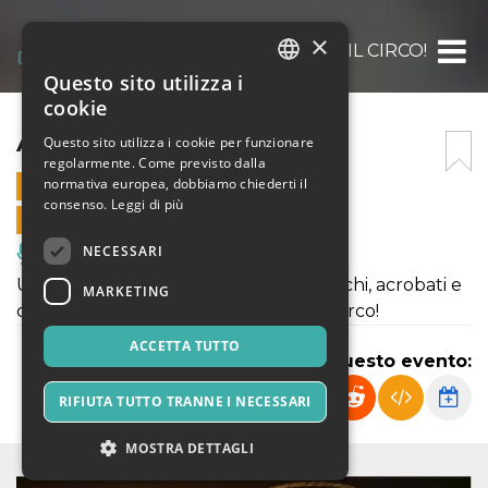
×
ARRIVA IL CIRCO!
Questo sito utilizza i
ITALIAN
cookie
ENGLISH
ARRIVA IL CIRCO!
Questo sito utilizza i cookie per funzionare
regolarmente. Come previsto dalla
SPANISH
normativa europea, dobbiamo chiederti il
16 OTTOBRE 2022 - 16:00
consenso.
Leggi di più
VENDITE ONLINE TERMINATE
NECESSARI
Musica, Eventi Live, Club
Uno spettacolo circense fra saltimbanchi, acrobati e
MARKETING
comicità, nella magica atmosfera del circo!
ACCETTA TUTTO
Condividi questo evento:
RIFIUTA TUTTO TRANNE I NECESSARI
MOSTRA DETTAGLI