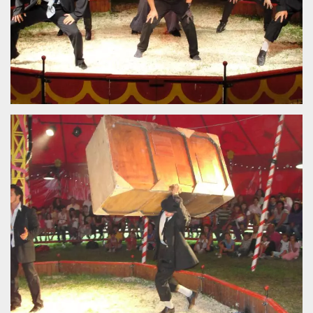
.oooh.events
browser accetti i
cookie.
PHPSESSID
Sessione
Cookie
PHP.net
generato da
oooh.events
applicazioni
basate sul
linguaggio PHP.
Si tratta di un
identificatore
generico
utilizzato per
mantenere le
variabili di
sessione utente.
Normalmente è
un numero
generato in
modo casuale, il
modo in cui
viene utilizzato
può essere
specifico per il
sito, ma un
buon esempio è
mantenere uno
stato di accesso
per un utente
tra le pagine.
m
1 anno 1
Questo cookie
Stripe