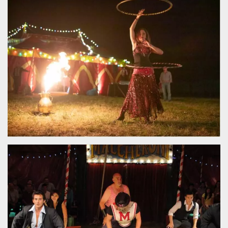
Necessari
Marketing
I cookie strettamente necessari o tecnici sono
indispensabili al funzionamento del sito. I
servizi qui presenti non potranno funzionare
senza.
Provider /
Nome
Scadenza
Descrizione
Dominio
cf_clearance
1 anno
Clearance
Cloudflare,
Cookie from
Inc.
CloudFlare
.oooh.events
stores the proof
of challenge
passed. It is
used to no
longer issue a
captcha or
jschallenge
challenge if
present. It is
required to
reach origin
server.
wordpress_test_cookie
Sessione
Cookie di
Automattic
Wordpress,
Inc.
verifica che il