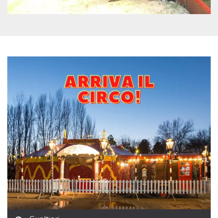
mese
viene
m.stripe.com
generalmente
utilizzato per le
prestazioni e
l'ottimizzazione
dei servizi di
elaborazione
dei pagamenti,
facilitando la
memorizzazione
dei contenuti
sul browser per
rendere le
pagine più
veloci.
CookieScriptConsent
4
Questo cookie
CookieScript
settimane
viene utilizzato
oooh.events
2 giorni
dal servizio
Cookie-
Script.com per
ricordare le
preferenze di
consenso sui
cookie dei
visitatori. È
necessario che il
banner dei
cookie di
Cookie-
Script.com
funzioni